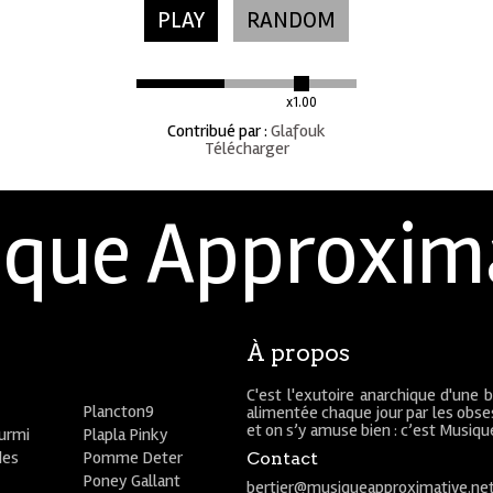
PLAY
RANDOM
x1.00
Contribué par
:
Glafouk
Télécharger
que Approxim
À propos
C'est l'exutoire anarchique d'une 
Plancton9
alimentée chaque jour par les obses
et on s’y amuse bien : c’est Musiq
ourmi
Plapla Pinky
des
Pomme Deter
Contact
Poney Gallant
bertier@musiqueapproximative.ne