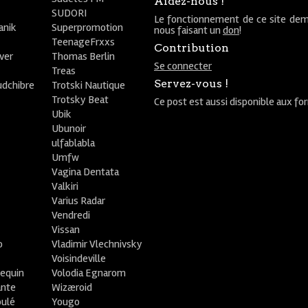
Aidez-nous !
SUDORI
Le fonctionnement de ce site dem
anik
Superpromotion
nous faisant un
don
!
TeenageFrxxs
Contribution
ver
Thomas Berlin
Se connecter
R
Treas
Servez-vous !
udchibre
Trotski Nautique
Trotsky Beat
Ce post est aussi disponible aux fo
Ubik
Ubunoir
ulfablabla
Umfw
Vagina Dentata
Valkiri
Varius Radar
Vendredi
Vissan
o
Vladimir Vlechnivsky
e
Voisindeville
lequin
Volodia Egnarom
ante
Wizæroid
oulé
Yougo