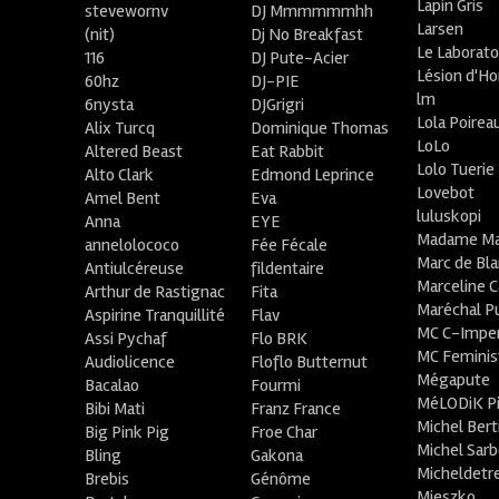
Lapin Gris
stevewornv
DJ Mmmmmmhh
Larsen
(nit)
Dj No Breakfast
Le Laborato
116
DJ Pute-Acier
Lésion d'H
60hz
DJ-PIE
lm
6nysta
DJGrigri
Lola Poirea
Alix Turcq
Dominique Thomas
LoLo
Altered Beast
Eat Rabbit
Lolo Tuerie
Alto Clark
Edmond Leprince
Lovebot
Amel Bent
Eva
luluskopi
Anna
EYE
Madame Ma
annelolococo
Fée Fécale
Marc de Bl
Antiulcéreuse
fildentaire
Marceline C
Arthur de Rastignac
Fita
Maréchal P
Aspirine Tranquillité
Flav
MC C-Imper
Assi Pychaf
Flo BRK
MC Feminis
Audiolicence
Floflo Butternut
Mégapute
Bacalao
Fourmi
MéLODiK 
Bibi Mati
Franz France
Michel Bert
Big Pink Pig
Froe Char
Michel Sar
Bling
Gakona
Micheldetr
Brebis
Génôme
Mieszko