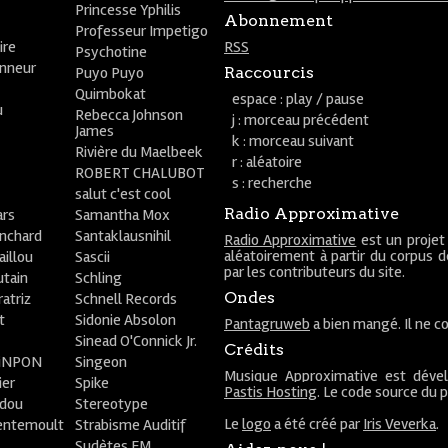
Princesse Yphilis
Abonnement
Professeur Impetigo
ire
RSS
Psychotine
onneur
Puyo Puyo
Raccourcis
Quimbokat
espace : play / pause
u
Rebecca Johnson
j : morceau précédent
James
k : morceau suivant
Rivière du Maelbeek
r : aléatoire
ROBERT CHALUBOT
s : recherche
salut c'est cool
Radio Approximative
rs
Samantha Mox
anchard
Santaklausnihil
Radio Approximative
est un projet
aléatoirement à partir du corpus 
aillou
Sascii
par les contributeurs du site.
utain
Schling
Ondes
atriz
Schnell Records
t
Sidonie Absolon
Pantagruweb
a bien mangé. Il ne co
Sinead O'Connick Jr.
Crédits
PiNPON
Singeon
Musique Approximative est déve
ier
Spike
Pastis Hosting
. Le code source du 
bdou
Stereotype
Le
logo
a été créé par
Iris Veverka
.
entemoult
Strabisme Auditif
Sudètes FM