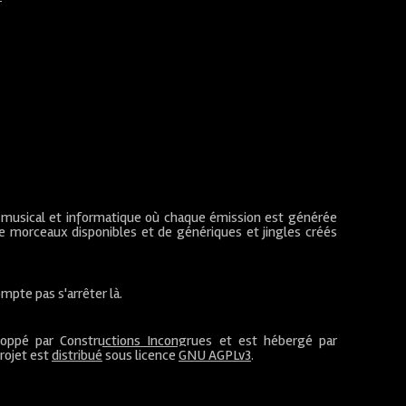
 musical et informatique où chaque émission est générée
de morceaux disponibles et de génériques et jingles créés
mpte pas s'arrêter là.
loppé par
Constructions Incongrues
et est hébergé par
projet est
distribué
sous licence
GNU AGPLv3
.