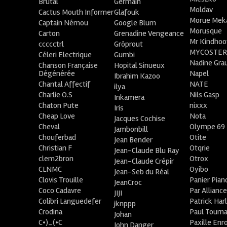
Brutal
Germain
Moldav
Cactus Mouth Informer
Glafouk
Morue Mek
Captain Némou
Google Blum
Morusque
Carton
Grenadine Vengeance
Mr Kindhoo
ccccctrl
Grôprout
MYCOSTE
Céleri Electrique
Gumbi
Nadine Gra
Chanson Française
Hopital Sinueux
Dégénérée
Napel
Ibrahim Kazoo
Chantal Affectif
NATE
ilya
Charlie O.S
Nils Gasp
Inkamera
Chaton Pute
nixxx
Iris
Cheap Love
Nota
Jacques Cochise
Cheval
Olympe 69
Jambonbill
Chouferbad
Otite
Jean Bender
Christian F
Otqrie
Jean-Claude Blu Ray
clem2bron
Otrox
Jean-Claude Crépir
CLNMC
Oyibo
Jean-Seb du Réal
Clovis Trouille
Panier Pian
JeanCroc
Coco Cadavre
Par Allianc
JIJI
Colibri Languedefer
Patrick Har
jknppp
Crodina
Paul Tourn
Johan
C•)_(•C
Paxille Enr
John Danger