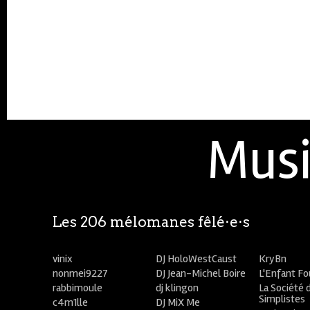
Musi
Les 206 mélomanes fêlé⋅e⋅s
vinix
DJ HoloWestCaust
KryBn
nonmei9227
DJ Jean-Michel Boire
L'Enfant F
rabbimoule
dj klingon
La Société 
Simplistes
c4m1lle
DJ MiX Me