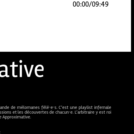
00:00
09:49
ative
bande de mélomanes fêlé⋅e⋅s. C’est une playlist infernale
sions et les découvertes de chacun⋅e. L’arbitraire y est roi
ue Approximative.
t