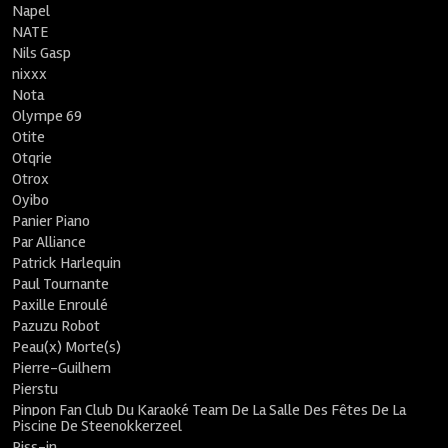
Napel
NATE
Nils Gasp
nixxx
Nota
Olympe 69
Otite
Otqrie
Otrox
Oyibo
Panier Piano
Par Alliance
Patrick Harlequin
Paul Tournante
Paxille Enroulé
Pazuzu Robot
Peau(x) Morte(s)
Pierre-Guilhem
Pierstu
Pinpon Fan Club Du Karaoké Team De La Salle Des Fêtes De La
Piscine De Steenokkerzeel
Piss-in