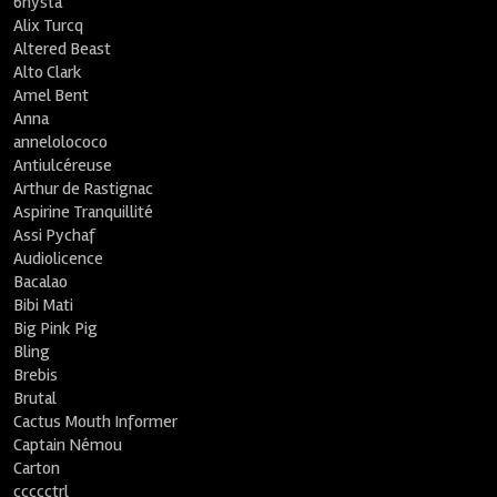
6nysta
Alix Turcq
Altered Beast
Alto Clark
Amel Bent
Anna
annelolococo
Antiulcéreuse
Arthur de Rastignac
Aspirine Tranquillité
Assi Pychaf
Audiolicence
Bacalao
Bibi Mati
Big Pink Pig
Bling
Brebis
Brutal
Cactus Mouth Informer
Captain Némou
Carton
ccccctrl