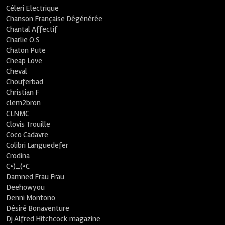
Céleri Electrique
Chanson Française Dégénérée
Chantal Affectif
Charlie O.S
Chaton Pute
Cheap Love
Cheval
Chouferbad
Christian F
clem2bron
CLNMC
Clovis Trouille
Coco Cadavre
Colibri Languedefer
Crodina
C•)_(•C
Damned Frau Frau
Deehowyou
Denni Montono
Désiré Bonaventure
Dj Alfred Hitchcock magazine