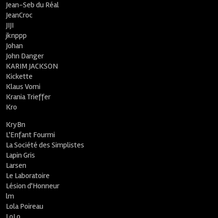
Jean-Seb du Réal
JeanCroc
JIJI
jknppp
Johan
John Danger
KARIM JACKSON
Kickette
Klaus Vomi
Krania Trieffer
Kro
KryBn
L'Enfant Fourmi
La Société des Simplistes
Lapin Gris
Larsen
Le Laboratoire
Lésion d'Honneur
lm
Lola Poireau
LoLo