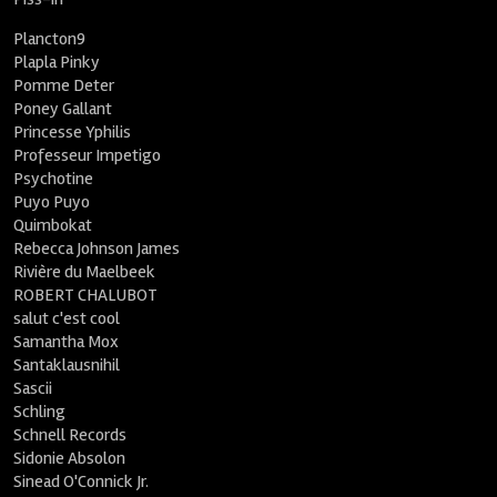
Plancton9
Plapla Pinky
Pomme Deter
Poney Gallant
Princesse Yphilis
Professeur Impetigo
Psychotine
Puyo Puyo
Quimbokat
Rebecca Johnson James
Rivière du Maelbeek
ROBERT CHALUBOT
salut c'est cool
Samantha Mox
Santaklausnihil
Sascii
Schling
Schnell Records
Sidonie Absolon
Sinead O'Connick Jr.