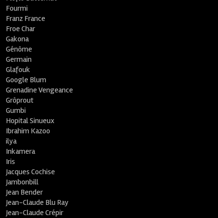
Fourmi
Franz France
Froe Char
Gakona
Génôme
Germain
Glafouk
Google Blum
Grenadine Vengeance
Grôprout
Gumbi
Hopital Sinueux
Ibrahim Kazoo
ilya
Inkamera
Iris
Jacques Cochise
Jambonbill
Jean Bender
Jean-Claude Blu Ray
Jean-Claude Crépir