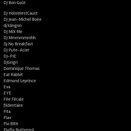
DJ Bon Goût
DJ HoloWestCaust
DJ Jean-Michel Boire
dj klingon
DJ MiX Me
DJ Mmmmmmhh
Dj No Breakfast
DJ Pute-Acier
DJ-PIE
DJGrigri
Dominique Thomas
Eat Rabbit
Edmond Leprince
Eva
EYE
Fée Fécale
fildentaire
Fita
Flav
Flo BRK
Floflo Butternut