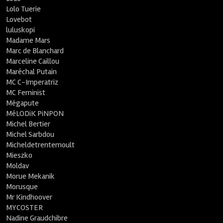
Lolo Tuerie
Lovebot
luluskopi
Madame Mars
Marc de Blanchard
Marceline Caillou
Maréchal Putain
MC C-Imperatriz
MC Feminist
Mégapute
MéLODiK PiNPON
Michel Bertier
Michel Sarbdou
Micheldetrentemoult
Mieszko
Moldav
Morue Mekanik
Morusque
Mr Kindhoover
MYCOSTER
Nadine Graudchibre