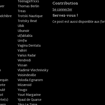
TeenageFrxxs
Contribution
ver
Thomas Berlin
Se connecter
R
Treas
Servez-vous !
udchibre
Trotski Nautique
Trotsky Beat
Ce post est aussi disponible aux fo
Ubik
Ubunoir
ulfablabla
Umfw
Vagina Dentata
Valkiri
Varius Radar
Vendredi
Vissan
o
Vladimir Vlechnivsky
e
Voisindeville
lequin
Volodia Egnarom
ante
Wizæroid
oulé
Yougo
ot
Youri Margarine
rte(s)
Ypaul de Quarse
lhem
Zéro Le Tigre