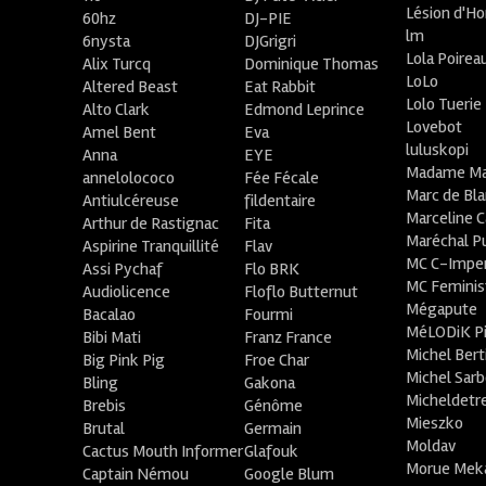
Lésion d'H
60hz
DJ-PIE
lm
6nysta
DJGrigri
Lola Poirea
Alix Turcq
Dominique Thomas
LoLo
Altered Beast
Eat Rabbit
Lolo Tuerie
Alto Clark
Edmond Leprince
Lovebot
Amel Bent
Eva
luluskopi
Anna
EYE
Madame Ma
annelolococo
Fée Fécale
Marc de Bl
Antiulcéreuse
fildentaire
Marceline C
Arthur de Rastignac
Fita
Maréchal P
Aspirine Tranquillité
Flav
MC C-Imper
Assi Pychaf
Flo BRK
MC Feminis
Audiolicence
Floflo Butternut
Mégapute
Bacalao
Fourmi
MéLODiK 
Bibi Mati
Franz France
Michel Bert
Big Pink Pig
Froe Char
Michel Sar
Bling
Gakona
Micheldetr
Brebis
Génôme
Mieszko
Brutal
Germain
Moldav
Cactus Mouth Informer
Glafouk
Morue Mek
Captain Némou
Google Blum