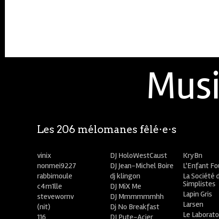
Musi
Les 206 mélomanes fêlé⋅e⋅s
vinix
DJ HoloWestCaust
KryBn
nonmei9227
DJ Jean-Michel Boire
L'Enfant F
rabbimoule
dj klingon
La Société 
Simplistes
c4m1lle
DJ MiX Me
Lapin Gris
stevewornv
DJ Mmmmmmhh
Larsen
(nit)
Dj No Breakfast
Le Laborato
116
DJ Pute-Acier