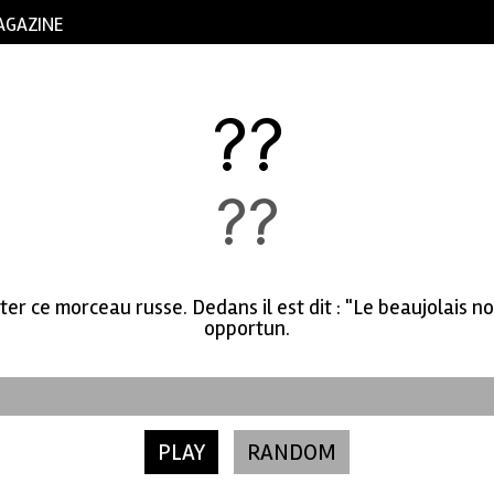
AGAZINE
??
??
ter ce morceau russe. Dedans il est dit : "Le beaujolais 
opportun.
PLAY
RANDOM