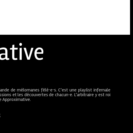
ative
bande de mélomanes fêlé⋅e⋅s. C’est une playlist infernale
sions et les découvertes de chacun⋅e. L’arbitraire y est roi
ue Approximative.
t