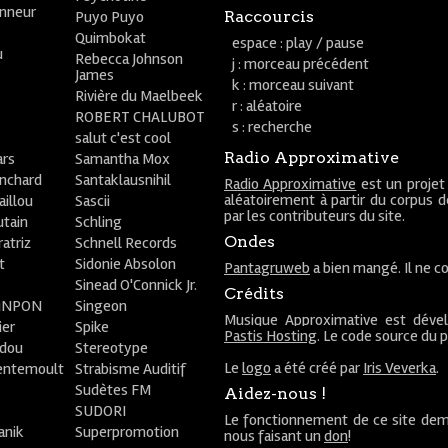
onneur
Puyo Puyo
Raccourcis
Quimbokat
espace : play / pause
u
Rebecca Johnson
j : morceau précédent
James
k : morceau suivant
Rivière du Maelbeek
r : aléatoire
ROBERT CHALUBOT
s : recherche
salut c'est cool
Radio Approximative
rs
Samantha Mox
anchard
Santaklausnihil
Radio Approximative
est un projet
aléatoirement à partir du corpus 
aillou
Sascii
par les contributeurs du site.
utain
Schling
Ondes
atriz
Schnell Records
t
Sidonie Absolon
Pantagruweb
a bien mangé. Il ne co
Sinead O'Connick Jr.
Crédits
PiNPON
Singeon
Musique Approximative est déve
ier
Spike
Pastis Hosting
. Le code source du 
bdou
Stereotype
Le
logo
a été créé par
Iris Veverka
.
entemoult
Strabisme Auditif
Sudètes FM
Aidez-nous !
SUDORI
Le fonctionnement de ce site dem
anik
Superpromotion
nous faisant un
don
!