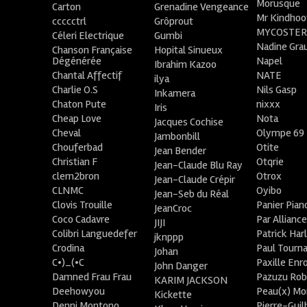
Morusque
Carton
Grenadine Vengeance
Mr Kindhoo
ccccctrl
Grôprout
MYCOSTE
Céleri Electrique
Gumbi
Nadine Gra
Chanson Française
Hopital Sinueux
Dégénérée
Napel
Ibrahim Kazoo
Chantal Affectif
NATE
ilya
Charlie O.S
Nils Gasp
Inkamera
Chaton Pute
nixxx
Iris
Cheap Love
Nota
Jacques Cochise
Cheval
Olympe 69
Jambonbill
Chouferbad
Otite
Jean Bender
Christian F
Otqrie
Jean-Claude Blu Ray
clem2bron
Otrox
Jean-Claude Crépir
CLNMC
Oyibo
Jean-Seb du Réal
Clovis Trouille
Panier Pian
JeanCroc
Coco Cadavre
Par Allianc
JIJI
Colibri Languedefer
Patrick Har
jknppp
Crodina
Paul Tourn
Johan
C•)_(•C
Paxille Enr
John Danger
Damned Frau Frau
Pazuzu Rob
KARIM JACKSON
Deehowyou
Peau(x) Mo
Kickette
Denni Montono
Pierre-Gui