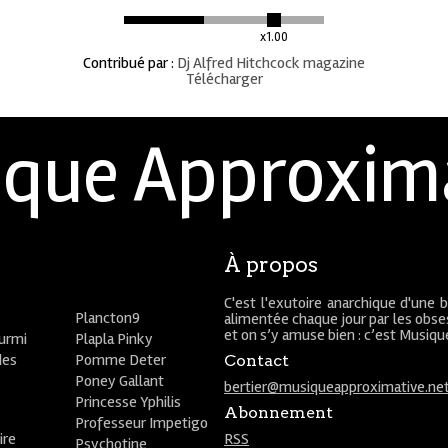
x1.00
Contribué par
:
Dj Alfred Hitchcock magazine
Télécharger
que Approxim
À propos
C'est l'exutoire anarchique d'une 
Plancton9
alimentée chaque jour par les obses
et on s’y amuse bien : c’est Musiq
ourmi
Plapla Pinky
des
Pomme Deter
Contact
Poney Gallant
bertier@musiqueapproximative.ne
Princesse Yphilis
Abonnement
Professeur Impetigo
ire
RSS
Psychotine