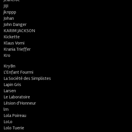
JIJI
jknppp
Johan
John Danger
KARIM JACKSON
Kickette
Klaus Vomi
Krania Trieffer
Kro
KryBn
L'Enfant Fourmi
La Société des Simplistes
Lapin Gris
Larsen
Le Laboratoire
Lésion d'Honneur
lm
Lola Poireau
LoLo
Lolo Tuerie