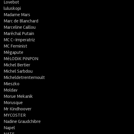
Lovebot
luluskopi
Madame Mars
Marc de Blanchard
Marceline Caillou
Maréchal Putain
MC C-Imperatriz
MC Feminist
Mégapute
MéLODiK PiNPON
Michel Bertier
Michel Sarbdou
Micheldetrentemoult
Mieszko
Moldav
Morue Mekanik
Morusque
Mr Kindhoover
MYCOSTER
Nadine Graudchibre
Napel