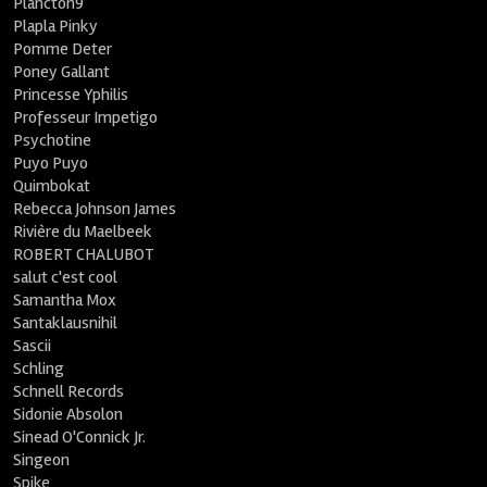
Plancton9
Plapla Pinky
Pomme Deter
Poney Gallant
Princesse Yphilis
Professeur Impetigo
Psychotine
Puyo Puyo
Quimbokat
Rebecca Johnson James
Rivière du Maelbeek
ROBERT CHALUBOT
salut c'est cool
Samantha Mox
Santaklausnihil
Sascii
Schling
Schnell Records
Sidonie Absolon
Sinead O'Connick Jr.
Singeon
Spike