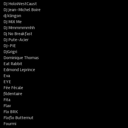
DJ HoloWestCaust
DJ Jean-Michel Boire
dj klingon
DJ MiX Me
DJ Mmmmmmhh
Dj No Breakfast
DJ Pute-Acier
DJ-PIE
DJGrigri
Dominique Thomas
Eat Rabbit
Edmond Leprince
Eva
EYE
Fée Fécale
fildentaire
Fita
Flav
Flo BRK
Floflo Butternut
Fourmi