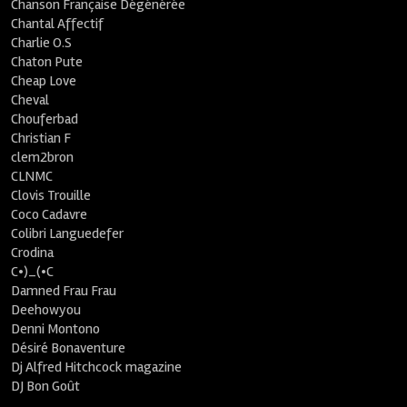
Chanson Française Dégénérée
Chantal Affectif
Charlie O.S
Chaton Pute
Cheap Love
Cheval
Chouferbad
Christian F
clem2bron
CLNMC
Clovis Trouille
Coco Cadavre
Colibri Languedefer
Crodina
C•)_(•C
Damned Frau Frau
Deehowyou
Denni Montono
Désiré Bonaventure
Dj Alfred Hitchcock magazine
DJ Bon Goût