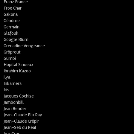
Franz France
Froe Char
Gakona
Génôme
Germain
Glafouk
Google Blum
Grenadine Vengeance
Grôprout
Gumbi
Hopital Sinueux
Ibrahim Kazoo
ilya
Inkamera
Iris
Jacques Cochise
Jambonbill
Jean Bender
Jean-Claude Blu Ray
Jean-Claude Crépir
Jean-Seb du Réal
JeanCroc