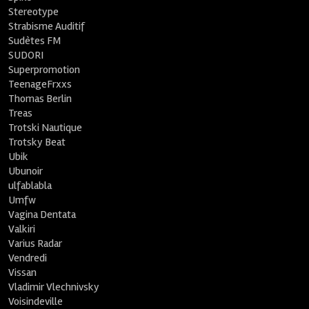
Stereotype
Strabisme Auditif
Sudètes FM
SUDORI
Superpromotion
TeenageFrxxs
Thomas Berlin
Treas
Trotski Nautique
Trotsky Beat
Ubik
Ubunoir
ulfablabla
Umfw
Vagina Dentata
Valkiri
Varius Radar
Vendredi
Vissan
Vladimir Vlechnivsky
Voisindeville