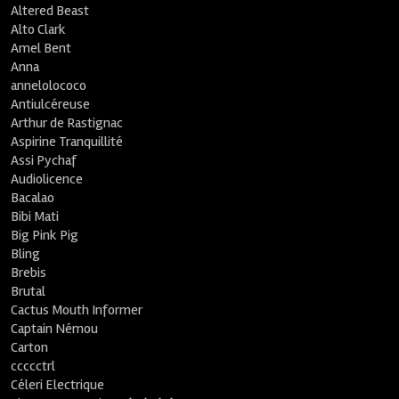
Altered Beast
Alto Clark
Amel Bent
Anna
annelolococo
Antiulcéreuse
Arthur de Rastignac
Aspirine Tranquillité
Assi Pychaf
Audiolicence
Bacalao
Bibi Mati
Big Pink Pig
Bling
Brebis
Brutal
Cactus Mouth Informer
Captain Némou
Carton
ccccctrl
Céleri Electrique