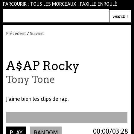
PARCOURIR :
TOUS LES MORCEAUX
|
PAXILLE ENROULÉ
Précédent
/
Suivant
A$AP Rocky
Tony Tone
J'aime bien les cl
i
ps de rap
.
00:00
03:28
PLAY
RANDOM