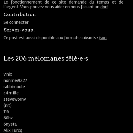
Le fonctionnement de ce site demande du temps et de
l'argent. Vous pouvez nous aider en nous faisant un
don
!
Contribution
Se connecter
Servez-vous !
Ce post est aussi disponible aux formats suivants :
json
Les 206 mélomanes fêlé⋅e⋅s
vinix
nonmei9227
rabbimoule
c4m1lle
stevewornv
(nit)
116
60hz
6nysta
Alix Turcq