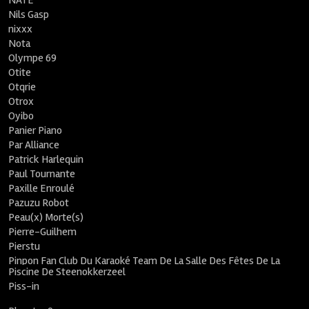
NATE
Nils Gasp
nixxx
Nota
Olympe 69
Otite
Otqrie
Otrox
Oyibo
Panier Piano
Par Alliance
Patrick Harlequin
Paul Tournante
Paxille Enroulé
Pazuzu Robot
Peau(x) Morte(s)
Pierre-Guilhem
Pierstu
Pinpon Fan Club Du Karaoké Team De La Salle Des Fêtes De La
Piscine De Steenokkerzeel
Piss-in