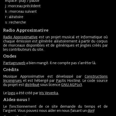
espace : play / pause
j : morceau précédent
k : morceau suivant
r : aléatoire
s : recherche
Radio Approximative
Radio Approximative
est un projet musical et informatique où
chaque émission est générée aléatoirement à partir du corpus
de morceaux disponibles et de génériques et jingles créés par
les contributeurs du site.
Ondes
Pantagruweb
a bien mangé. Il ne compte pas s'arrêter là.
Crédits
Musique Approximative est développé par
Constructions
Incongrues
et est hébergé par
Pastis Hosting
. Le code source
du projet est
distribué
sous licence
GNU AGPLv3
.
Le
logo
a été créé par
Iris Veverka
.
Aidez-nous !
Le fonctionnement de ce site demande du temps et de
l'argent. Vous pouvez nous aider en nous faisant un
don
!