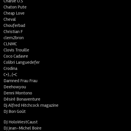
Charlie O.S
Chaton Pute
Cheap Love
Cheval
Chouferbad
Christian F
clem2bron
CLNMC
Clovis Trouille
Coco Cadavre
Colibri Languedefer
Crodina
C•)_(•C
Damned Frau Frau
Deehowyou
Denni Montono
Désiré Bonaventure
Dj Alfred Hitchcock magazine
DJ Bon Goût
DJ HoloWestCaust
DJ Jean-Michel Boire