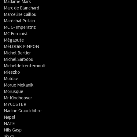
Madame Mars
Marc de Blanchard
Marceline Caillou
Maréchal Putain
MC C-Imperatriz
MC Feminist
Mégapute
MéLODiK PiNPON
Michel Bertier
Michel Sarbdou
Micheldetrentemoult
Mieszko
Moldav
Morue Mekanik
Morusque
Mr Kindhoover
MYCOSTER
Nadine Graudchibre
Napel
NATE
Nils Gasp
nixxx