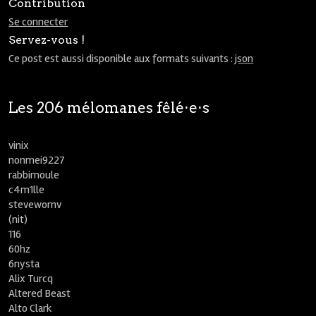
Contribution
Se connecter
Servez-vous !
Ce post est aussi disponible aux formats suivants :
json
Les 206 mélomanes fêlé⋅e⋅s
vinix
nonmei9227
rabbimoule
c4m1lle
stevewornv
(nit)
116
60hz
6nysta
Alix Turcq
Altered Beast
Alto Clark