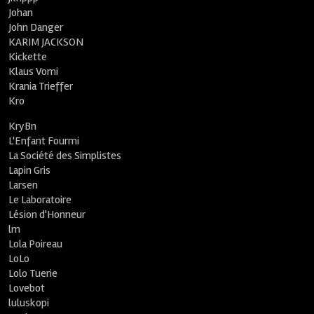
Johan
John Danger
KARIM JACKSON
Kickette
Klaus Vomi
Krania Trieffer
Kro
KryBn
L'Enfant Fourmi
La Société des Simplistes
Lapin Gris
Larsen
Le Laboratoire
Lésion d'Honneur
lm
Lola Poireau
LoLo
Lolo Tuerie
Lovebot
luluskopi