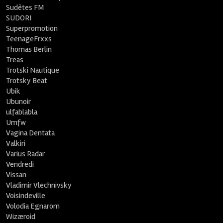
Sudètes FM
SUDORI
Superpromotion
TeenageFrxxs
Thomas Berlin
Treas
Trotski Nautique
Trotsky Beat
Ubik
Ubunoir
ulfablabla
Umfw
Vagina Dentata
Valkiri
Varius Radar
Vendredi
Vissan
Vladimir Vlechnivsky
Voisindeville
Volodia Egnarom
Wizæroid