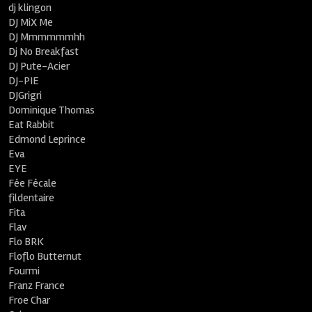
dj klingon
DJ MiX Me
DJ Mmmmmmhh
Dj No Breakfast
DJ Pute-Acier
DJ-PIE
DJGrigri
Dominique Thomas
Eat Rabbit
Edmond Leprince
Eva
EYE
Fée Fécale
fildentaire
Fita
Flav
Flo BRK
Floflo Butternut
Fourmi
Franz France
Froe Char