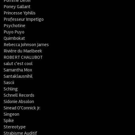
Pomme Deter
Poney Gallant
Princesse Yphilis
Professeur Impetigo
Psychotine
Puyo Puyo
Quimbokat
Rebecca Johnson James
Rivière du Maelbeek
ROBERT CHALUBOT
salut c'est cool
Samantha Mox
Santaklausnihil
Sascii
Schling
Schnell Records
Sidonie Absolon
Sinead O'Connick Jr.
Singeon
Spike
Stereotype
Strabisme Auditif