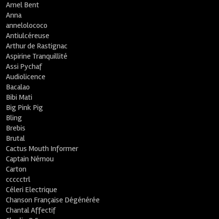
Amel Bent
Anna
annelolococo
Antiulcéreuse
Arthur de Rastignac
Aspirine Tranquillité
Assi Pychaf
Audiolicence
Bacalao
Bibi Mati
Big Pink Pig
Bling
Brebis
Brutal
Cactus Mouth Informer
Captain Némou
Carton
ccccctrl
Céleri Electrique
Chanson Française Dégénérée
Chantal Affectif