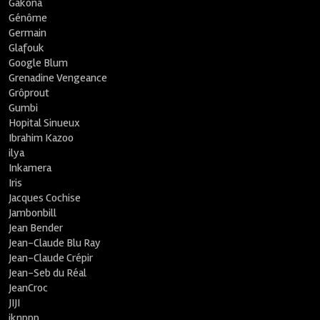
Gakona
Génôme
Germain
Glafouk
Google Blum
Grenadine Vengeance
Grôprout
Gumbi
Hopital Sinueux
Ibrahim Kazoo
ilya
Inkamera
Iris
Jacques Cochise
Jambonbill
Jean Bender
Jean-Claude Blu Ray
Jean-Claude Crépir
Jean-Seb du Réal
JeanCroc
JIJI
jknppp