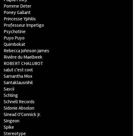
Pomme Deter
Poney Gallant
Princesse Yphilis
Professeur Impetigo
Psychotine
Puyo Puyo
Quimbokat
Rebecca Johnson James
Rivière du Maelbeek
ROBERT CHALUBOT
salut c'est cool
Samantha Mox
Santaklausnihil
Sascii
Schling
Schnell Records
Sidonie Absolon
Sinead O'Connick Jr.
Singeon
Spike
Stereotype