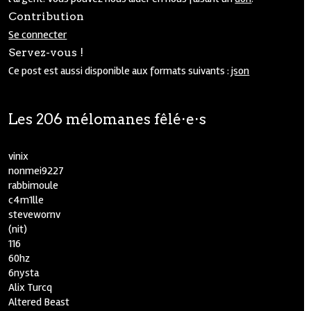
Contribution
Se connecter
Servez-vous !
Ce post est aussi disponible aux formats suivants :
json
Les 206 mélomanes fêlé⋅e⋅s
vinix
nonmei9227
rabbimoule
c4m1lle
stevewornv
(nit)
116
60hz
6nysta
Alix Turcq
Altered Beast