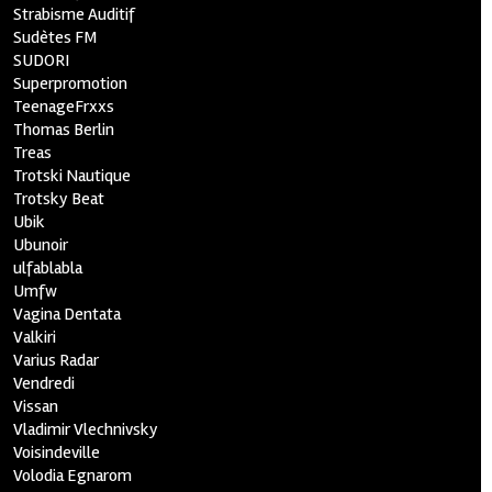
Strabisme Auditif
Sudètes FM
SUDORI
Superpromotion
TeenageFrxxs
Thomas Berlin
Treas
Trotski Nautique
Trotsky Beat
Ubik
Ubunoir
ulfablabla
Umfw
Vagina Dentata
Valkiri
Varius Radar
Vendredi
Vissan
Vladimir Vlechnivsky
Voisindeville
Volodia Egnarom