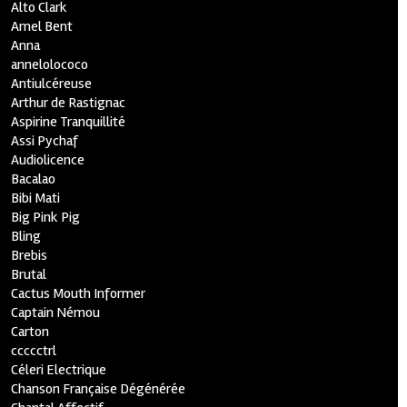
Alto Clark
Amel Bent
Anna
annelolococo
Antiulcéreuse
Arthur de Rastignac
Aspirine Tranquillité
Assi Pychaf
Audiolicence
Bacalao
Bibi Mati
Big Pink Pig
Bling
Brebis
Brutal
Cactus Mouth Informer
Captain Némou
Carton
ccccctrl
Céleri Electrique
Chanson Française Dégénérée