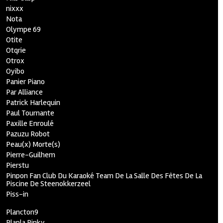
nixxx
Nota
Olympe 69
Otite
Otqrie
Otrox
Oyibo
Panier Piano
Par Alliance
Patrick Harlequin
Paul Tournante
Paxille Enroulé
Pazuzu Robot
Peau(x) Morte(s)
Pierre-Guilhem
Pierstu
Pinpon Fan Club Du Karaoké Team De La Salle Des Fêtes De La
Piscine De Steenokkerzeel
Piss-in
Plancton9
Plapla Pinky