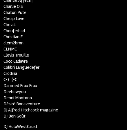
Chantal Affectif
Charlie O.S
Chaton Pute
Cheap Love
Cheval
Chouferbad
Christian F
clem2bron
CLNMC
Clovis Trouille
Coco Cadavre
Colibri Languedefer
Crodina
C•)_(•C
Damned Frau Frau
Deehowyou
Denni Montono
Désiré Bonaventure
Dj Alfred Hitchcock magazine
DJ Bon Goût
DJ HoloWestCaust