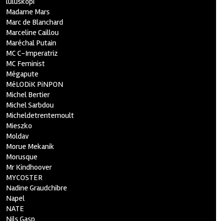
luluskopi
Madame Mars
Marc de Blanchard
Marceline Caillou
Maréchal Putain
MC C-Imperatriz
MC Feminist
Mégapute
MéLODiK PiNPON
Michel Bertier
Michel Sarbdou
Micheldetrentemoult
Mieszko
Moldav
Morue Mekanik
Morusque
Mr Kindhoover
MYCOSTER
Nadine Graudchibre
Napel
NATE
Nils Gasp