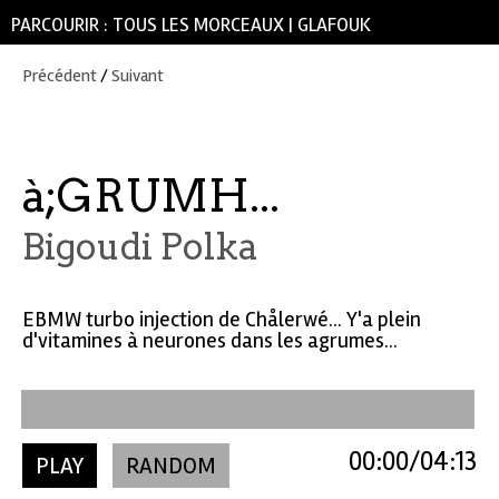
PARCOURIR :
TOUS LES MORCEAUX
|
GLAFOUK
Précédent
/
Suivant
à;GRUMH...
Bigoudi Polka
EBMW turbo injection de Chålerwé... Y'a plein
d'vitamines à neurones dans les agrumes...
00:00
04:13
PLAY
RANDOM