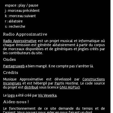
espace : play / pause
j : morceau précédent
k : morceau suivant
r : aléatoire
s : recherche
Radio Approximative
Radio Approximative
est un projet musical et informatique où
chaque émission est générée aléatoirement à partir du corpus
de morceaux disponibles et de génériques et jingles créés par
les contributeurs du site.
Ondes
Pantagruweb
a bien mangé. Il ne compte pas s'arrêter là.
Crédits
Musique Approximative est développé par
Constructions
Incongrues
et est hébergé par
Pastis Hosting
. Le code source
du projet est
distribué
sous licence
GNU AGPLv3
.
Le
logo
a été créé par
Iris Veverka
.
Aidez-nous !
Le fonctionnement de ce site demande du temps et de
l'argent. Vous pouvez nous aider en nous faisant un
don
!