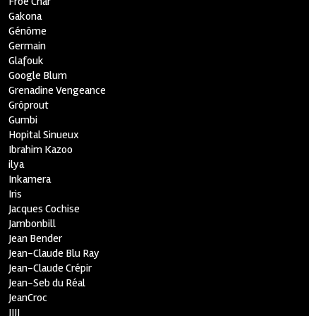
Froe Char
Gakona
Génôme
Germain
Glafouk
Google Blum
Grenadine Vengeance
Grôprout
Gumbi
Hopital Sinueux
Ibrahim Kazoo
ilya
Inkamera
Iris
Jacques Cochise
Jambonbill
Jean Bender
Jean-Claude Blu Ray
Jean-Claude Crépir
Jean-Seb du Réal
JeanCroc
JIJI