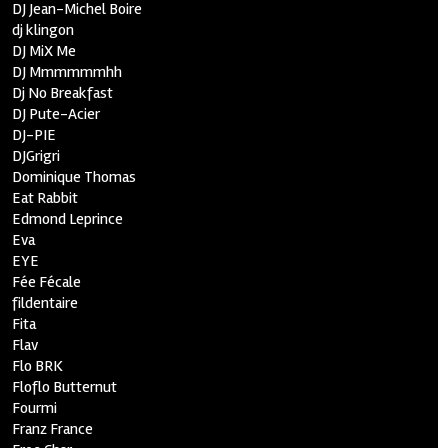
DJ Jean-Michel Boire
dj klingon
DJ MiX Me
DJ Mmmmmmhh
Dj No Breakfast
DJ Pute-Acier
DJ-PIE
DJGrigri
Dominique Thomas
Eat Rabbit
Edmond Leprince
Eva
EYE
Fée Fécale
fildentaire
Fita
Flav
Flo BRK
Floflo Butternut
Fourmi
Franz France