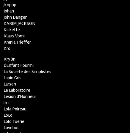
jknppp
Johan
John Danger
KARIM JACKSON
Kickette
Klaus Vomi
Krania Trieffer
Kro
KryBn
L'Enfant Fourmi
La Société des Simplistes
Lapin Gris
Larsen
Le Laboratoire
Lésion d'Honneur
lm
Lola Poireau
LoLo
Lolo Tuerie
Lovebot