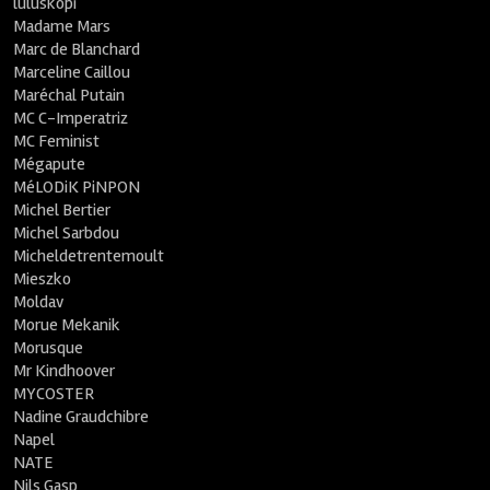
luluskopi
Madame Mars
Marc de Blanchard
Marceline Caillou
Maréchal Putain
MC C-Imperatriz
MC Feminist
Mégapute
MéLODiK PiNPON
Michel Bertier
Michel Sarbdou
Micheldetrentemoult
Mieszko
Moldav
Morue Mekanik
Morusque
Mr Kindhoover
MYCOSTER
Nadine Graudchibre
Napel
NATE
Nils Gasp