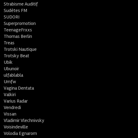
Strabisme Auditif
Sudètes FM
SUDORI
Superpromotion
TeenageFrxxs
Thomas Berlin
Treas
Trotski Nautique
Trotsky Beat
Ubik
Ubunoir
ulfablabla
Umfw
Vagina Dentata
Valkiri
Varius Radar
Vendredi
Vissan
Vladimir Vlechnivsky
Voisindeville
Volodia Egnarom