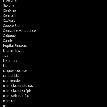
Froe Char
Gakona
Génôme
Germain
Glafouk
Google Blum
Grenadine Vengeance
Grôprout
Gumbi
Hopital Sinueux
Ibrahim Kazoo
ilya
Inkamera
Iris
Jacques Cochise
Jambonbill
Jean Bender
Jean-Claude Blu Ray
Jean-Claude Crépir
Jean-Seb du Réal
JeanCroc
JIJI