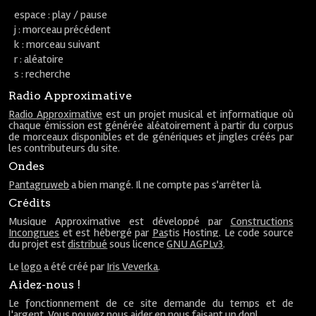
espace : play / pause
j : morceau précédent
k : morceau suivant
r : aléatoire
s : recherche
Radio Approximative
Radio Approximative
est un projet musical et informatique où
chaque émission est générée aléatoirement à partir du corpus
de morceaux disponibles et de génériques et jingles créés par
les contributeurs du site.
Ondes
Pantagruweb
a bien mangé. Il ne compte pas s'arrêter là.
Crédits
Musique Approximative est développé par
Constructions
Incongrues
et est hébergé par
Pastis Hosting
. Le code source
du projet est
distribué
sous licence
GNU AGPLv3
.
Le
logo
a été créé par
Iris Veverka
.
Aidez-nous !
Le fonctionnement de ce site demande du temps et de
l'argent. Vous pouvez nous aider en nous faisant un
don
!