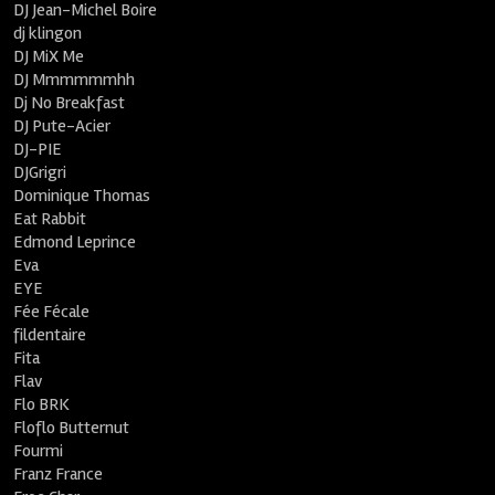
DJ Jean-Michel Boire
dj klingon
DJ MiX Me
DJ Mmmmmmhh
Dj No Breakfast
DJ Pute-Acier
DJ-PIE
DJGrigri
Dominique Thomas
Eat Rabbit
Edmond Leprince
Eva
EYE
Fée Fécale
fildentaire
Fita
Flav
Flo BRK
Floflo Butternut
Fourmi
Franz France