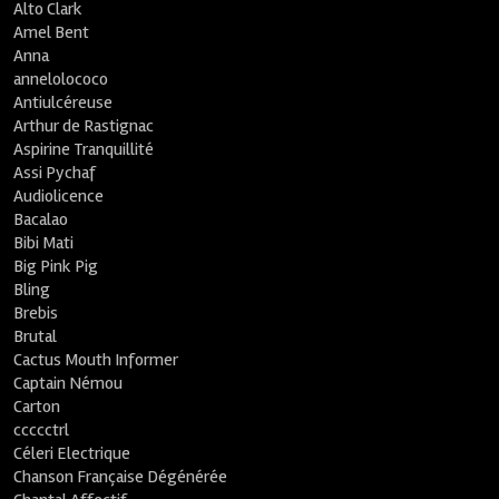
Alto Clark
Amel Bent
Anna
annelolococo
Antiulcéreuse
Arthur de Rastignac
Aspirine Tranquillité
Assi Pychaf
Audiolicence
Bacalao
Bibi Mati
Big Pink Pig
Bling
Brebis
Brutal
Cactus Mouth Informer
Captain Némou
Carton
ccccctrl
Céleri Electrique
Chanson Française Dégénérée