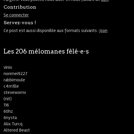
Contribution
Se connecter
Servez-vous !
Ce post est aussi disponible aux formats suivants :
json
Les 206 mélomanes fêlé⋅e⋅s
vinix
nonmei9227
rabbimoule
c4m1lle
stevewornv
(nit)
116
60hz
6nysta
Alix Turcq
Altered Beast