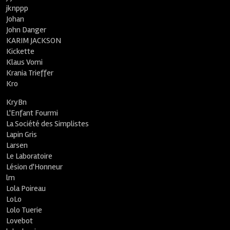
jknppp
Johan
John Danger
KARIM JACKSON
Kickette
Klaus Vomi
Krania Trieffer
Kro
KryBn
L'Enfant Fourmi
La Société des Simplistes
Lapin Gris
Larsen
Le Laboratoire
Lésion d'Honneur
lm
Lola Poireau
LoLo
Lolo Tuerie
Lovebot