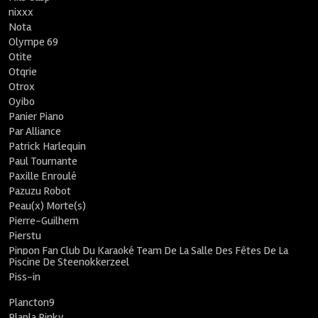
nixxx
Nota
Olympe 69
Otite
Otqrie
Otrox
Oyibo
Panier Piano
Par Alliance
Patrick Harlequin
Paul Tournante
Paxille Enroulé
Pazuzu Robot
Peau(x) Morte(s)
Pierre-Guilhem
Pierstu
Pinpon Fan Club Du Karaoké Team De La Salle Des Fêtes De La
Piscine De Steenokkerzeel
Piss-in
Plancton9
Plapla Pinky