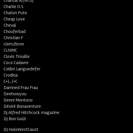
Chantal Affectif
Charlie O.S
Chaton Pute
Cheap Love
Cheval
Chouferbad
Christian F
clem2bron
CLNMC
Clovis Trouille
Coco Cadavre
Colibri Languedefer
Crodina
C•)_(•C
Damned Frau Frau
Deehowyou
Denni Montono
Désiré Bonaventure
Dj Alfred Hitchcock magazine
DJ Bon Goût
DJ HoloWestCaust