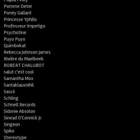
Pomme Deter
Poney Gallant
Princesse Yphilis
Professeur Impetigo
Psychotine
Puyo Puyo
Quimbokat
Rebecca Johnson James
Rivière du Maelbeek
ROBERT CHALUBOT
salut c'est cool
Samantha Mox
Santaklausnihil
Sascii
Schling
Schnell Records
Sidonie Absolon
Sinead O'Connick Jr.
Singeon
Spike
Stereotype