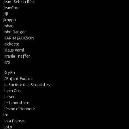
Jean-Seb du Réal
JeanCroc
JIJI
jknppp
Johan
John Danger
KARIM JACKSON
Kickette
Klaus Vomi
Krania Trieffer
Kro
KryBn
L'Enfant Fourmi
La Société des Simplistes
Lapin Gris
Larsen
Le Laboratoire
Lésion d'Honneur
lm
Lola Poireau
LoLo