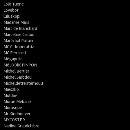
Lolo Tuerie
Lovebot
luluskopi
Madame Mars
Marc de Blanchard
Marceline Caillou
Maréchal Putain
MC C-Imperatriz
MC Feminist
Mégapute
MéLODiK PiNPON
Michel Bertier
Michel Sarbdou
Micheldetrentemoult
Mieszko
Moldav
Morue Mekanik
Morusque
Mr Kindhoover
MYCOSTER
Nadine Graudchibre