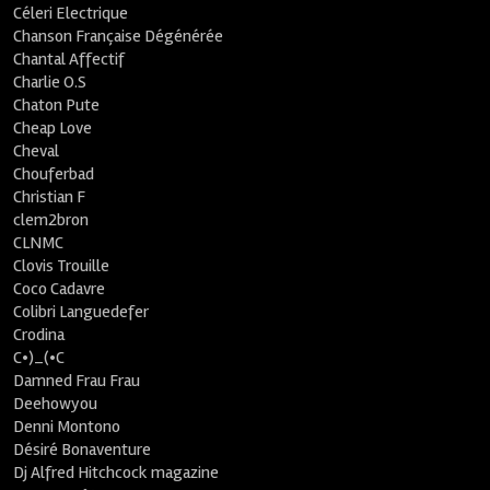
Céleri Electrique
Chanson Française Dégénérée
Chantal Affectif
Charlie O.S
Chaton Pute
Cheap Love
Cheval
Chouferbad
Christian F
clem2bron
CLNMC
Clovis Trouille
Coco Cadavre
Colibri Languedefer
Crodina
C•)_(•C
Damned Frau Frau
Deehowyou
Denni Montono
Désiré Bonaventure
Dj Alfred Hitchcock magazine