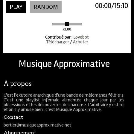
00:00
15:10
PLAY
RANDOM
x1.00
Contribué par
:
Lovebot
Télécharger
/
Acheter
Musique Approximative
À propos
C'est l'exutoire anarchique d'une bande de mélomanes fêlé⋅e⋅s.
C’est une playlist infernale alimentée chaque jour par les
obsessions et les découvertes de chacun⋅e. L’arbitraire y est roi
et on s’y amuse bien : c’est Musique Approximative.
Contact
bertier@musiqueapproximative.net
Abonnement