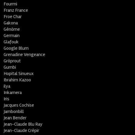
Fourmi
Franz France
Froe Char
Gakona
Génôme
Germain
Glafouk
Google Blum
Grenadine Vengeance
Grôprout
Gumbi
Hopital Sinueux
Ibrahim Kazoo
ilya
Inkamera
Iris
Jacques Cochise
Jambonbill
Jean Bender
Jean-Claude Blu Ray
Jean-Claude Crépir