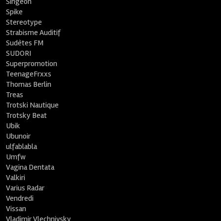
Singeon
Spike
Stereotype
Strabisme Auditif
Sudètes FM
SUDORI
Superpromotion
TeenageFrxxs
Thomas Berlin
Treas
Trotski Nautique
Trotsky Beat
Ubik
Ubunoir
ulfablabla
Umfw
Vagina Dentata
Valkiri
Varius Radar
Vendredi
Vissan
Vladimir Vlechnivsky