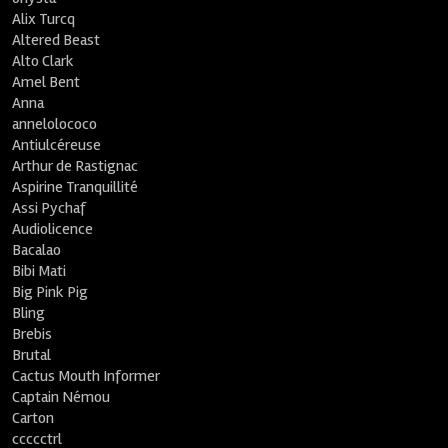
Alix Turcq
Altered Beast
Alto Clark
Amel Bent
Anna
annelolococo
Antiulcéreuse
Arthur de Rastignac
Aspirine Tranquillité
Assi Pychaf
Audiolicence
Bacalao
Bibi Mati
Big Pink Pig
Bling
Brebis
Brutal
Cactus Mouth Informer
Captain Némou
Carton
ccccctrl