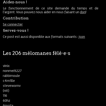
Aidez-nous !
Le fonctionnement de ce site demande du temps et de
l'argent. Vous pouvez nous aider en nous faisant un
don
!
Contribution
Se connecter
Servez-vous !
Ce post est aussi disponible aux formats suivants :
json
Les 206 mélomanes fêlé⋅e⋅s
vinix
nonmei9227
rabbimoule
c4m1lle
stevewornv
(nit)
116
60hz
6nysta