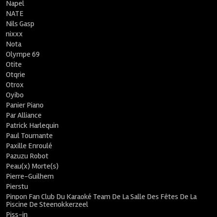
Napel
NATE
Nils Gasp
nixxx
Nota
Olympe 69
Otite
Otqrie
Otrox
Oyibo
Panier Piano
Par Alliance
Patrick Harlequin
Paul Tournante
Paxille Enroulé
Pazuzu Robot
Peau(x) Morte(s)
Pierre-Guilhem
Pierstu
Pinpon Fan Club Du Karaoké Team De La Salle Des Fêtes De La
Piscine De Steenokkerzeel
Piss-in