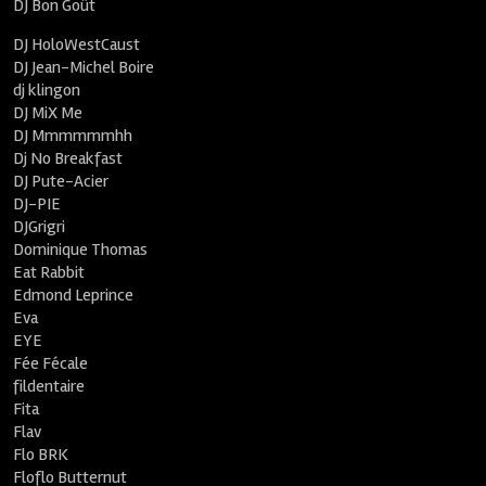
DJ Bon Goût
DJ HoloWestCaust
DJ Jean-Michel Boire
dj klingon
DJ MiX Me
DJ Mmmmmmhh
Dj No Breakfast
DJ Pute-Acier
DJ-PIE
DJGrigri
Dominique Thomas
Eat Rabbit
Edmond Leprince
Eva
EYE
Fée Fécale
fildentaire
Fita
Flav
Flo BRK
Floflo Butternut