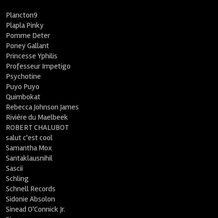
Plancton9
Plapla Pinky
Pomme Deter
Poney Gallant
Princesse Yphilis
Professeur Impetigo
Psychotine
Puyo Puyo
Quimbokat
Rebecca Johnson James
Rivière du Maelbeek
ROBERT CHALUBOT
salut c'est cool
Samantha Mox
Santaklausnihil
Sascii
Schling
Schnell Records
Sidonie Absolon
Sinead O'Connick Jr.