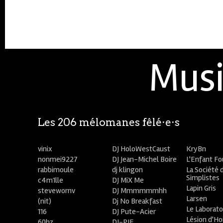
Musi
Les 206 mélomanes fêlé⋅e⋅s
vinix
DJ HoloWestCaust
KryBn
nonmei9227
DJ Jean-Michel Boire
L'Enfant F
rabbimoule
dj klingon
La Société 
Simplistes
c4m1lle
DJ MiX Me
Lapin Gris
stevewornv
DJ Mmmmmmhh
Larsen
(nit)
Dj No Breakfast
Le Laborato
116
DJ Pute-Acier
Lésion d'H
60hz
DJ-PIE