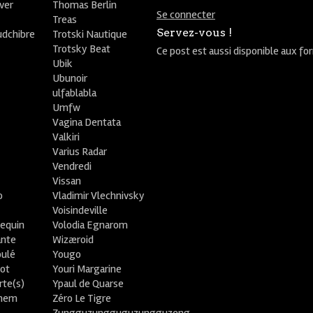
ver
Thomas Berlin
Se connecter
R
Treas
Servez-vous !
udchibre
Trotski Nautique
Trotsky Beat
Ce post est aussi disponible aux fo
Ubik
Ubunoir
ulfablabla
Umfw
Vagina Dentata
Valkiri
Varius Radar
Vendredi
Vissan
o
Vladimir Vlechnivsky
e
Voisindeville
lequin
Volodia Egnarom
ante
Wizæroid
oulé
Yougo
ot
Youri Margarine
rte(s)
Ypaul de Quarse
lhem
Zéro Le Tigre