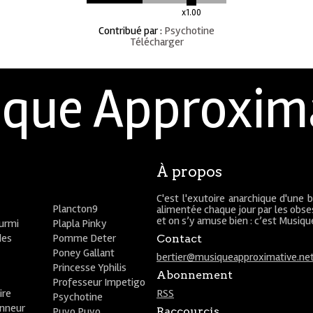
x1.00
Contribué par
:
Psychotine
Télécharger
que Approxim
À propos
C'est l'exutoire anarchique d'une 
Plancton9
alimentée chaque jour par les obses
et on s’y amuse bien : c’est Musiq
ourmi
Plapla Pinky
des
Pomme Deter
Contact
Poney Gallant
bertier@musiqueapproximative.ne
Princesse Yphilis
Abonnement
Professeur Impetigo
ire
RSS
Psychotine
onneur
Puyo Puyo
Raccourcis