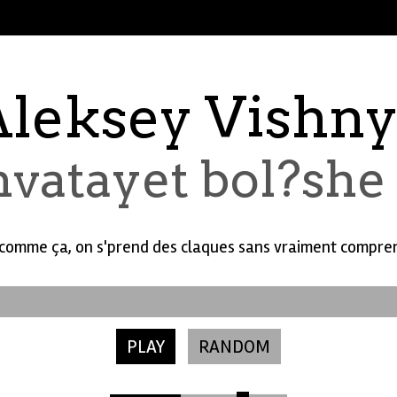
leksey Vishn
vatayet bol?she
rs comme ça, on s'prend des claques sans vraiment compren
PLAY
RANDOM