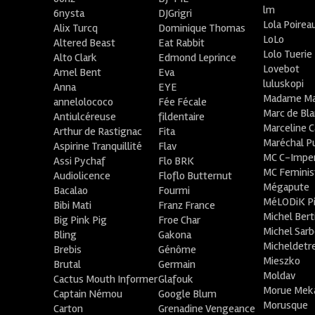
lm
6nysta
DJGrigri
Lola Poirea
Alix Turcq
Dominique Thomas
LoLo
Altered Beast
Eat Rabbit
Lolo Tuerie
Alto Clark
Edmond Leprince
Lovebot
Amel Bent
Eva
luluskopi
Anna
EYE
Madame Ma
annelolococo
Fée Fécale
Marc de Bl
Antiulcéreuse
fildentaire
Marceline C
Arthur de Rastignac
Fita
Maréchal P
Aspirine Tranquillité
Flav
MC C-Imper
Assi Pychaf
Flo BRK
MC Feminis
Audiolicence
Floflo Butternut
Mégapute
Bacalao
Fourmi
MéLODiK 
Bibi Mati
Franz France
Michel Bert
Big Pink Pig
Froe Char
Michel Sar
Bling
Gakona
Micheldetr
Brebis
Génôme
Mieszko
Brutal
Germain
Moldav
Cactus Mouth Informer
Glafouk
Morue Mek
Captain Némou
Google Blum
Morusque
Carton
Grenadine Vengeance