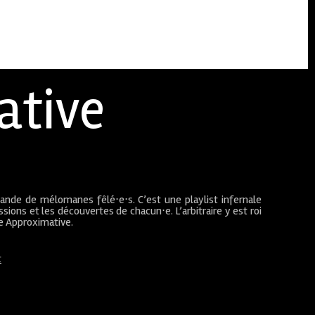
ative
bande de mélomanes fêlé⋅e⋅s. C’est une playlist infernale
sions et les découvertes de chacun⋅e. L’arbitraire y est roi
ue Approximative.
t