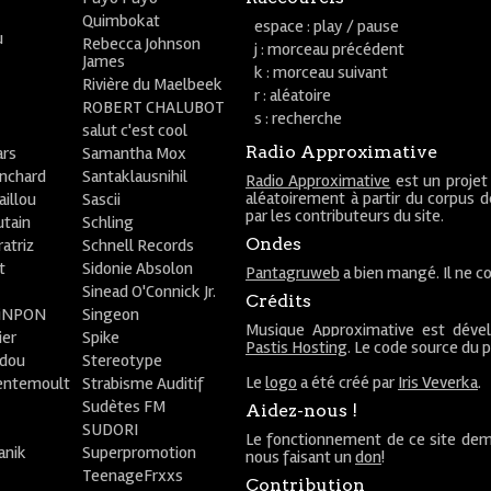
Quimbokat
espace : play / pause
u
Rebecca Johnson
j : morceau précédent
James
k : morceau suivant
Rivière du Maelbeek
r : aléatoire
ROBERT CHALUBOT
s : recherche
salut c'est cool
Radio Approximative
rs
Samantha Mox
anchard
Santaklausnihil
Radio Approximative
est un projet
aléatoirement à partir du corpus 
aillou
Sascii
par les contributeurs du site.
utain
Schling
Ondes
atriz
Schnell Records
t
Sidonie Absolon
Pantagruweb
a bien mangé. Il ne co
Sinead O'Connick Jr.
Crédits
PiNPON
Singeon
Musique Approximative est déve
ier
Spike
Pastis Hosting
. Le code source du 
bdou
Stereotype
Le
logo
a été créé par
Iris Veverka
.
entemoult
Strabisme Auditif
Sudètes FM
Aidez-nous !
SUDORI
Le fonctionnement de ce site dem
anik
Superpromotion
nous faisant un
don
!
TeenageFrxxs
Contribution