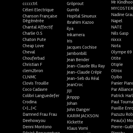
Mr Kindhoo
ccccctrl
Grôprout
MYCOSTE
Céleri Electrique
Gumbi
Nadine Gra
Chanson Française
Hopital Sinueux
Dégénérée
Napel
Ibrahim Kazoo
Chantal Affectif
NATE
ilya
Charlie O.S
Nils Gasp
Inkamera
Chaton Pute
nixxx
Iris
Cheap Love
Nota
Jacques Cochise
Cheval
Olympe 69
Jambonbill
Chouferbad
Otite
Jean Bender
Christian F
Otqrie
Jean-Claude Blu Ray
clem2bron
Otrox
Jean-Claude Crépir
CLNMC
Oyibo
Jean-Seb du Réal
Clovis Trouille
Panier Pian
JeanCroc
Coco Cadavre
Par Allianc
JIJI
Colibri Languedefer
Patrick Har
jknppp
Crodina
Paul Tourn
Johan
C•)_(•C
Paxille Enr
John Danger
Damned Frau Frau
Pazuzu Rob
KARIM JACKSON
Deehowyou
Peau(x) Mo
Kickette
Denni Montono
Pierre-Gui
Klaus Vomi