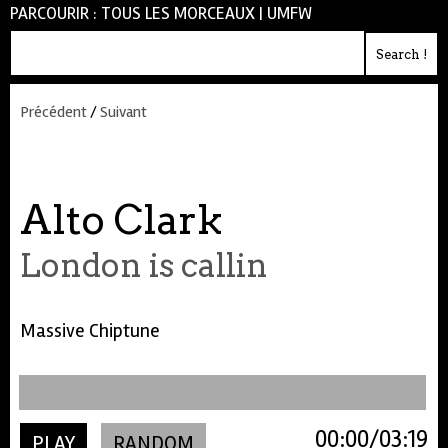
PARCOURIR :
TOUS LES MORCEAUX
|
UMFW
Précédent
/
Suivant
Alto Clark
London is callin
Massive Chiptune
00:00
03:19
PLAY
RANDOM