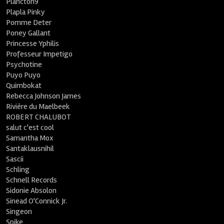
Plancton9
Plapla Pinky
Pomme Deter
Poney Gallant
Princesse Yphilis
Professeur Impetigo
Psychotine
Puyo Puyo
Quimbokat
Rebecca Johnson James
Rivière du Maelbeek
ROBERT CHALUBOT
salut c'est cool
Samantha Mox
Santaklausnihil
Sascii
Schling
Schnell Records
Sidonie Absolon
Sinead O'Connick Jr.
Singeon
Spike