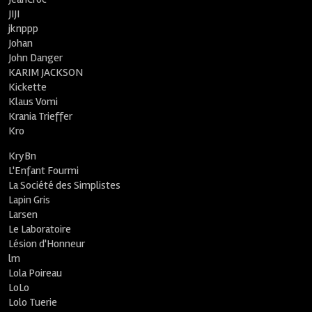
JIJI
jknppp
Johan
John Danger
KARIM JACKSON
Kickette
Klaus Vomi
Krania Trieffer
Kro
KryBn
L'Enfant Fourmi
La Société des Simplistes
Lapin Gris
Larsen
Le Laboratoire
Lésion d'Honneur
lm
Lola Poireau
LoLo
Lolo Tuerie