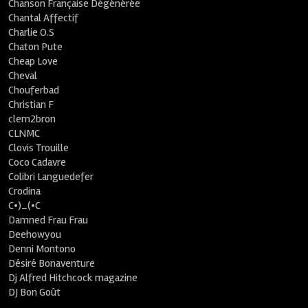
Chanson Française Dégénérée
Chantal Affectif
Charlie O.S
Chaton Pute
Cheap Love
Cheval
Chouferbad
Christian F
clem2bron
CLNMC
Clovis Trouille
Coco Cadavre
Colibri Languedefer
Crodina
C•)_(•C
Damned Frau Frau
Deehowyou
Denni Montono
Désiré Bonaventure
Dj Alfred Hitchcock magazine
DJ Bon Goût