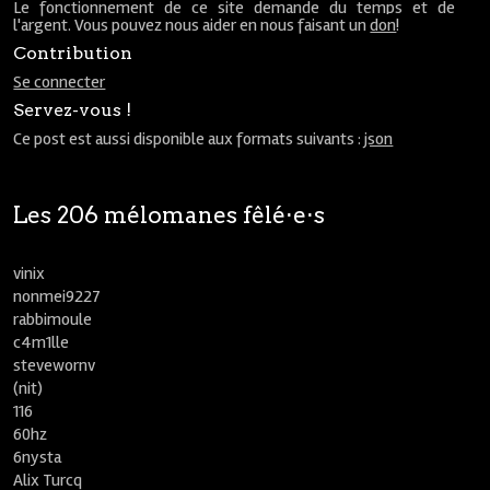
Le fonctionnement de ce site demande du temps et de
l'argent. Vous pouvez nous aider en nous faisant un
don
!
Contribution
Se connecter
Servez-vous !
Ce post est aussi disponible aux formats suivants :
json
Les 206 mélomanes fêlé⋅e⋅s
vinix
nonmei9227
rabbimoule
c4m1lle
stevewornv
(nit)
116
60hz
6nysta
Alix Turcq