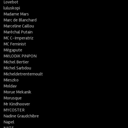
Lovebot
luluskopi
Madame Mars
Marc de Blanchard
Marceline Caillou
Maréchal Putain
MC C-Imperatriz
MC Feminist
Mégapute
MéLODiK PiNPON
Michel Bertier
Michel Sarbdou
Micheldetrentemoult
Mieszko
Moldav
Morue Mekanik
Morusque
Mr Kindhoover
MYCOSTER
Nadine Graudchibre
Napel