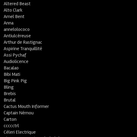
Altered Beast
Alto Clark
Amel Bent
Anna
annelolococo
Antiulcéreuse
Arthur de Rastignac
Aspirine Tranquillité
Assi Pychaf
Audiolicence
Bacalao
Bibi Mati
Big Pink Pig
Bling
Brebis
Brutal
Cactus Mouth Informer
Captain Némou
Carton
ccccctrl
Céleri Electrique