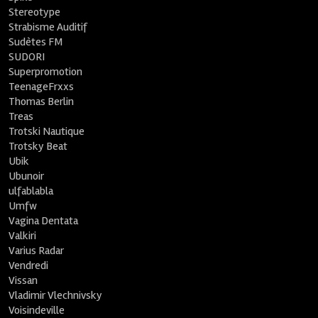
Stereotype
Strabisme Auditif
Sudètes FM
SUDORI
Superpromotion
TeenageFrxxs
Thomas Berlin
Treas
Trotski Nautique
Trotsky Beat
Ubik
Ubunoir
ulfablabla
Umfw
Vagina Dentata
Valkiri
Varius Radar
Vendredi
Vissan
Vladimir Vlechnivsky
Voisindeville