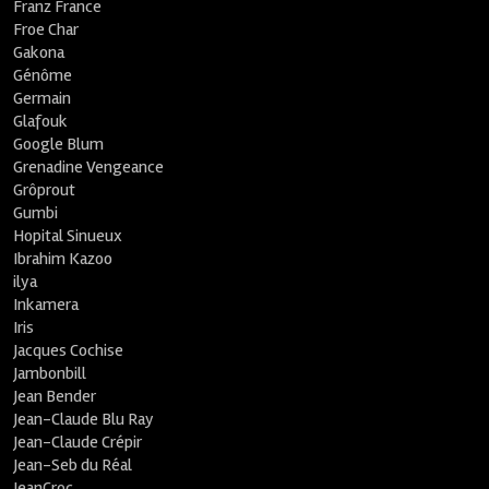
Franz France
Froe Char
Gakona
Génôme
Germain
Glafouk
Google Blum
Grenadine Vengeance
Grôprout
Gumbi
Hopital Sinueux
Ibrahim Kazoo
ilya
Inkamera
Iris
Jacques Cochise
Jambonbill
Jean Bender
Jean-Claude Blu Ray
Jean-Claude Crépir
Jean-Seb du Réal
JeanCroc