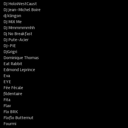
DJ HoloWestCaust
DJ Jean-Michel Boire
dj klingon
DJ MiX Me
DJ Mmmmmmhh
Dj No Breakfast
DJ Pute-Acier
DJ-PIE
DJGrigri
Dominique Thomas
Eat Rabbit
Edmond Leprince
Eva
EYE
Fée Fécale
fildentaire
Fita
Flav
Flo BRK
Floflo Butternut
Fourmi