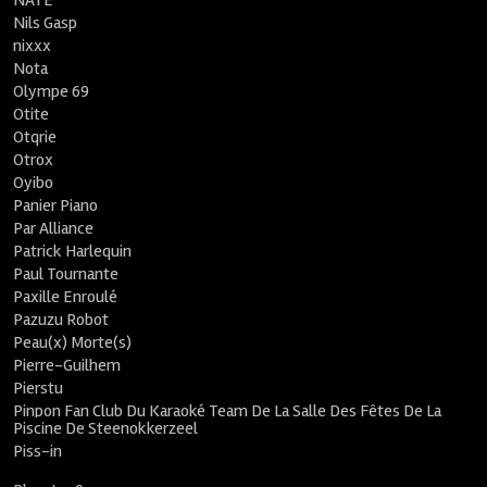
NATE
Nils Gasp
nixxx
Nota
Olympe 69
Otite
Otqrie
Otrox
Oyibo
Panier Piano
Par Alliance
Patrick Harlequin
Paul Tournante
Paxille Enroulé
Pazuzu Robot
Peau(x) Morte(s)
Pierre-Guilhem
Pierstu
Pinpon Fan Club Du Karaoké Team De La Salle Des Fêtes De La
Piscine De Steenokkerzeel
Piss-in