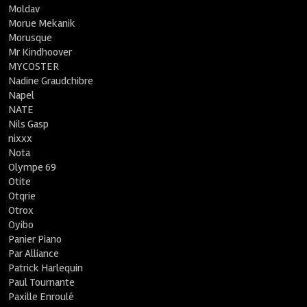
Moldav
Morue Mekanik
Morusque
Mr Kindhoover
MYCOSTER
Nadine Graudchibre
Napel
NATE
Nils Gasp
nixxx
Nota
Olympe 69
Otite
Otqrie
Otrox
Oyibo
Panier Piano
Par Alliance
Patrick Harlequin
Paul Tournante
Paxille Enroulé