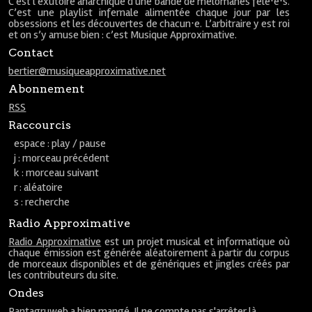
C'est l'exutoire anarchique d'une bande de mélomanes fêlé⋅e⋅s.
C’est une playlist infernale alimentée chaque jour par les
obsessions et les découvertes de chacun⋅e. L’arbitraire y est roi
et on s’y amuse bien : c’est Musique Approximative.
Contact
bertier@musiqueapproximative.net
Abonnement
RSS
Raccourcis
espace : play / pause
j : morceau précédent
k : morceau suivant
r : aléatoire
s : recherche
Radio Approximative
Radio Approximative
est un projet musical et informatique où
chaque émission est générée aléatoirement à partir du corpus
de morceaux disponibles et de génériques et jingles créés par
les contributeurs du site.
Ondes
Pantagruweb
a bien mangé. Il ne compte pas s'arrêter là.