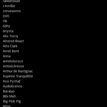
rabbimoule
c4m1lle
stevewornv
(nit)
116
60hz
6nysta
Alix Turcq
Altered Beast
Alto Clark
Amel Bent
Anna
annelolococo
Antiulcéreuse
Arthur de Rastignac
Aspirine Tranquillité
Assi Pychaf
Audiolicence
Bacalao
Bibi Mati
Big Pink Pig
Bling