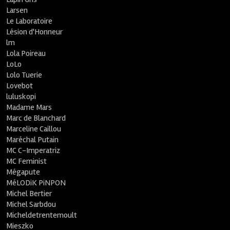
Larsen
Le Laboratoire
Lésion d'Honneur
lm
Lola Poireau
LoLo
Lolo Tuerie
Lovebot
luluskopi
Madame Mars
Marc de Blanchard
Marceline Caillou
Maréchal Putain
MC C-Imperatriz
MC Feminist
Mégapute
MéLODiK PiNPON
Michel Bertier
Michel Sarbdou
Micheldetrentemoult
Mieszko