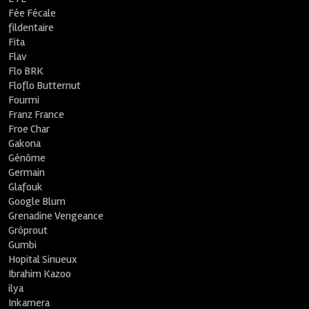
Fée Fécale
fildentaire
Fita
Flav
Flo BRK
Floflo Butternut
Fourmi
Franz France
Froe Char
Gakona
Génôme
Germain
Glafouk
Google Blum
Grenadine Vengeance
Grôprout
Gumbi
Hopital Sinueux
Ibrahim Kazoo
ilya
Inkamera