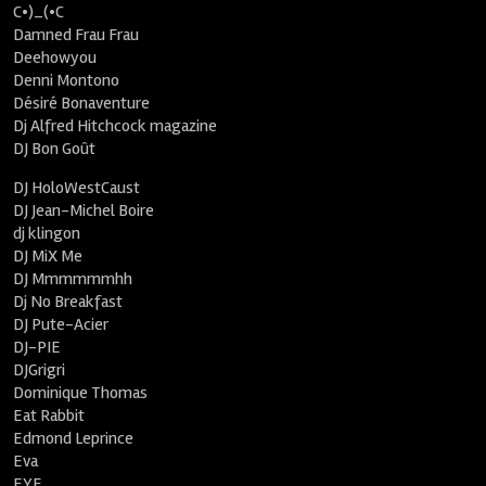
C•)_(•C
Damned Frau Frau
Deehowyou
Denni Montono
Désiré Bonaventure
Dj Alfred Hitchcock magazine
DJ Bon Goût
DJ HoloWestCaust
DJ Jean-Michel Boire
dj klingon
DJ MiX Me
DJ Mmmmmmhh
Dj No Breakfast
DJ Pute-Acier
DJ-PIE
DJGrigri
Dominique Thomas
Eat Rabbit
Edmond Leprince
Eva
EYE