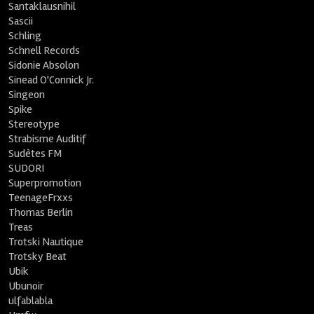
Santaklausnihil
Sascii
Schling
Schnell Records
Sidonie Absolon
Sinead O'Connick Jr.
Singeon
Spike
Stereotype
Strabisme Auditif
Sudètes FM
SUDORI
Superpromotion
TeenageFrxxs
Thomas Berlin
Treas
Trotski Nautique
Trotsky Beat
Ubik
Ubunoir
ulfablabla