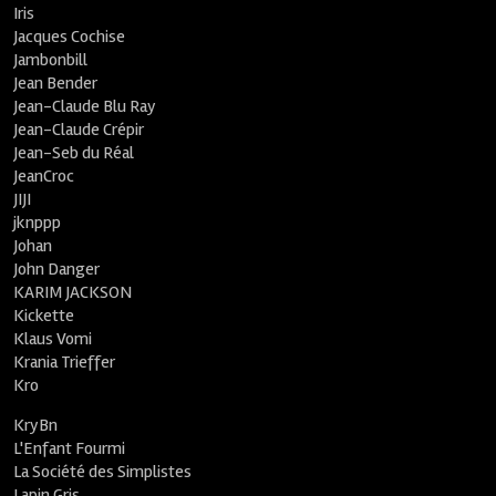
Iris
Jacques Cochise
Jambonbill
Jean Bender
Jean-Claude Blu Ray
Jean-Claude Crépir
Jean-Seb du Réal
JeanCroc
JIJI
jknppp
Johan
John Danger
KARIM JACKSON
Kickette
Klaus Vomi
Krania Trieffer
Kro
KryBn
L'Enfant Fourmi
La Société des Simplistes
Lapin Gris