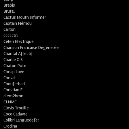
Brebis
Brutal
Cactus Mouth Informer
Captain Némou
Carton
ccccctrl
Céleri Electrique
Chanson Française Dégénérée
Chantal Affectif
Charlie O.S
Chaton Pute
Cheap Love
Cheval
Chouferbad
Christian F
clem2bron
CLNMC
Clovis Trouille
Coco Cadavre
Colibri Languedefer
Crodina