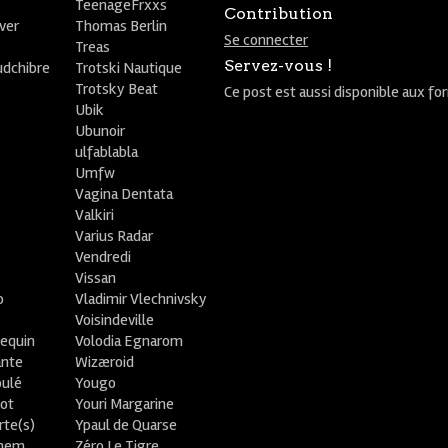
TeenageFrxxs
Contribution
ver
Thomas Berlin
Se connecter
R
Treas
Servez-vous !
udchibre
Trotski Nautique
Trotsky Beat
Ce post est aussi disponible aux fo
Ubik
Ubunoir
ulfablabla
Umfw
Vagina Dentata
Valkiri
Varius Radar
Vendredi
Vissan
o
Vladimir Vlechnivsky
e
Voisindeville
lequin
Volodia Egnarom
ante
Wizæroid
oulé
Yougo
ot
Youri Margarine
rte(s)
Ypaul de Quarse
lhem
Zéro Le Tigre