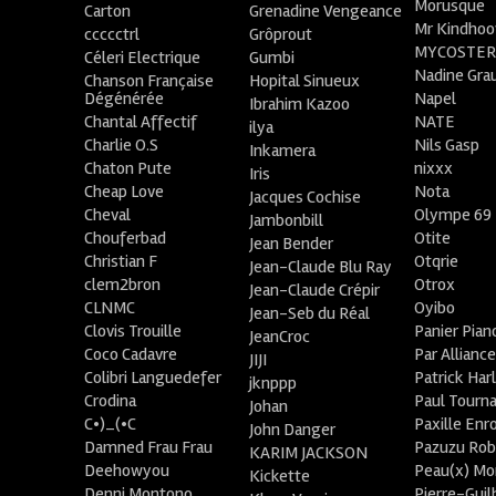
Morusque
Carton
Grenadine Vengeance
Mr Kindhoo
ccccctrl
Grôprout
MYCOSTE
Céleri Electrique
Gumbi
Nadine Gra
Chanson Française
Hopital Sinueux
Dégénérée
Napel
Ibrahim Kazoo
Chantal Affectif
NATE
ilya
Charlie O.S
Nils Gasp
Inkamera
Chaton Pute
nixxx
Iris
Cheap Love
Nota
Jacques Cochise
Cheval
Olympe 69
Jambonbill
Chouferbad
Otite
Jean Bender
Christian F
Otqrie
Jean-Claude Blu Ray
clem2bron
Otrox
Jean-Claude Crépir
CLNMC
Oyibo
Jean-Seb du Réal
Clovis Trouille
Panier Pian
JeanCroc
Coco Cadavre
Par Allianc
JIJI
Colibri Languedefer
Patrick Har
jknppp
Crodina
Paul Tourn
Johan
C•)_(•C
Paxille Enr
John Danger
Damned Frau Frau
Pazuzu Rob
KARIM JACKSON
Deehowyou
Peau(x) Mo
Kickette
Denni Montono
Pierre-Gui