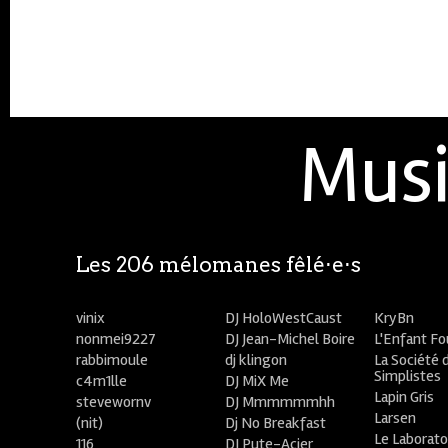
Musi
Les 206 mélomanes fêlé⋅e⋅s
vinix
DJ HoloWestCaust
KryBn
nonmei9227
DJ Jean-Michel Boire
L'Enfant F
rabbimoule
dj klingon
La Société 
Simplistes
c4m1lle
DJ MiX Me
Lapin Gris
stevewornv
DJ Mmmmmmhh
Larsen
(nit)
Dj No Breakfast
Le Laborato
116
DJ Pute-Acier