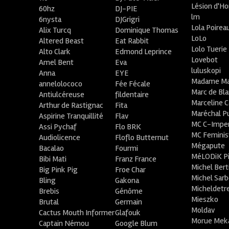
Lésion d'H
60hz
DJ-PIE
lm
6nysta
DJGrigri
Lola Poirea
Alix Turcq
Dominique Thomas
LoLo
Altered Beast
Eat Rabbit
Lolo Tuerie
Alto Clark
Edmond Leprince
Lovebot
Amel Bent
Eva
luluskopi
Anna
EYE
Madame Ma
annelolococo
Fée Fécale
Marc de Bl
Antiulcéreuse
fildentaire
Marceline C
Arthur de Rastignac
Fita
Maréchal P
Aspirine Tranquillité
Flav
MC C-Imper
Assi Pychaf
Flo BRK
MC Feminis
Audiolicence
Floflo Butternut
Mégapute
Bacalao
Fourmi
MéLODiK 
Bibi Mati
Franz France
Michel Bert
Big Pink Pig
Froe Char
Michel Sar
Bling
Gakona
Micheldetr
Brebis
Génôme
Mieszko
Brutal
Germain
Moldav
Cactus Mouth Informer
Glafouk
Morue Mek
Captain Némou
Google Blum