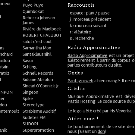
onneur
Puyo Puyo
Raccourcis
Quimbokat
espace : play / pause
u
Rebecca Johnson
j : morceau précédent
James
k : morceau suivant
Rivière du Maelbeek
r : aléatoire
ROBERT CHALUBOT
s : recherche
salut c'est cool
Radio Approximative
rs
Samantha Mox
anchard
Santaklausnihil
Radio Approximative
est un projet
aléatoirement à partir du corpus 
aillou
Sascii
par les contributeurs du site.
utain
Schling
Ondes
atriz
Schnell Records
t
Sidonie Absolon
Pantagruweb
a bien mangé. Il ne co
Sinead O'Connick Jr.
Crédits
PiNPON
Singeon
Musique Approximative est déve
ier
Spike
Pastis Hosting
. Le code source du 
bdou
Stereotype
Le
logo
a été créé par
Iris Veverka
.
entemoult
Strabisme Auditif
Sudètes FM
Aidez-nous !
SUDORI
Le fonctionnement de ce site dem
anik
Superpromotion
nous faisant un
don
!