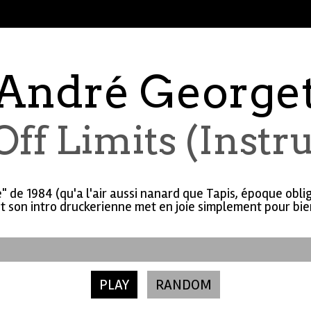
André George
Off Limits (Instr
e" de 1984 (qu'a l'air aussi nanard que Tapis, époque obli
 son intro druckerienne met en joie simplement pour bie
PLAY
RANDOM