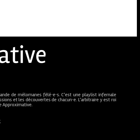
ative
bande de mélomanes fêlé⋅e⋅s. C’est une playlist infernale
sions et les découvertes de chacun⋅e. L’arbitraire y est roi
ue Approximative.
t