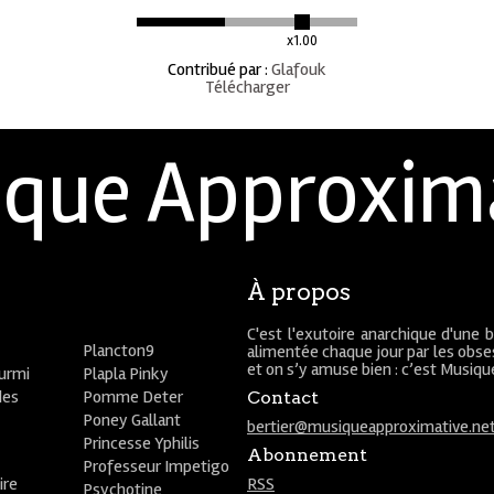
x1.00
Contribué par
:
Glafouk
Télécharger
que Approxim
À propos
C'est l'exutoire anarchique d'une 
Plancton9
alimentée chaque jour par les obses
et on s’y amuse bien : c’est Musiq
ourmi
Plapla Pinky
des
Pomme Deter
Contact
Poney Gallant
bertier@musiqueapproximative.ne
Princesse Yphilis
Abonnement
Professeur Impetigo
ire
RSS
Psychotine