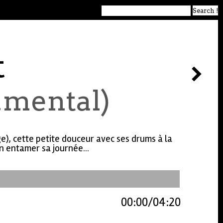
t
umental)
ge), cette petite douceur avec ses drums à la
n entamer sa journée...
00:00
04:20