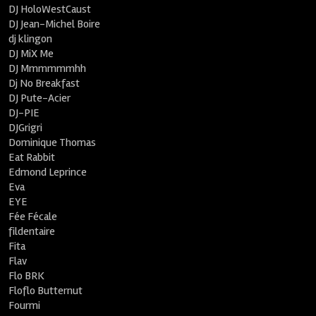
DJ HoloWestCaust
DJ Jean-Michel Boire
dj klingon
DJ MiX Me
DJ Mmmmmmhh
Dj No Breakfast
DJ Pute-Acier
DJ-PIE
DJGrigri
Dominique Thomas
Eat Rabbit
Edmond Leprince
Eva
EYE
Fée Fécale
fildentaire
Fita
Flav
Flo BRK
Floflo Butternut
Fourmi