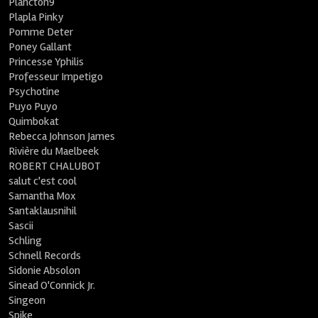
Plancton9
Plapla Pinky
Pomme Deter
Poney Gallant
Princesse Yphilis
Professeur Impetigo
Psychotine
Puyo Puyo
Quimbokat
Rebecca Johnson James
Rivière du Maelbeek
ROBERT CHALUBOT
salut c'est cool
Samantha Mox
Santaklausnihil
Sascii
Schling
Schnell Records
Sidonie Absolon
Sinead O'Connick Jr.
Singeon
Spike