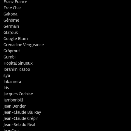
Franz France
Froe Char
Gakona
Génôme
Germain
Glafouk
Google Blum
Grenadine Vengeance
Grôprout
Gumbi
Hopital Sinueux
Ibrahim Kazoo
ilya
Inkamera
Iris
Jacques Cochise
Jambonbill
Jean Bender
Jean-Claude Blu Ray
Jean-Claude Crépir
Jean-Seb du Réal
JeanCroc