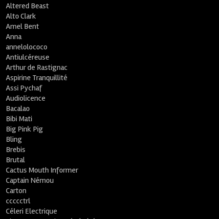
Altered Beast
Alto Clark
Amel Bent
Anna
annelolococo
Antiulcéreuse
Arthur de Rastignac
Aspirine Tranquillité
Assi Pychaf
Audiolicence
Bacalao
Bibi Mati
Big Pink Pig
Bling
Brebis
Brutal
Cactus Mouth Informer
Captain Némou
Carton
ccccctrl
Céleri Electrique