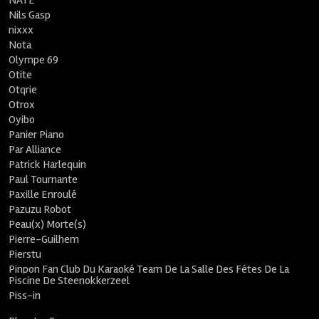
NATE
Nils Gasp
nixxx
Nota
Olympe 69
Otite
Otqrie
Otrox
Oyibo
Panier Piano
Par Alliance
Patrick Harlequin
Paul Tournante
Paxille Enroulé
Pazuzu Robot
Peau(x) Morte(s)
Pierre-Guilhem
Pierstu
Pinpon Fan Club Du Karaoké Team De La Salle Des Fêtes De La
Piscine De Steenokkerzeel
Piss-in