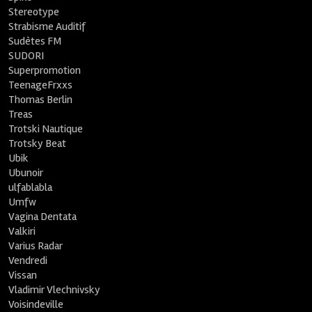
Stereotype
Strabisme Auditif
Sudètes FM
SUDORI
Superpromotion
TeenageFrxxs
Thomas Berlin
Treas
Trotski Nautique
Trotsky Beat
Ubik
Ubunoir
ulfablabla
Umfw
Vagina Dentata
Valkiri
Varius Radar
Vendredi
Vissan
Vladimir Vlechnivsky
Voisindeville