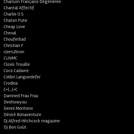
Chanson Française Dégénérée
Chantal Affectif
Charlie O.S
Chaton Pute
Cheap Love
Cheval
Chouferbad
Christian F
clem2bron
CLNMC
Clovis Trouille
Coco Cadavre
Colibri Languedefer
Crodina
C•)_(•C
Damned Frau Frau
Deehowyou
Denni Montono
Désiré Bonaventure
Dj Alfred Hitchcock magazine
DJ Bon Goût