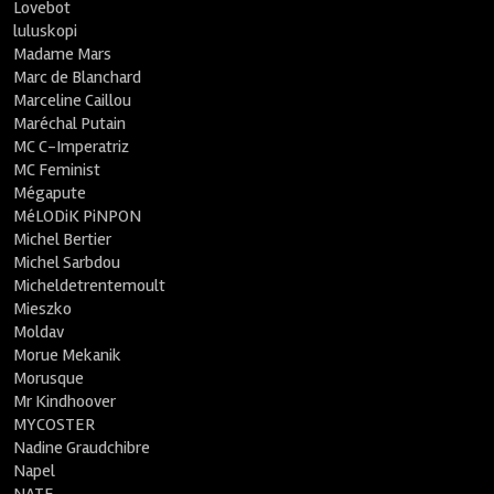
Lovebot
luluskopi
Madame Mars
Marc de Blanchard
Marceline Caillou
Maréchal Putain
MC C-Imperatriz
MC Feminist
Mégapute
MéLODiK PiNPON
Michel Bertier
Michel Sarbdou
Micheldetrentemoult
Mieszko
Moldav
Morue Mekanik
Morusque
Mr Kindhoover
MYCOSTER
Nadine Graudchibre
Napel