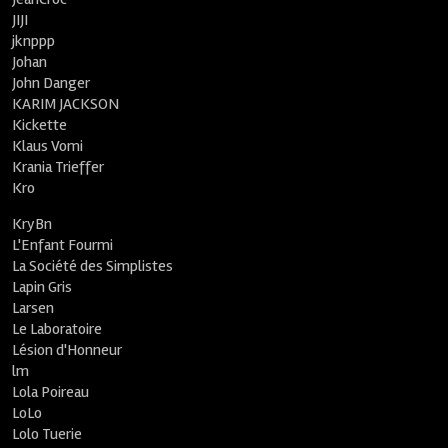
JIJI
jknppp
Johan
John Danger
KARIM JACKSON
Kickette
Klaus Vomi
Krania Trieffer
Kro
KryBn
L'Enfant Fourmi
La Société des Simplistes
Lapin Gris
Larsen
Le Laboratoire
Lésion d'Honneur
lm
Lola Poireau
LoLo
Lolo Tuerie