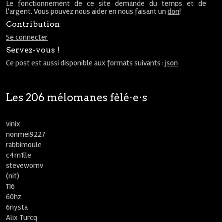
Le fonctionnement de ce site demande du temps et de
l'argent. Vous pouvez nous aider en nous faisant un
don
!
Contribution
Se connecter
Servez-vous !
Ce post est aussi disponible aux formats suivants :
json
Les 206 mélomanes fêlé⋅e⋅s
vinix
nonmei9227
rabbimoule
c4m1lle
stevewornv
(nit)
116
60hz
6nysta
Alix Turcq