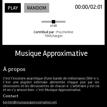
00:00
02:01
PLAY
RANDOM
x1.00
Contribué par
:
Psychotine
Télécharger
Musique Approximative
À propos
C'est l'exutoire anarchique d'une bande de mélomanes fêlé⋅e⋅s.
C’est une playlist infernale alimentée chaque jour par les
obsessions et les découvertes de chacun⋅e. L’arbitraire y est roi
et on s’y amuse bien : c’est Musique Approximative.
Contact
bertier@musiqueapproximative.net