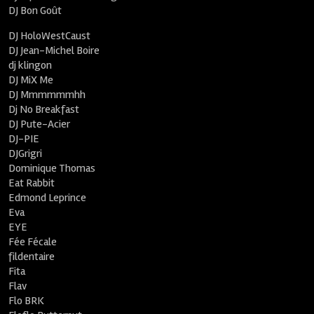
DJ Bon Goût
DJ HoloWestCaust
DJ Jean-Michel Boire
dj klingon
DJ MiX Me
DJ Mmmmmmhh
Dj No Breakfast
DJ Pute-Acier
DJ-PIE
DJGrigri
Dominique Thomas
Eat Rabbit
Edmond Leprince
Eva
EYE
Fée Fécale
fildentaire
Fita
Flav
Flo BRK