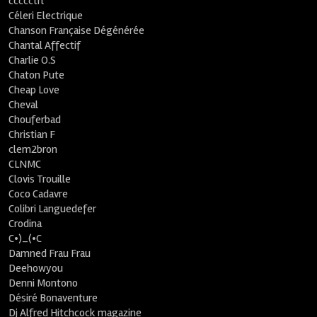
ccccctrl
Céleri Electrique
Chanson Française Dégénérée
Chantal Affectif
Charlie O.S
Chaton Pute
Cheap Love
Cheval
Chouferbad
Christian F
clem2bron
CLNMC
Clovis Trouille
Coco Cadavre
Colibri Languedefer
Crodina
C•)_(•C
Damned Frau Frau
Deehowyou
Denni Montono
Désiré Bonaventure
Dj Alfred Hitchcock magazine