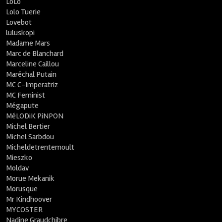
LoLo
Lolo Tuerie
Lovebot
luluskopi
Madame Mars
Marc de Blanchard
Marceline Caillou
Maréchal Putain
MC C-Imperatriz
MC Feminist
Mégapute
MéLODiK PiNPON
Michel Bertier
Michel Sarbdou
Micheldetrentemoult
Mieszko
Moldav
Morue Mekanik
Morusque
Mr Kindhoover
MYCOSTER
Nadine Graudchibre