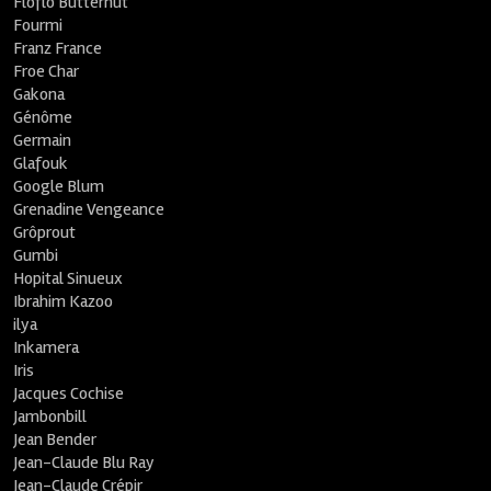
Floflo Butternut
Fourmi
Franz France
Froe Char
Gakona
Génôme
Germain
Glafouk
Google Blum
Grenadine Vengeance
Grôprout
Gumbi
Hopital Sinueux
Ibrahim Kazoo
ilya
Inkamera
Iris
Jacques Cochise
Jambonbill
Jean Bender
Jean-Claude Blu Ray
Jean-Claude Crépir