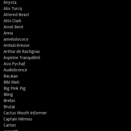
6nysta
Alix Turcq
Altered Beast
Alto Clark
Amel Bent
Anna
annelolococo
Antiulcéreuse
Arthur de Rastignac
Aspirine Tranquillité
Assi Pychaf
Audiolicence
Bacalao
Bibi Mati
Big Pink Pig
Bling
Brebis
Brutal
Cactus Mouth Informer
Captain Némou
Carton