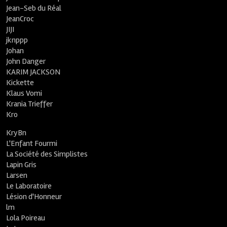
Jean-Seb du Réal
JeanCroc
JIJI
jknppp
Johan
John Danger
KARIM JACKSON
Kickette
Klaus Vomi
Krania Trieffer
Kro
KryBn
L'Enfant Fourmi
La Société des Simplistes
Lapin Gris
Larsen
Le Laboratoire
Lésion d'Honneur
lm
Lola Poireau