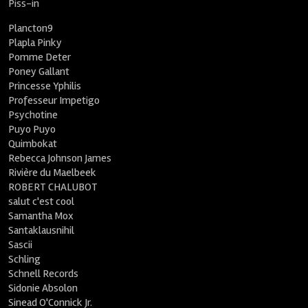
Piss-in
Plancton9
Plapla Pinky
Pomme Deter
Poney Gallant
Princesse Yphilis
Professeur Impetigo
Psychotine
Puyo Puyo
Quimbokat
Rebecca Johnson James
Rivière du Maelbeek
ROBERT CHALUBOT
salut c'est cool
Samantha Mox
Santaklausnihil
Sascii
Schling
Schnell Records
Sidonie Absolon
Sinead O'Connick Jr.