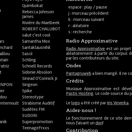
Quimbokat
espace : play / pause
u
Rebecca Johnson
j : morceau précédent
James
k : morceau suivant
Rivière du Maelbeek
r : aléatoire
ROBERT CHALUBOT
s : recherche
salut c'est cool
Radio Approximative
rs
Samantha Mox
anchard
Santaklausnihil
Radio Approximative
est un projet
aléatoirement à partir du corpus 
aillou
Sascii
par les contributeurs du site.
utain
Schling
Ondes
atriz
Schnell Records
t
Sidonie Absolon
Pantagruweb
a bien mangé. Il ne co
Sinead O'Connick Jr.
Crédits
PiNPON
Singeon
Musique Approximative est déve
ier
Spike
Pastis Hosting
. Le code source du 
bdou
Stereotype
Le
logo
a été créé par
Iris Veverka
.
entemoult
Strabisme Auditif
Sudètes FM
Aidez-nous !
SUDORI
Le fonctionnement de ce site dem
anik
Superpromotion
nous faisant un
don
!
TeenageFrxxs
Contribution