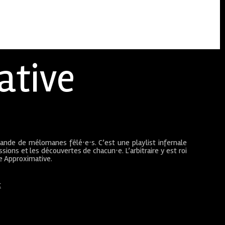
ative
bande de mélomanes fêlé⋅e⋅s. C’est une playlist infernale
sions et les découvertes de chacun⋅e. L’arbitraire y est roi
ue Approximative.
t