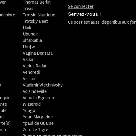
ver
Thomas Berlin
Se connecter
R
Treas
Servez-vous !
udchibre
Trotski Nautique
Trotsky Beat
Ce post est aussi disponible aux fo
Ubik
Ubunoir
ulfablabla
Umfw
Vagina Dentata
Valkiri
Varius Radar
Vendredi
Vissan
o
Vladimir Vlechnivsky
e
Voisindeville
lequin
Volodia Egnarom
ante
Wizæroid
oulé
Yougo
ot
Youri Margarine
rte(s)
Ypaul de Quarse
lhem
Zéro Le Tigre