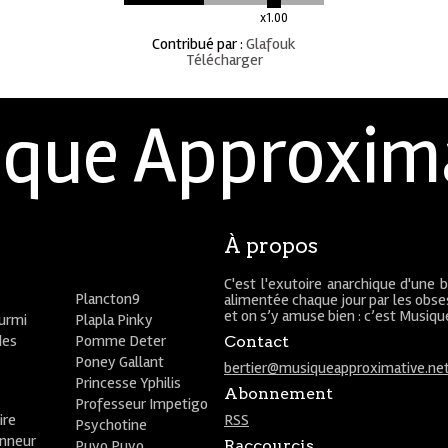
x1.00
Contribué par
:
Glafouk
Télécharger
que Approxim
À propos
C'est l'exutoire anarchique d'une 
Plancton9
alimentée chaque jour par les obses
et on s’y amuse bien : c’est Musiq
ourmi
Plapla Pinky
des
Pomme Deter
Contact
Poney Gallant
bertier@musiqueapproximative.ne
Princesse Yphilis
Abonnement
Professeur Impetigo
ire
RSS
Psychotine
onneur
Puyo Puyo
Raccourcis