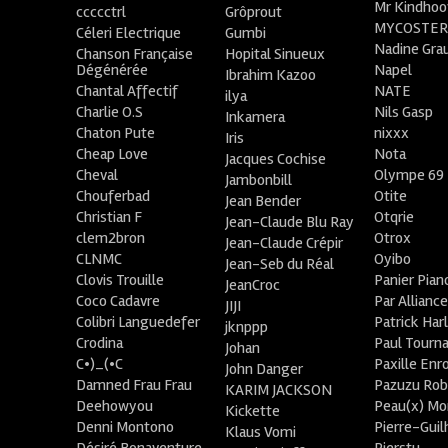
Mr Kindhoo
ccccctrl
Grôprout
MYCOSTE
Céleri Electrique
Gumbi
Nadine Gra
Chanson Française
Hopital Sinueux
Dégénérée
Napel
Ibrahim Kazoo
Chantal Affectif
NATE
ilya
Charlie O.S
Nils Gasp
Inkamera
Chaton Pute
nixxx
Iris
Cheap Love
Nota
Jacques Cochise
Cheval
Olympe 69
Jambonbill
Chouferbad
Otite
Jean Bender
Christian F
Otqrie
Jean-Claude Blu Ray
clem2bron
Otrox
Jean-Claude Crépir
CLNMC
Oyibo
Jean-Seb du Réal
Clovis Trouille
Panier Pian
JeanCroc
Coco Cadavre
Par Allianc
JIJI
Colibri Languedefer
Patrick Har
jknppp
Crodina
Paul Tourn
Johan
C•)_(•C
Paxille Enr
John Danger
Damned Frau Frau
Pazuzu Rob
KARIM JACKSON
Deehowyou
Peau(x) Mo
Kickette
Denni Montono
Pierre-Gui
Klaus Vomi