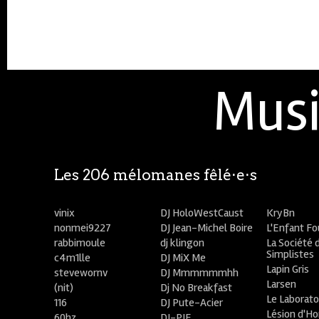
Musi
Les 206 mélomanes fêlé⋅e⋅s
vinix
DJ HoloWestCaust
KryBn
nonmei9227
DJ Jean-Michel Boire
L'Enfant F
rabbimoule
dj klingon
La Société 
Simplistes
c4m1lle
DJ MiX Me
Lapin Gris
stevewornv
DJ Mmmmmmhh
Larsen
(nit)
Dj No Breakfast
Le Laborato
116
DJ Pute-Acier
Lésion d'H
60hz
DJ-PIE