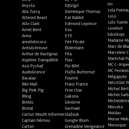
lm
6nysta
DJGrigri
Lola Poirea
Alix Turcq
Dominique Thomas
LoLo
Altered Beast
Eat Rabbit
Lolo Tuerie
Alto Clark
Edmond Leprince
Lovebot
Amel Bent
Eva
luluskopi
Anna
EYE
Madame Ma
annelolococo
Fée Fécale
Marc de Bl
Antiulcéreuse
fildentaire
Marceline C
Arthur de Rastignac
Fita
Maréchal P
Aspirine Tranquillité
Flav
MC C-Imper
Assi Pychaf
Flo BRK
MC Feminis
Audiolicence
Floflo Butternut
Mégapute
Bacalao
Fourmi
MéLODiK 
Bibi Mati
Franz France
Michel Bert
Big Pink Pig
Froe Char
Michel Sar
Bling
Gakona
Micheldetr
Brebis
Génôme
Mieszko
Brutal
Germain
Moldav
Cactus Mouth Informer
Glafouk
Morue Mek
Captain Némou
Google Blum
Morusque
Carton
Grenadine Vengeance