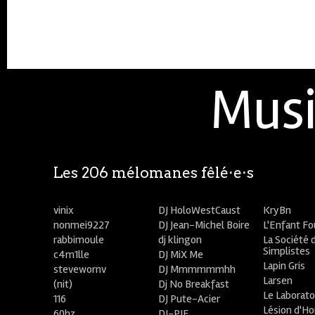
Musi
Les 206 mélomanes fêlé⋅e⋅s
vinix
DJ HoloWestCaust
KryBn
nonmei9227
DJ Jean-Michel Boire
L'Enfant F
rabbimoule
dj klingon
La Société 
Simplistes
c4m1lle
DJ MiX Me
Lapin Gris
stevewornv
DJ Mmmmmmhh
Larsen
(nit)
Dj No Breakfast
Le Laborato
116
DJ Pute-Acier
Lésion d'H
60hz
DJ-PIE