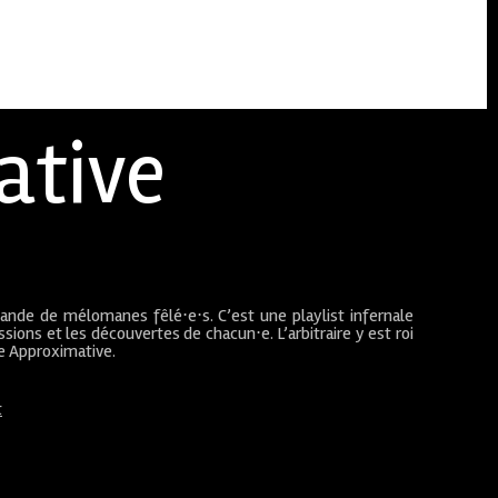
ative
bande de mélomanes fêlé⋅e⋅s. C’est une playlist infernale
sions et les découvertes de chacun⋅e. L’arbitraire y est roi
ue Approximative.
t