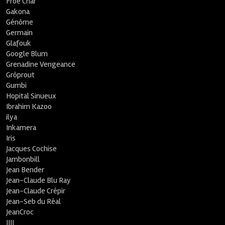
Froe Char
Gakona
Génôme
Germain
Glafouk
Google Blum
Grenadine Vengeance
Grôprout
Gumbi
Hopital Sinueux
Ibrahim Kazoo
ilya
Inkamera
Iris
Jacques Cochise
Jambonbill
Jean Bender
Jean-Claude Blu Ray
Jean-Claude Crépir
Jean-Seb du Réal
JeanCroc
JIJI