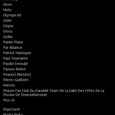
nixxx
Nota
Olympe 69
Otite
Otqrie
Otrox
Oyibo
Panier Piano
Par Alliance
Patrick Harlequin
Paul Tournante
Paxille Enroulé
Pazuzu Robot
Peau(x) Morte(s)
Pierre-Guilhem
Pierstu
Pinpon Fan Club Du Karaoké Team De La Salle Des Fêtes De La
Piscine De Steenokkerzeel
Piss-in
Plancton9
Plapla Pinky