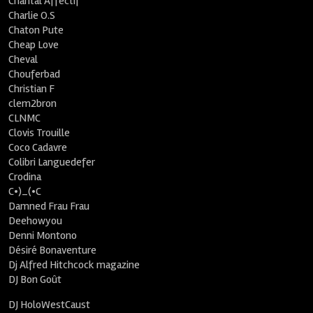
Chantal Affectif
Charlie O.S
Chaton Pute
Cheap Love
Cheval
Chouferbad
Christian F
clem2bron
CLNMC
Clovis Trouille
Coco Cadavre
Colibri Languedefer
Crodina
C•)_(•C
Damned Frau Frau
Deehowyou
Denni Montono
Désiré Bonaventure
Dj Alfred Hitchcock magazine
DJ Bon Goût
DJ HoloWestCaust