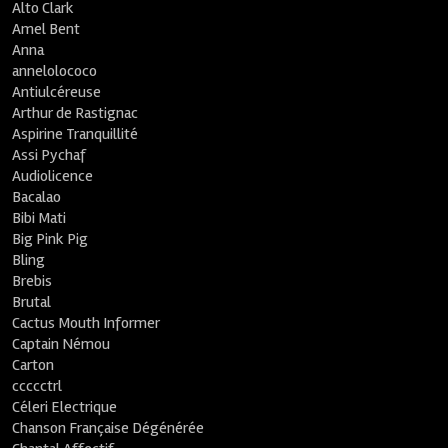
Alto Clark
Amel Bent
Anna
annelolococo
Antiulcéreuse
Arthur de Rastignac
Aspirine Tranquillité
Assi Pychaf
Audiolicence
Bacalao
Bibi Mati
Big Pink Pig
Bling
Brebis
Brutal
Cactus Mouth Informer
Captain Némou
Carton
ccccctrl
Céleri Electrique
Chanson Française Dégénérée