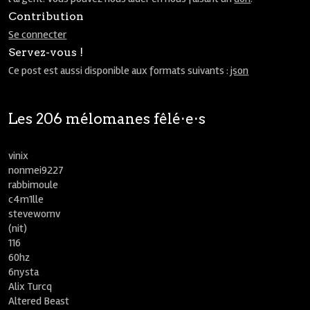
Contribution
Se connecter
Servez-vous !
Ce post est aussi disponible aux formats suivants :
json
Les 206 mélomanes fêlé⋅e⋅s
vinix
nonmei9227
rabbimoule
c4m1lle
stevewornv
(nit)
116
60hz
6nysta
Alix Turcq
Altered Beast