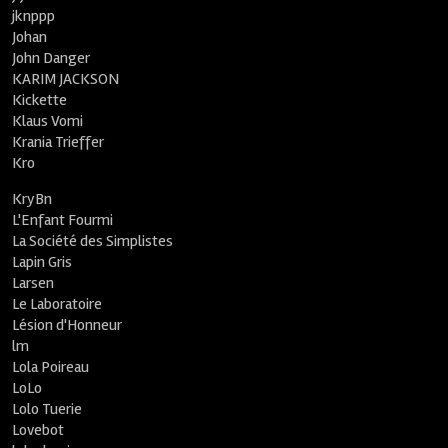
jknppp
Johan
John Danger
KARIM JACKSON
Kickette
Klaus Vomi
Krania Trieffer
Kro
KryBn
L'Enfant Fourmi
La Société des Simplistes
Lapin Gris
Larsen
Le Laboratoire
Lésion d'Honneur
lm
Lola Poireau
LoLo
Lolo Tuerie
Lovebot