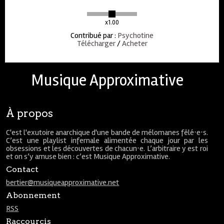
x1.00
Contribué par
:
Psychotine
Télécharger
/
Acheter
Musique Approximative
À propos
C'est l'exutoire anarchique d'une bande de mélomanes fêlé⋅e⋅s.
C’est une playlist infernale alimentée chaque jour par les
obsessions et les découvertes de chacun⋅e. L’arbitraire y est roi
et on s’y amuse bien : c’est Musique Approximative.
Contact
bertier@musiqueapproximative.net
Abonnement
RSS
Raccourcis