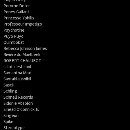
Pomme Deter
Poney Gallant
Princesse Yphilis
Professeur Impetigo
Psychotine
Puyo Puyo
Quimbokat
Rebecca Johnson James
Rivière du Maelbeek
ROBERT CHALUBOT
salut c'est cool
Samantha Mox
Santaklausnihil
Sascii
Schling
Schnell Records
Sidonie Absolon
Sinead O'Connick Jr.
Singeon
Spike
Stereotype