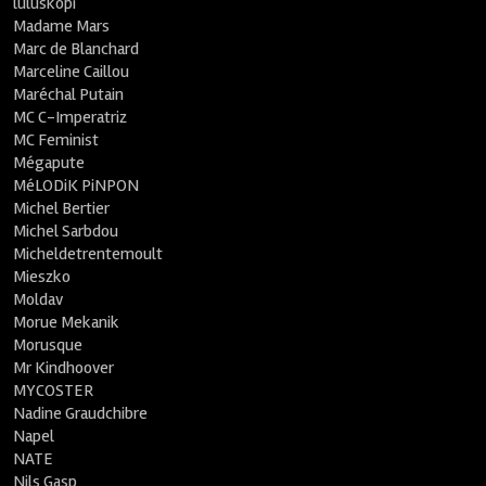
luluskopi
Madame Mars
Marc de Blanchard
Marceline Caillou
Maréchal Putain
MC C-Imperatriz
MC Feminist
Mégapute
MéLODiK PiNPON
Michel Bertier
Michel Sarbdou
Micheldetrentemoult
Mieszko
Moldav
Morue Mekanik
Morusque
Mr Kindhoover
MYCOSTER
Nadine Graudchibre
Napel
NATE
Nils Gasp