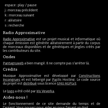
espace : play / pause
j : morceau précédent
k : morceau suivant
r : aléatoire
s : recherche
Radio Approximative
Radio Approximative
est un projet musical et informatique où
chaque émission est générée aléatoirement à partir du corpus
de morceaux disponibles et de génériques et jingles créés par
les contributeurs du site.
Ondes
Pantagruweb
a bien mangé. Il ne compte pas s'arrêter là.
Crédits
Musique Approximative est développé par
Constructions
Incongrues
et est hébergé par
Pastis Hosting
. Le code source
du projet est
distribué
sous licence
GNU AGPLv3
.
Le
logo
a été créé par
Iris Veverka
.
Aidez-nous !
Le fonctionnement de ce site demande du temps et de
l'argent. Vous pouvez nous aider en nous faisant un
don
!