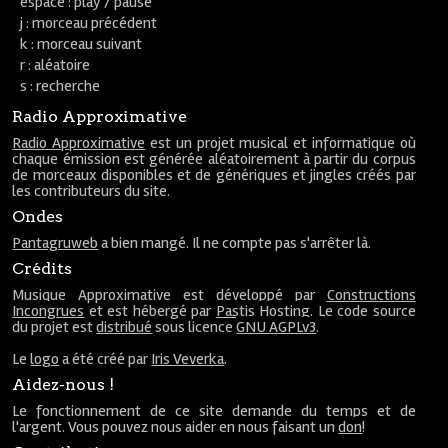
espace : play / pause
j : morceau précédent
k : morceau suivant
r : aléatoire
s : recherche
Radio Approximative
Radio Approximative
est un projet musical et informatique où
chaque émission est générée aléatoirement à partir du corpus
de morceaux disponibles et de génériques et jingles créés par
les contributeurs du site.
Ondes
Pantagruweb
a bien mangé. Il ne compte pas s'arrêter là.
Crédits
Musique Approximative est développé par
Constructions
Incongrues
et est hébergé par
Pastis Hosting
. Le code source
du projet est
distribué
sous licence
GNU AGPLv3
.
Le
logo
a été créé par
Iris Veverka
.
Aidez-nous !
Le fonctionnement de ce site demande du temps et de
l'argent. Vous pouvez nous aider en nous faisant un
don
!