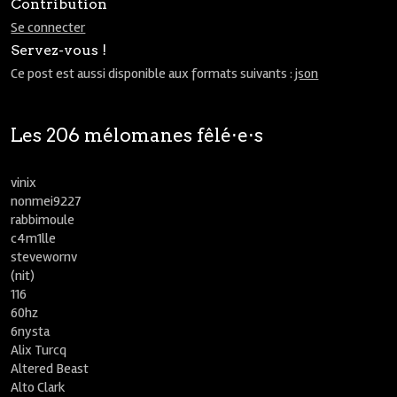
Contribution
Se connecter
Servez-vous !
Ce post est aussi disponible aux formats suivants :
json
Les 206 mélomanes fêlé⋅e⋅s
vinix
nonmei9227
rabbimoule
c4m1lle
stevewornv
(nit)
116
60hz
6nysta
Alix Turcq
Altered Beast
Alto Clark