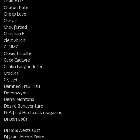
Charlie O.S
Chaton Pute
Cheap Love
Cheval
Chouferbad
Christian F
clem2bron
CLNMC
Clovis Trouille
Coco Cadavre
Colibri Languedefer
Crodina
C•)_(•C
Damned Frau Frau
Deehowyou
Denni Montono
Désiré Bonaventure
Dj Alfred Hitchcock magazine
DJ Bon Goût
DJ HoloWestCaust
DJ Jean-Michel Boire