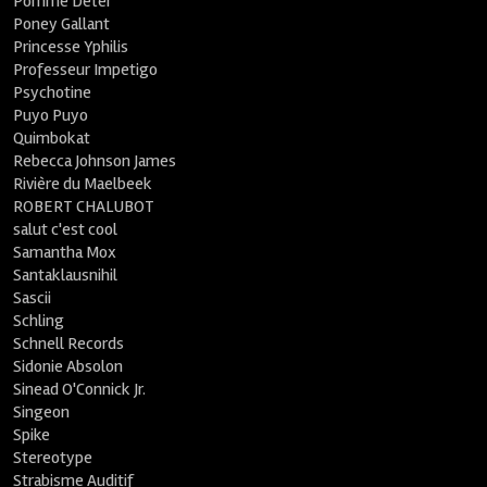
Pomme Deter
Poney Gallant
Princesse Yphilis
Professeur Impetigo
Psychotine
Puyo Puyo
Quimbokat
Rebecca Johnson James
Rivière du Maelbeek
ROBERT CHALUBOT
salut c'est cool
Samantha Mox
Santaklausnihil
Sascii
Schling
Schnell Records
Sidonie Absolon
Sinead O'Connick Jr.
Singeon
Spike
Stereotype
Strabisme Auditif