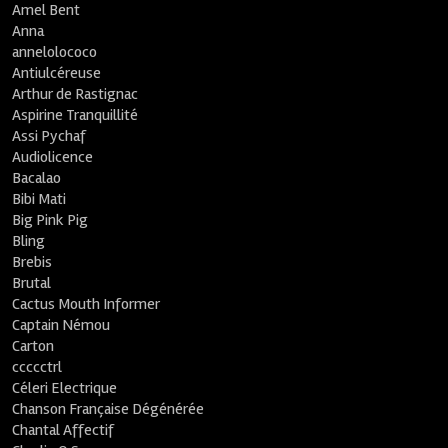
Amel Bent
Anna
annelolococo
Antiulcéreuse
Arthur de Rastignac
Aspirine Tranquillité
Assi Pychaf
Audiolicence
Bacalao
Bibi Mati
Big Pink Pig
Bling
Brebis
Brutal
Cactus Mouth Informer
Captain Némou
Carton
ccccctrl
Céleri Electrique
Chanson Française Dégénérée
Chantal Affectif