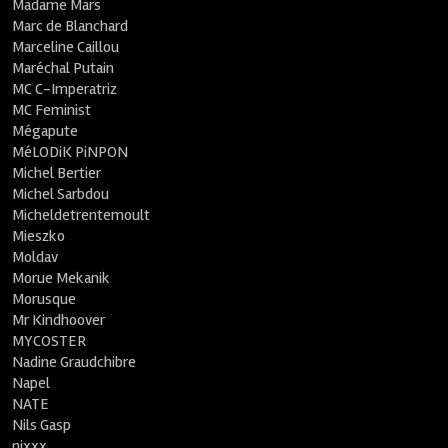
Madame Mars
Marc de Blanchard
Marceline Caillou
Maréchal Putain
MC C-Imperatriz
MC Feminist
Mégapute
MéLODiK PiNPON
Michel Bertier
Michel Sarbdou
Micheldetrentemoult
Mieszko
Moldav
Morue Mekanik
Morusque
Mr Kindhoover
MYCOSTER
Nadine Graudchibre
Napel
NATE
Nils Gasp
nixxx