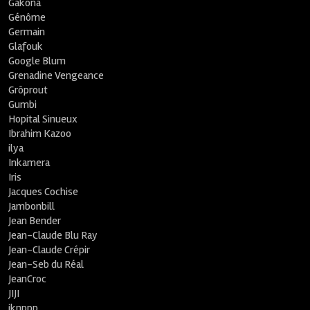
Gakona
Génôme
Germain
Glafouk
Google Blum
Grenadine Vengeance
Grôprout
Gumbi
Hopital Sinueux
Ibrahim Kazoo
ilya
Inkamera
Iris
Jacques Cochise
Jambonbill
Jean Bender
Jean-Claude Blu Ray
Jean-Claude Crépir
Jean-Seb du Réal
JeanCroc
JIJI
jknppp