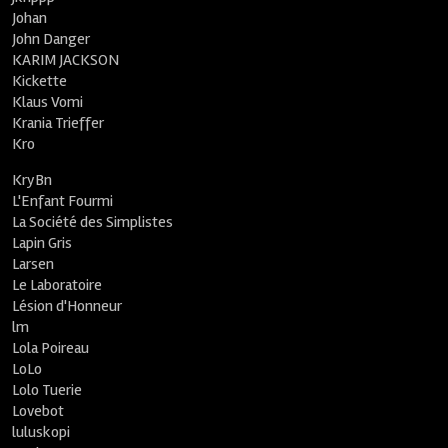
Johan
John Danger
KARIM JACKSON
Kickette
Klaus Vomi
Krania Trieffer
Kro
KryBn
L'Enfant Fourmi
La Société des Simplistes
Lapin Gris
Larsen
Le Laboratoire
Lésion d'Honneur
lm
Lola Poireau
LoLo
Lolo Tuerie
Lovebot
luluskopi