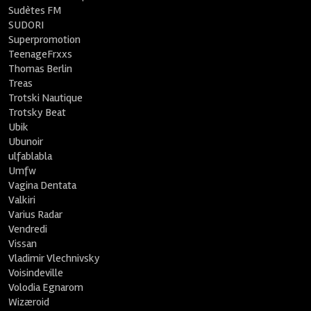
Sudètes FM
SUDORI
Superpromotion
TeenageFrxxs
Thomas Berlin
Treas
Trotski Nautique
Trotsky Beat
Ubik
Ubunoir
ulfablabla
Umfw
Vagina Dentata
Valkiri
Varius Radar
Vendredi
Vissan
Vladimir Vlechnivsky
Voisindeville
Volodia Egnarom
Wizæroid