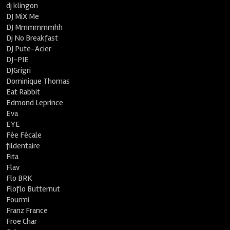
dj klingon
DJ MiX Me
DJ Mmmmmmhh
Dj No Breakfast
DJ Pute-Acier
DJ-PIE
DJGrigri
Dominique Thomas
Eat Rabbit
Edmond Leprince
Eva
EYE
Fée Fécale
fildentaire
Fita
Flav
Flo BRK
Floflo Butternut
Fourmi
Franz France
Froe Char