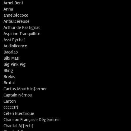
Amel Bent
Anna
annelolococo
Antiulcéreuse
Arthur de Rastignac
Aspirine Tranquillité
Assi Pychaf
Audiolicence
Bacalao
Bibi Mati
Big Pink Pig
Bling
Brebis
Brutal
Cactus Mouth Informer
Captain Némou
Carton
ccccctrl
Céleri Electrique
Chanson Française Dégénérée
Chantal Affectif