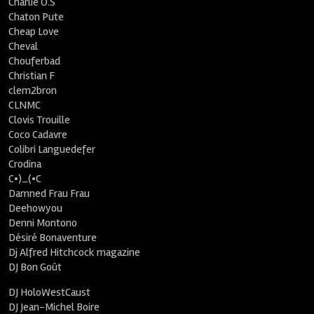
Charlie O.S
Chaton Pute
Cheap Love
Cheval
Chouferbad
Christian F
clem2bron
CLNMC
Clovis Trouille
Coco Cadavre
Colibri Languedefer
Crodina
C•)_(•C
Damned Frau Frau
Deehowyou
Denni Montono
Désiré Bonaventure
Dj Alfred Hitchcock magazine
DJ Bon Goût
DJ HoloWestCaust
DJ Jean-Michel Boire