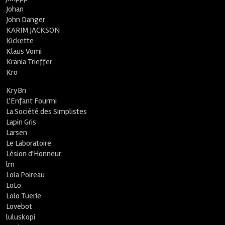
Johan
John Danger
KARIM JACKSON
Kickette
Klaus Vomi
Krania Trieffer
Kro
KryBn
L'Enfant Fourmi
La Société des Simplistes
Lapin Gris
Larsen
Le Laboratoire
Lésion d'Honneur
lm
Lola Poireau
LoLo
Lolo Tuerie
Lovebot
luluskopi