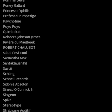
Pomme Deter
Poney Gallant
Princesse Yphilis
Professeur Impetigo
Psychotine
Puyo Puyo
Quimbokat
Rebecca Johnson James
Rivière du Maelbeek
ROBERT CHALUBOT
salut c'est cool
Samantha Mox
Santaklausnihil
Sascii
Schling
Schnell Records
Sidonie Absolon
Sinead O'Connick Jr.
Singeon
Spike
Stereotype
Strabisme Auditif