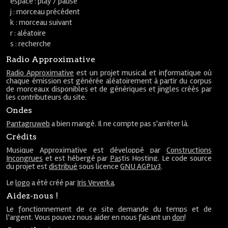
espace : play / pause
j : morceau précédent
k : morceau suivant
r : aléatoire
s : recherche
Radio Approximative
Radio Approximative
est un projet musical et informatique où
chaque émission est générée aléatoirement à partir du corpus
de morceaux disponibles et de génériques et jingles créés par
les contributeurs du site.
Ondes
Pantagruweb
a bien mangé. Il ne compte pas s'arrêter là.
Crédits
Musique Approximative est développé par
Constructions
Incongrues
et est hébergé par
Pastis Hosting
. Le code source
du projet est
distribué
sous licence
GNU AGPLv3
.
Le
logo
a été créé par
Iris Veverka
.
Aidez-nous !
Le fonctionnement de ce site demande du temps et de
l'argent. Vous pouvez nous aider en nous faisant un
don
!