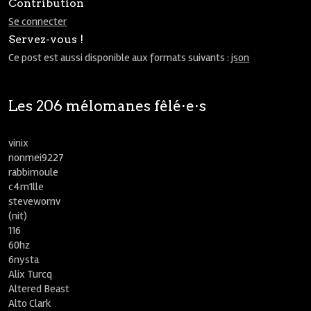
Contribution
Se connecter
Servez-vous !
Ce post est aussi disponible aux formats suivants :
json
Les 206 mélomanes fêlé⋅e⋅s
vinix
nonmei9227
rabbimoule
c4m1lle
stevewornv
(nit)
116
60hz
6nysta
Alix Turcq
Altered Beast
Alto Clark