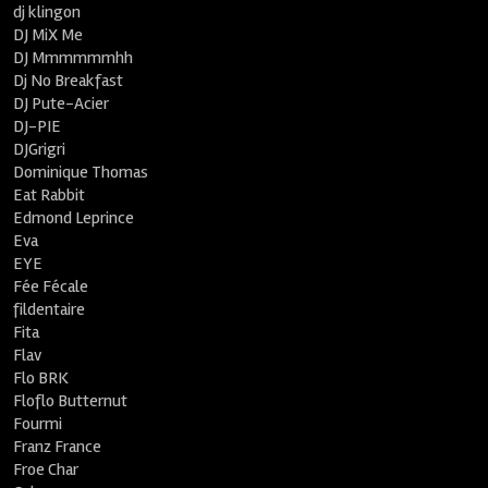
dj klingon
DJ MiX Me
DJ Mmmmmmhh
Dj No Breakfast
DJ Pute-Acier
DJ-PIE
DJGrigri
Dominique Thomas
Eat Rabbit
Edmond Leprince
Eva
EYE
Fée Fécale
fildentaire
Fita
Flav
Flo BRK
Floflo Butternut
Fourmi
Franz France
Froe Char