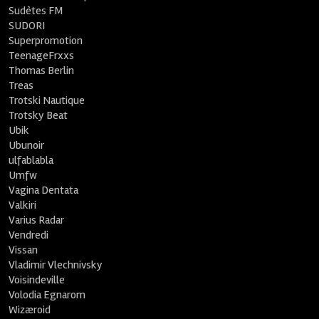
Sudètes FM
SUDORI
Superpromotion
TeenageFrxxs
Thomas Berlin
Treas
Trotski Nautique
Trotsky Beat
Ubik
Ubunoir
ulfablabla
Umfw
Vagina Dentata
Valkiri
Varius Radar
Vendredi
Vissan
Vladimir Vlechnivsky
Voisindeville
Volodia Egnarom
Wizæroid