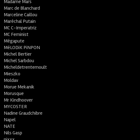
Madame Mars
Marc de Blanchard
Marceline Caillou
Maréchal Putain
MC C-Imperatriz
MC Feminist
Mégapute
MéLODiK PiNPON
Michel Bertier
Michel Sarbdou
Micheldetrentemoult
Mieszko
Moldav
Morue Mekanik
Morusque
Mr Kindhoover
MYCOSTER
Nadine Graudchibre
Napel
NATE
Nils Gasp
nixxx