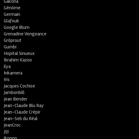
Gakona
Génôme
Germain
Glafouk
Google Blum
Grenadine Vengeance
Grôprout
Gumbi
Hopital Sinueux
Ibrahim Kazoo
ilya
Inkamera
Iris
Jacques Cochise
Jambonbill
Jean Bender
Jean-Claude Blu Ray
Jean-Claude Crépir
Jean-Seb du Réal
JeanCroc
JIJI
jknppp