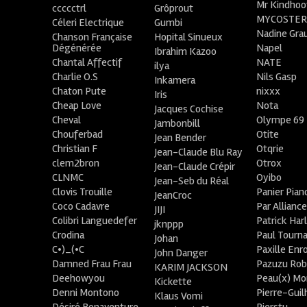
Mr Kindhoo
ccccctrl
Grôprout
MYCOSTE
Céleri Electrique
Gumbi
Nadine Gra
Chanson Française
Hopital Sinueux
Dégénérée
Napel
Ibrahim Kazoo
Chantal Affectif
NATE
ilya
Charlie O.S
Nils Gasp
Inkamera
Chaton Pute
nixxx
Iris
Cheap Love
Nota
Jacques Cochise
Cheval
Olympe 69
Jambonbill
Chouferbad
Otite
Jean Bender
Christian F
Otqrie
Jean-Claude Blu Ray
clem2bron
Otrox
Jean-Claude Crépir
CLNMC
Oyibo
Jean-Seb du Réal
Clovis Trouille
Panier Pian
JeanCroc
Coco Cadavre
Par Allianc
JIJI
Colibri Languedefer
Patrick Har
jknppp
Crodina
Paul Tourn
Johan
C•)_(•C
Paxille Enr
John Danger
Damned Frau Frau
Pazuzu Rob
KARIM JACKSON
Deehowyou
Peau(x) Mo
Kickette
Denni Montono
Pierre-Gui
Klaus Vomi