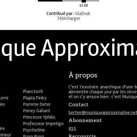
x1.00
Contribué par
:
Glafouk
Télécharger
que Approxim
À propos
C'est l'exutoire anarchique d'une 
Plancton9
alimentée chaque jour par les obses
et on s’y amuse bien : c’est Musiq
ourmi
Plapla Pinky
des
Pomme Deter
Contact
Poney Gallant
bertier@musiqueapproximative.ne
Princesse Yphilis
Abonnement
Professeur Impetigo
ire
RSS
Psychotine
onneur
Puyo Puyo
Raccourcis