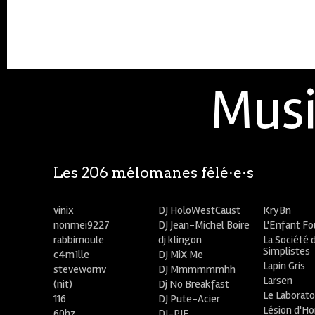
Musi
Les 206 mélomanes fêlé⋅e⋅s
vinix
DJ HoloWestCaust
KryBn
nonmei9227
DJ Jean-Michel Boire
L'Enfant F
rabbimoule
dj klingon
La Société 
Simplistes
c4m1lle
DJ MiX Me
Lapin Gris
stevewornv
DJ Mmmmmmhh
Larsen
(nit)
Dj No Breakfast
Le Laborato
116
DJ Pute-Acier
Lésion d'H
60hz
DJ-PIE