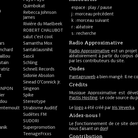
Quimbokat
espace : play / pause
u
Rebecca Johnson
j : morceau précédent
James
k : morceau suivant
Rivière du Maelbeek
r : aléatoire
ROBERT CHALUBOT
s : recherche
salut c'est cool
Radio Approximative
rs
Samantha Mox
anchard
Santaklausnihil
Radio Approximative
est un projet
aléatoirement à partir du corpus 
aillou
Sascii
par les contributeurs du site.
utain
Schling
Ondes
atriz
Schnell Records
t
Sidonie Absolon
Pantagruweb
a bien mangé. Il ne co
Sinead O'Connick Jr.
Crédits
PiNPON
Singeon
Musique Approximative est déve
ier
Spike
Pastis Hosting
. Le code source du 
bdou
Stereotype
Le
logo
a été créé par
Iris Veverka
.
entemoult
Strabisme Auditif
Sudètes FM
Aidez-nous !
SUDORI
Le fonctionnement de ce site dem
anik
Superpromotion
nous faisant un
don
!
TeenageFrxxs
Contribution