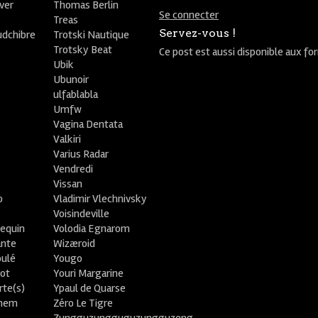
ver
Thomas Berlin
Se connecter
R
Treas
Servez-vous !
udchibre
Trotski Nautique
Trotsky Beat
Ce post est aussi disponible aux fo
Ubik
Ubunoir
ulfablabla
Umfw
Vagina Dentata
Valkiri
Varius Radar
Vendredi
Vissan
o
Vladimir Vlechnivsky
e
Voisindeville
lequin
Volodia Egnarom
ante
Wizæroid
oulé
Yougo
ot
Youri Margarine
rte(s)
Ypaul de Quarse
lhem
Zéro Le Tigre