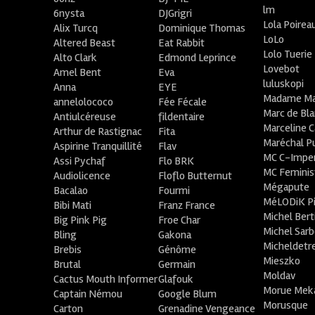
lm
6nysta
DJGrigri
Lola Poirea
Alix Turcq
Dominique Thomas
LoLo
Altered Beast
Eat Rabbit
Lolo Tuerie
Alto Clark
Edmond Leprince
Lovebot
Amel Bent
Eva
luluskopi
Anna
EYE
Madame Ma
annelolococo
Fée Fécale
Marc de Bl
Antiulcéreuse
fildentaire
Marceline C
Arthur de Rastignac
Fita
Maréchal P
Aspirine Tranquillité
Flav
MC C-Imper
Assi Pychaf
Flo BRK
MC Feminis
Audiolicence
Floflo Butternut
Mégapute
Bacalao
Fourmi
MéLODiK 
Bibi Mati
Franz France
Michel Bert
Big Pink Pig
Froe Char
Michel Sar
Bling
Gakona
Micheldetr
Brebis
Génôme
Mieszko
Brutal
Germain
Moldav
Cactus Mouth Informer
Glafouk
Morue Mek
Captain Némou
Google Blum
Morusque
Carton
Grenadine Vengeance