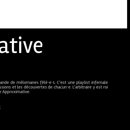
ative
bande de mélomanes fêlé⋅e⋅s. C’est une playlist infernale
sions et les découvertes de chacun⋅e. L’arbitraire y est roi
ue Approximative.
t