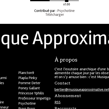
x1.00
Contribué par
:
Psychotine
Télécharger
que Approxim
À propos
C'est l'exutoire anarchique d'une 
Plancton9
alimentée chaque jour par les obses
et on s’y amuse bien : c’est Musiq
ourmi
Plapla Pinky
des
Pomme Deter
Contact
Poney Gallant
bertier@musiqueapproximative.ne
Princesse Yphilis
Abonnement
Professeur Impetigo
ire
RSS
Psychotine
onneur
Puyo Puyo
Raccourcis