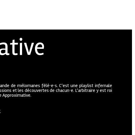
ative
bande de mélomanes fêlé⋅e⋅s. C’est une playlist infernale
sions et les découvertes de chacun⋅e. L’arbitraire y est roi
ue Approximative.
t