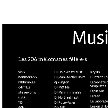
Musi
Les 206 mélomanes fêlé⋅e⋅s
vinix
DJ HoloWestCaust
KryBn
nonmei9227
DJ Jean-Michel Boire
L'Enfant F
rabbimoule
dj klingon
La Société 
Simplistes
c4m1lle
DJ MiX Me
Lapin Gris
stevewornv
DJ Mmmmmmhh
Larsen
(nit)
Dj No Breakfast
Le Laborato
116
DJ Pute-Acier
Lésion d'H
60hz
DJ-PIE