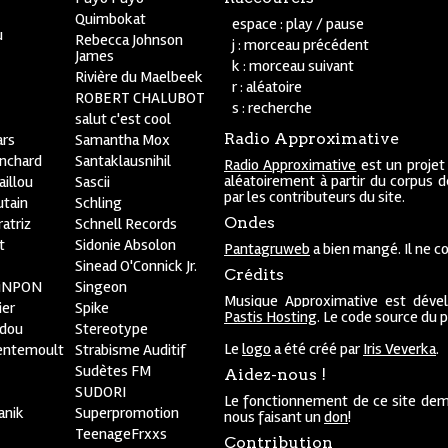
Quimbokat
espace : play / pause
u
Rebecca Johnson
j : morceau précédent
James
k : morceau suivant
Rivière du Maelbeek
r : aléatoire
ROBERT CHALUBOT
s : recherche
salut c'est cool
Radio Approximative
rs
Samantha Mox
anchard
Santaklausnihil
Radio Approximative
est un projet
aléatoirement à partir du corpus 
aillou
Sascii
par les contributeurs du site.
utain
Schling
Ondes
atriz
Schnell Records
t
Sidonie Absolon
Pantagruweb
a bien mangé. Il ne co
Sinead O'Connick Jr.
Crédits
PiNPON
Singeon
Musique Approximative est déve
ier
Spike
Pastis Hosting
. Le code source du 
bdou
Stereotype
Le
logo
a été créé par
Iris Veverka
.
entemoult
Strabisme Auditif
Sudètes FM
Aidez-nous !
SUDORI
Le fonctionnement de ce site dem
anik
Superpromotion
nous faisant un
don
!
TeenageFrxxs
Contribution