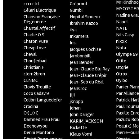
Mr Kindhoo
ccccctrl
Grôprout
MYCOSTE
Céleri Electrique
Gumbi
Nadine Gra
Chanson Française
Hopital Sinueux
Dégénérée
Napel
Ibrahim Kazoo
Chantal Affectif
NATE
ilya
Charlie O.S
Nils Gasp
Inkamera
Chaton Pute
nixxx
Iris
Cheap Love
Nota
Jacques Cochise
Cheval
Olympe 69
Jambonbill
Chouferbad
Otite
Jean Bender
Christian F
Otqrie
Jean-Claude Blu Ray
clem2bron
Otrox
Jean-Claude Crépir
CLNMC
Oyibo
Jean-Seb du Réal
Clovis Trouille
Panier Pian
JeanCroc
Coco Cadavre
Par Allianc
JIJI
Colibri Languedefer
Patrick Har
jknppp
Crodina
Paul Tourn
Johan
C•)_(•C
Paxille Enr
John Danger
Damned Frau Frau
Pazuzu Rob
KARIM JACKSON
Deehowyou
Peau(x) Mo
Kickette
Denni Montono
Pierre-Gui
Klaus Vomi