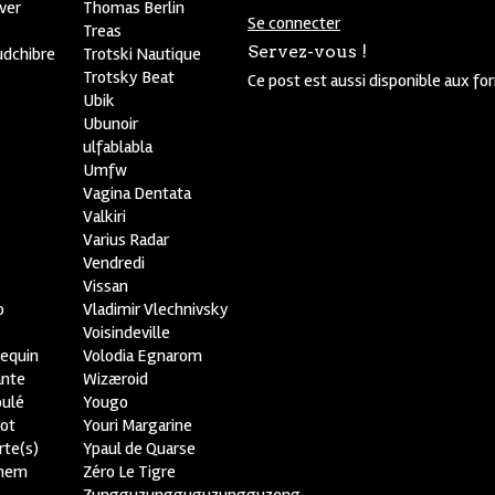
ver
Thomas Berlin
Se connecter
R
Treas
Servez-vous !
udchibre
Trotski Nautique
Trotsky Beat
Ce post est aussi disponible aux fo
Ubik
Ubunoir
ulfablabla
Umfw
Vagina Dentata
Valkiri
Varius Radar
Vendredi
Vissan
o
Vladimir Vlechnivsky
e
Voisindeville
lequin
Volodia Egnarom
ante
Wizæroid
oulé
Yougo
ot
Youri Margarine
rte(s)
Ypaul de Quarse
lhem
Zéro Le Tigre