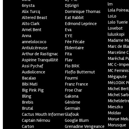
lm
6nysta
DJGrigri
Lola Poirea
Alix Turcq
Dominique Thomas
LoLo
Altered Beast
Eat Rabbit
Lolo Tuerie
Alto Clark
Edmond Leprince
Lovebot
Amel Bent
Eva
luluskopi
Anna
EYE
Madame Ma
annelolococo
Fée Fécale
Marc de Bl
Antiulcéreuse
fildentaire
Marceline C
Arthur de Rastignac
Fita
Maréchal P
Aspirine Tranquillité
Flav
MC C-Imper
Assi Pychaf
Flo BRK
MC Feminis
Audiolicence
Floflo Butternut
Mégapute
Bacalao
Fourmi
MéLODiK 
Bibi Mati
Franz France
Michel Bert
Big Pink Pig
Froe Char
Michel Sar
Bling
Gakona
Micheldetr
Brebis
Génôme
Mieszko
Brutal
Germain
Moldav
Cactus Mouth Informer
Glafouk
Morue Mek
Captain Némou
Google Blum
Morusque
Carton
Grenadine Vengeance