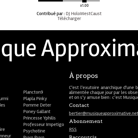
x1.00
Contribué par
:
DJ HoloWestCaust
Télécharger
que Approxim
À propos
C'est l'exutoire anarchique d'une 
Plancton9
alimentée chaque jour par les obses
et on s’y amuse bien : c’est Musiq
ourmi
Plapla Pinky
des
Pomme Deter
Contact
Poney Gallant
bertier@musiqueapproximative.ne
Princesse Yphilis
Abonnement
Professeur Impetigo
ire
RSS
Psychotine
onneur
Puyo Puyo
Raccourcis