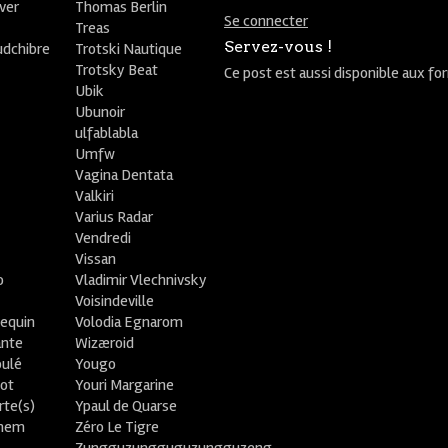
ver
Thomas Berlin
Se connecter
R
Treas
Servez-vous !
udchibre
Trotski Nautique
Trotsky Beat
Ce post est aussi disponible aux fo
Ubik
Ubunoir
ulfablabla
Umfw
Vagina Dentata
Valkiri
Varius Radar
Vendredi
Vissan
o
Vladimir Vlechnivsky
e
Voisindeville
lequin
Volodia Egnarom
ante
Wizæroid
oulé
Yougo
ot
Youri Margarine
rte(s)
Ypaul de Quarse
lhem
Zéro Le Tigre