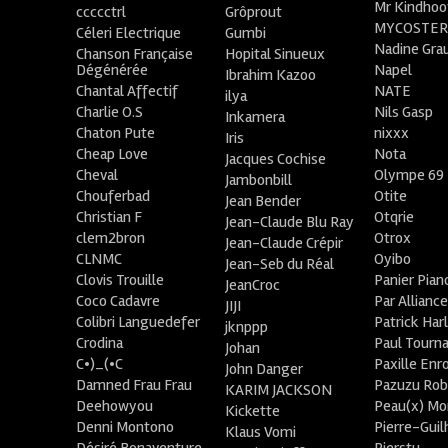
Mr Kindhoo
ccccctrl
Grôprout
MYCOSTE
Céleri Electrique
Gumbi
Nadine Gra
Chanson Française
Hopital Sinueux
Dégénérée
Napel
Ibrahim Kazoo
Chantal Affectif
NATE
ilya
Charlie O.S
Nils Gasp
Inkamera
Chaton Pute
nixxx
Iris
Cheap Love
Nota
Jacques Cochise
Cheval
Olympe 69
Jambonbill
Chouferbad
Otite
Jean Bender
Christian F
Otqrie
Jean-Claude Blu Ray
clem2bron
Otrox
Jean-Claude Crépir
CLNMC
Oyibo
Jean-Seb du Réal
Clovis Trouille
Panier Pian
JeanCroc
Coco Cadavre
Par Allianc
JIJI
Colibri Languedefer
Patrick Har
jknppp
Crodina
Paul Tourn
Johan
C•)_(•C
Paxille Enr
John Danger
Damned Frau Frau
Pazuzu Rob
KARIM JACKSON
Deehowyou
Peau(x) Mo
Kickette
Denni Montono
Pierre-Gui
Klaus Vomi