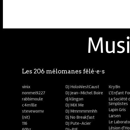
Musi
Les 206 mélomanes fêlé⋅e⋅s
vinix
DJ HoloWestCaust
KryBn
nonmei9227
DJ Jean-Michel Boire
L'Enfant F
rabbimoule
dj klingon
La Société 
Simplistes
c4m1lle
DJ MiX Me
Lapin Gris
stevewornv
DJ Mmmmmmhh
Larsen
(nit)
Dj No Breakfast
Le Laborato
116
DJ Pute-Acier
Lésion d'H
60hz
DJ-PIE