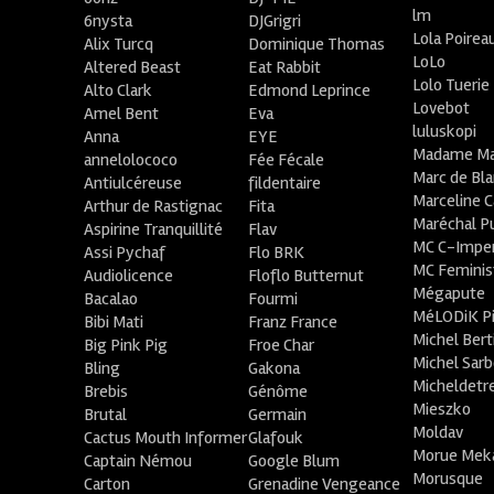
lm
6nysta
DJGrigri
Lola Poirea
Alix Turcq
Dominique Thomas
LoLo
Altered Beast
Eat Rabbit
Lolo Tuerie
Alto Clark
Edmond Leprince
Lovebot
Amel Bent
Eva
luluskopi
Anna
EYE
Madame Ma
annelolococo
Fée Fécale
Marc de Bl
Antiulcéreuse
fildentaire
Marceline C
Arthur de Rastignac
Fita
Maréchal P
Aspirine Tranquillité
Flav
MC C-Imper
Assi Pychaf
Flo BRK
MC Feminis
Audiolicence
Floflo Butternut
Mégapute
Bacalao
Fourmi
MéLODiK 
Bibi Mati
Franz France
Michel Bert
Big Pink Pig
Froe Char
Michel Sar
Bling
Gakona
Micheldetr
Brebis
Génôme
Mieszko
Brutal
Germain
Moldav
Cactus Mouth Informer
Glafouk
Morue Mek
Captain Némou
Google Blum
Morusque
Carton
Grenadine Vengeance