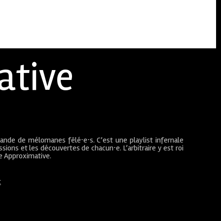
ative
bande de mélomanes fêlé⋅e⋅s. C’est une playlist infernale
sions et les découvertes de chacun⋅e. L’arbitraire y est roi
ue Approximative.
t