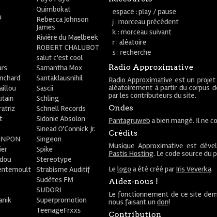
Quimbokat
espace : play / pause
u
Rebecca Johnson
j : morceau précédent
James
k : morceau suivant
Rivière du Maelbeek
r : aléatoire
ROBERT CHALUBOT
s : recherche
salut c'est cool
Radio Approximative
rs
Samantha Mox
anchard
Santaklausnihil
Radio Approximative
est un projet
aléatoirement à partir du corpus 
aillou
Sascii
par les contributeurs du site.
utain
Schling
Ondes
atriz
Schnell Records
t
Sidonie Absolon
Pantagruweb
a bien mangé. Il ne co
Sinead O'Connick Jr.
Crédits
PiNPON
Singeon
Musique Approximative est déve
ier
Spike
Pastis Hosting
. Le code source du 
bdou
Stereotype
Le
logo
a été créé par
Iris Veverka
.
entemoult
Strabisme Auditif
Sudètes FM
Aidez-nous !
SUDORI
Le fonctionnement de ce site dem
anik
Superpromotion
nous faisant un
don
!
TeenageFrxxs
Contribution