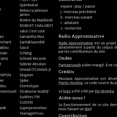
Quimbokat
espace : play / pause
u
Rebecca Johnson
j : morceau précédent
James
k : morceau suivant
Rivière du Maelbeek
r : aléatoire
ROBERT CHALUBOT
s : recherche
salut c'est cool
Radio Approximative
rs
Samantha Mox
anchard
Santaklausnihil
Radio Approximative
est un projet
aléatoirement à partir du corpus 
aillou
Sascii
par les contributeurs du site.
utain
Schling
Ondes
atriz
Schnell Records
t
Sidonie Absolon
Pantagruweb
a bien mangé. Il ne co
Sinead O'Connick Jr.
Crédits
PiNPON
Singeon
Musique Approximative est déve
ier
Spike
Pastis Hosting
. Le code source du 
bdou
Stereotype
Le
logo
a été créé par
Iris Veverka
.
entemoult
Strabisme Auditif
Sudètes FM
Aidez-nous !
SUDORI
Le fonctionnement de ce site dem
anik
Superpromotion
nous faisant un
don
!
TeenageFrxxs
Contribution