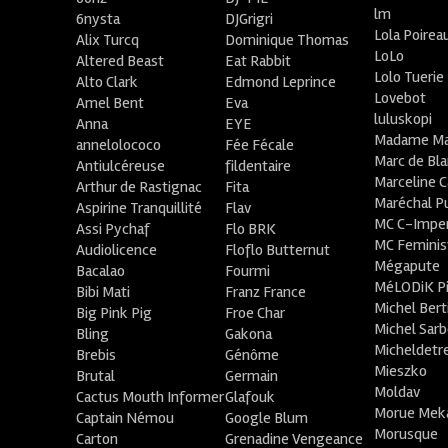
lm
6nysta
DJGrigri
Lola Poirea
Alix Turcq
Dominique Thomas
LoLo
Altered Beast
Eat Rabbit
Lolo Tuerie
Alto Clark
Edmond Leprince
Lovebot
Amel Bent
Eva
luluskopi
Anna
EYE
Madame Ma
annelolococo
Fée Fécale
Marc de Bl
Antiulcéreuse
fildentaire
Marceline C
Arthur de Rastignac
Fita
Maréchal P
Aspirine Tranquillité
Flav
MC C-Imper
Assi Pychaf
Flo BRK
MC Feminis
Audiolicence
Floflo Butternut
Mégapute
Bacalao
Fourmi
MéLODiK 
Bibi Mati
Franz France
Michel Bert
Big Pink Pig
Froe Char
Michel Sar
Bling
Gakona
Micheldetr
Brebis
Génôme
Mieszko
Brutal
Germain
Moldav
Cactus Mouth Informer
Glafouk
Morue Mek
Captain Némou
Google Blum
Morusque
Carton
Grenadine Vengeance