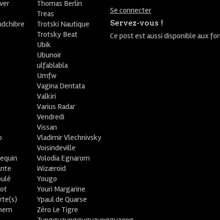
ver
Thomas Berlin
Se connecter
R
Treas
Servez-vous !
udchibre
Trotski Nautique
Trotsky Beat
Ce post est aussi disponible aux fo
Ubik
Ubunoir
ulfablabla
Umfw
Vagina Dentata
Valkiri
Varius Radar
Vendredi
Vissan
o
Vladimir Vlechnivsky
e
Voisindeville
lequin
Volodia Egnarom
ante
Wizæroid
oulé
Yougo
ot
Youri Margarine
rte(s)
Ypaul de Quarse
lhem
Zéro Le Tigre