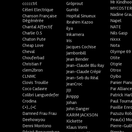
Mr Kindhoo
ccccctrl
Grôprout
MYCOSTE
Céleri Electrique
Gumbi
Nadine Gra
Chanson Française
Hopital Sinueux
Dégénérée
Napel
Ibrahim Kazoo
Chantal Affectif
NATE
ilya
Charlie O.S
Nils Gasp
Inkamera
Chaton Pute
nixxx
Iris
Cheap Love
Nota
Jacques Cochise
Cheval
Olympe 69
Jambonbill
Chouferbad
Otite
Jean Bender
Christian F
Otqrie
Jean-Claude Blu Ray
clem2bron
Otrox
Jean-Claude Crépir
CLNMC
Oyibo
Jean-Seb du Réal
Clovis Trouille
Panier Pian
JeanCroc
Coco Cadavre
Par Allianc
JIJI
Colibri Languedefer
Patrick Har
jknppp
Crodina
Paul Tourn
Johan
C•)_(•C
Paxille Enr
John Danger
Damned Frau Frau
Pazuzu Rob
KARIM JACKSON
Deehowyou
Peau(x) Mo
Kickette
Denni Montono
Pierre-Gui
Klaus Vomi