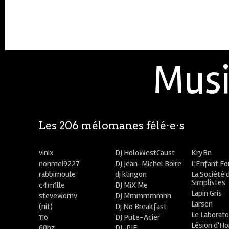
Musi
Les 206 mélomanes fêlé⋅e⋅s
vinix
DJ HoloWestCaust
KryBn
nonmei9227
DJ Jean-Michel Boire
L'Enfant F
rabbimoule
dj klingon
La Société 
Simplistes
c4m1lle
DJ MiX Me
Lapin Gris
stevewornv
DJ Mmmmmmhh
Larsen
(nit)
Dj No Breakfast
Le Laborato
116
DJ Pute-Acier
Lésion d'H
60hz
DJ-PIE