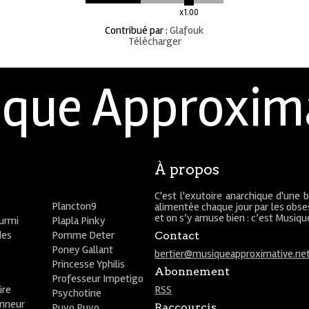
x1.00
Contribué par
:
Glafouk
Télécharger
que Approxim
À propos
C'est l'exutoire anarchique d'une 
Plancton9
alimentée chaque jour par les obses
et on s’y amuse bien : c’est Musiq
ourmi
Plapla Pinky
des
Pomme Deter
Contact
Poney Gallant
bertier@musiqueapproximative.ne
Princesse Yphilis
Abonnement
Professeur Impetigo
ire
RSS
Psychotine
onneur
Puyo Puyo
Raccourcis