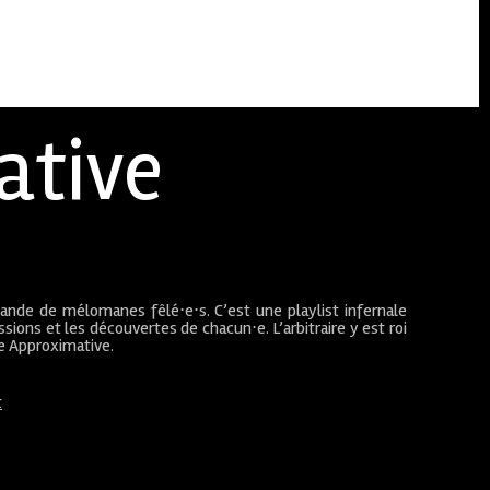
ative
bande de mélomanes fêlé⋅e⋅s. C’est une playlist infernale
sions et les découvertes de chacun⋅e. L’arbitraire y est roi
ue Approximative.
t