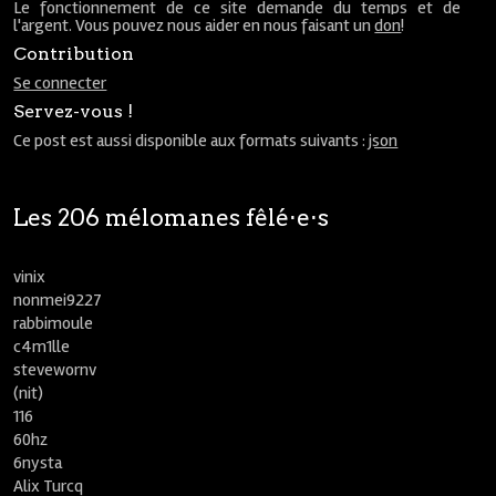
Le fonctionnement de ce site demande du temps et de
l'argent. Vous pouvez nous aider en nous faisant un
don
!
Contribution
Se connecter
Servez-vous !
Ce post est aussi disponible aux formats suivants :
json
Les 206 mélomanes fêlé⋅e⋅s
vinix
nonmei9227
rabbimoule
c4m1lle
stevewornv
(nit)
116
60hz
6nysta
Alix Turcq