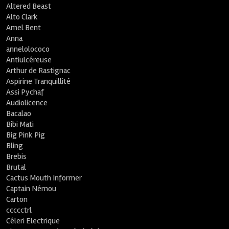
Altered Beast
Alto Clark
Amel Bent
Anna
annelolococo
Antiulcéreuse
Arthur de Rastignac
Aspirine Tranquillité
Assi Pychaf
Audiolicence
Bacalao
Bibi Mati
Big Pink Pig
Bling
Brebis
Brutal
Cactus Mouth Informer
Captain Némou
Carton
ccccctrl
Céleri Electrique