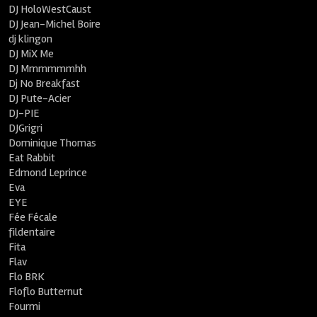
DJ HoloWestCaust
DJ Jean-Michel Boire
dj klingon
DJ MiX Me
DJ Mmmmmmhh
Dj No Breakfast
DJ Pute-Acier
DJ-PIE
DJGrigri
Dominique Thomas
Eat Rabbit
Edmond Leprince
Eva
EYE
Fée Fécale
fildentaire
Fita
Flav
Flo BRK
Floflo Butternut
Fourmi