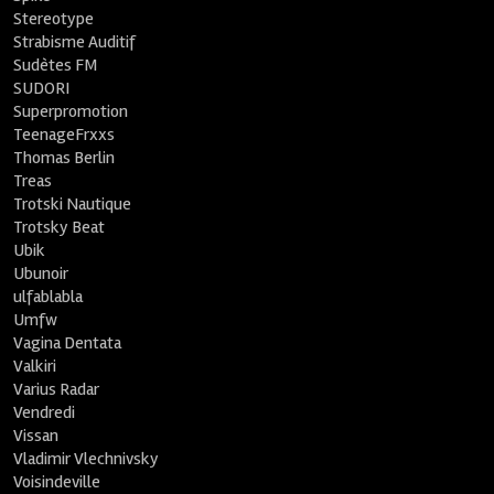
Stereotype
Strabisme Auditif
Sudètes FM
SUDORI
Superpromotion
TeenageFrxxs
Thomas Berlin
Treas
Trotski Nautique
Trotsky Beat
Ubik
Ubunoir
ulfablabla
Umfw
Vagina Dentata
Valkiri
Varius Radar
Vendredi
Vissan
Vladimir Vlechnivsky
Voisindeville