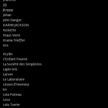
JIJI
jknppp
Johan
John Danger
KARIM JACKSON
Kickette
Klaus Vomi
Krania Trieffer
Kro
KryBn
L'Enfant Fourmi
La Société des Simplistes
Lapin Gris
Larsen
Le Laboratoire
Lésion d'Honneur
lm
Lola Poireau
LoLo
Lolo Tuerie