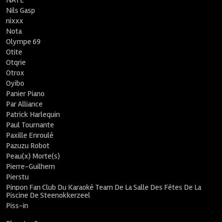
NATE
Nils Gasp
nixxx
Nota
Olympe 69
Otite
Otqrie
Otrox
Oyibo
Panier Piano
Par Alliance
Patrick Harlequin
Paul Tournante
Paxille Enroulé
Pazuzu Robot
Peau(x) Morte(s)
Pierre-Guilhem
Pierstu
Pinpon Fan Club Du Karaoké Team De La Salle Des Fêtes De La
Piscine De Steenokkerzeel
Piss-in