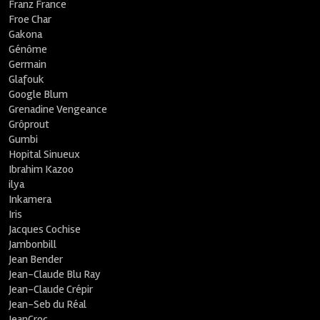
Franz France
Froe Char
Gakona
Génôme
Germain
Glafouk
Google Blum
Grenadine Vengeance
Grôprout
Gumbi
Hopital Sinueux
Ibrahim Kazoo
ilya
Inkamera
Iris
Jacques Cochise
Jambonbill
Jean Bender
Jean-Claude Blu Ray
Jean-Claude Crépir
Jean-Seb du Réal
JeanCroc