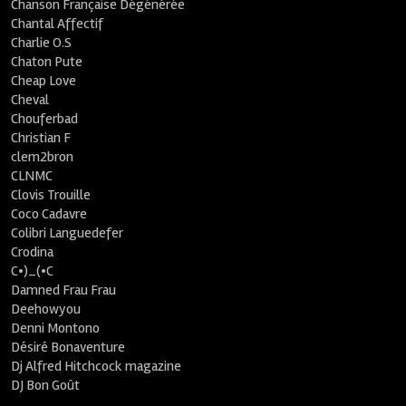
Chanson Française Dégénérée
Chantal Affectif
Charlie O.S
Chaton Pute
Cheap Love
Cheval
Chouferbad
Christian F
clem2bron
CLNMC
Clovis Trouille
Coco Cadavre
Colibri Languedefer
Crodina
C•)_(•C
Damned Frau Frau
Deehowyou
Denni Montono
Désiré Bonaventure
Dj Alfred Hitchcock magazine
DJ Bon Goût