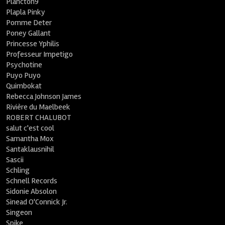
Plancton9
Plapla Pinky
Pomme Deter
Poney Gallant
Princesse Yphilis
Professeur Impetigo
Psychotine
Puyo Puyo
Quimbokat
Rebecca Johnson James
Rivière du Maelbeek
ROBERT CHALUBOT
salut c'est cool
Samantha Mox
Santaklausnihil
Sascii
Schling
Schnell Records
Sidonie Absolon
Sinead O'Connick Jr.
Singeon
Spike