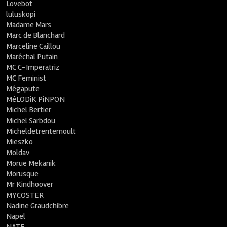
Lovebot
luluskopi
Madame Mars
Marc de Blanchard
Marceline Caillou
Maréchal Putain
MC C-Imperatriz
MC Feminist
Mégapute
MéLODiK PiNPON
Michel Bertier
Michel Sarbdou
Micheldetrentemoult
Mieszko
Moldav
Morue Mekanik
Morusque
Mr Kindhoover
MYCOSTER
Nadine Graudchibre
Napel