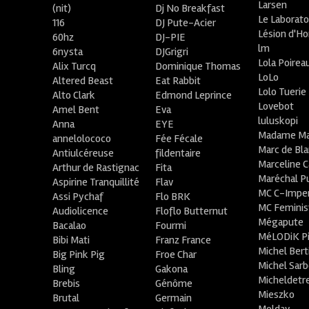
Larsen
(nit)
Dj No Breakfast
Le Laborato
116
DJ Pute-Acier
Lésion d'H
60hz
DJ-PIE
lm
6nysta
DJGrigri
Lola Poirea
Alix Turcq
Dominique Thomas
LoLo
Altered Beast
Eat Rabbit
Lolo Tuerie
Alto Clark
Edmond Leprince
Lovebot
Amel Bent
Eva
luluskopi
Anna
EYE
Madame Ma
annelolococo
Fée Fécale
Marc de Bl
Antiulcéreuse
fildentaire
Marceline C
Arthur de Rastignac
Fita
Maréchal P
Aspirine Tranquillité
Flav
MC C-Imper
Assi Pychaf
Flo BRK
MC Feminis
Audiolicence
Floflo Butternut
Mégapute
Bacalao
Fourmi
MéLODiK 
Bibi Mati
Franz France
Michel Bert
Big Pink Pig
Froe Char
Michel Sar
Bling
Gakona
Micheldetr
Brebis
Génôme
Mieszko
Brutal
Germain