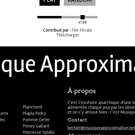
x1.00
Contribué par
:
Fée Fécale
Télécharger
que Approxim
À propos
C'est l'exutoire anarchique d'une 
Plancton9
alimentée chaque jour par les obses
et on s’y amuse bien : c’est Musiq
ourmi
Plapla Pinky
des
Pomme Deter
Contact
Poney Gallant
bertier@musiqueapproximative.ne
Princesse Yphilis