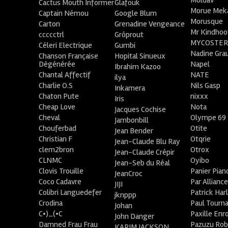
Moldav
Cactus Mouth Informer
Glafouk
Morue Mek
Captain Némou
Google Blum
Morusque
Carton
Grenadine Vengeance
Mr Kindhoo
ccccctrl
Grôprout
MYCOSTE
Céleri Electrique
Gumbi
Nadine Gra
Chanson Française
Hopital Sinueux
Dégénérée
Napel
Ibrahim Kazoo
Chantal Affectif
NATE
ilya
Charlie O.S
Nils Gasp
Inkamera
Chaton Pute
nixxx
Iris
Cheap Love
Nota
Jacques Cochise
Cheval
Olympe 69
Jambonbill
Chouferbad
Otite
Jean Bender
Christian F
Otqrie
Jean-Claude Blu Ray
clem2bron
Otrox
Jean-Claude Crépir
CLNMC
Oyibo
Jean-Seb du Réal
Clovis Trouille
Panier Pian
JeanCroc
Coco Cadavre
Par Allianc
JIJI
Colibri Languedefer
Patrick Har
jknppp
Crodina
Paul Tourn
Johan
C•)_(•C
Paxille Enr
John Danger
Damned Frau Frau
Pazuzu Rob
KARIM JACKSON