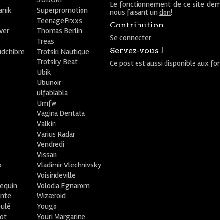
SUDORI
Le fonctionnement de ce site dem
anik
Superpromotion
nous faisant un
don
!
TeenageFrxxs
Contribution
ver
Thomas Berlin
Se connecter
R
Treas
Servez-vous !
udchibre
Trotski Nautique
Trotsky Beat
Ce post est aussi disponible aux fo
Ubik
Ubunoir
ulfablabla
Umfw
Vagina Dentata
Valkiri
Varius Radar
Vendredi
Vissan
o
Vladimir Vlechnivsky
e
Voisindeville
lequin
Volodia Egnarom
ante
Wizæroid
oulé
Yougo
ot
Youri Margarine