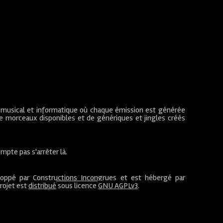
 musical et informatique où chaque émission est générée
de morceaux disponibles et de génériques et jingles créés
mpte pas s'arrêter là.
loppé par
Constructions Incongrues
et est hébergé par
projet est
distribué
sous licence
GNU AGPLv3
.