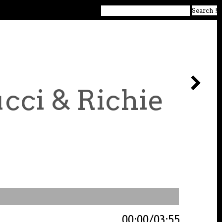
ucci & Richie
00:00
03:55