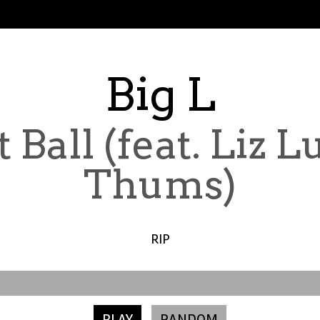
Big L
 Ball (feat. Liz L
Thums)
RIP
PLAY
RANDOM