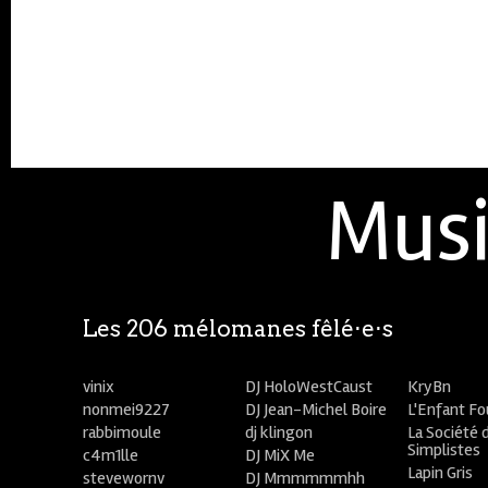
Musi
Les 206 mélomanes fêlé⋅e⋅s
vinix
DJ HoloWestCaust
KryBn
nonmei9227
DJ Jean-Michel Boire
L'Enfant F
rabbimoule
dj klingon
La Société 
Simplistes
c4m1lle
DJ MiX Me
Lapin Gris
stevewornv
DJ Mmmmmmhh