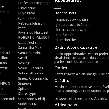
Abonnement
Professeur Impetigo
ire
RSS
Psychotine
onneur
Puyo Puyo
Raccourcis
Quimbokat
espace : play / pause
u
Rebecca Johnson
j : morceau précédent
James
k : morceau suivant
Rivière du Maelbeek
r : aléatoire
ROBERT CHALUBOT
s : recherche
salut c'est cool
Radio Approximative
rs
Samantha Mox
anchard
Santaklausnihil
Radio Approximative
est un projet
aléatoirement à partir du corpus 
aillou
Sascii
par les contributeurs du site.
utain
Schling
Ondes
atriz
Schnell Records
t
Sidonie Absolon
Pantagruweb
a bien mangé. Il ne co
Sinead O'Connick Jr.
Crédits
PiNPON
Singeon
Musique Approximative est déve
ier
Spike
Pastis Hosting
. Le code source du 
bdou
Stereotype
Le
logo
a été créé par
Iris Veverka
.
entemoult
Strabisme Auditif
Sudètes FM
Aidez-nous !