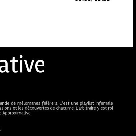
ative
bande de mélomanes fêlé⋅e⋅s. C’est une playlist infernale
sions et les découvertes de chacun⋅e. L’arbitraire y est roi
ue Approximative.
t