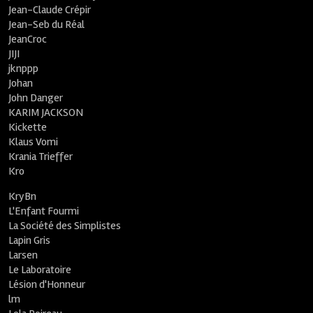
Jean-Claude Crépir
Jean-Seb du Réal
JeanCroc
JIJI
jknppp
Johan
John Danger
KARIM JACKSON
Kickette
Klaus Vomi
Krania Trieffer
Kro
KryBn
L'Enfant Fourmi
La Société des Simplistes
Lapin Gris
Larsen
Le Laboratoire
Lésion d'Honneur
lm