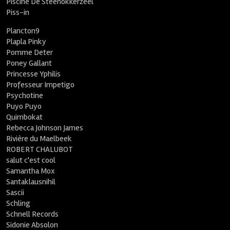
Piscine De Steenokkerzeel
Piss-in
Plancton9
Plapla Pinky
Pomme Deter
Poney Gallant
Princesse Yphilis
Professeur Impetigo
Psychotine
Puyo Puyo
Quimbokat
Rebecca Johnson James
Rivière du Maelbeek
ROBERT CHALUBOT
salut c'est cool
Samantha Mox
Santaklausnihil
Sascii
Schling
Schnell Records
Sidonie Absolon