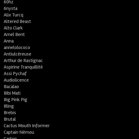
60hz
6nysta
Alix Turcq
Altered Beast
Alto Clark
Amel Bent
Anna
annelolococo
Antiulcéreuse
Arthur de Rastignac
Aspirine Tranquillité
Assi Pychaf
Audiolicence
Bacalao
Bibi Mati
Big Pink Pig
Bling
Brebis
Brutal
Cactus Mouth Informer
Captain Némou
Carton