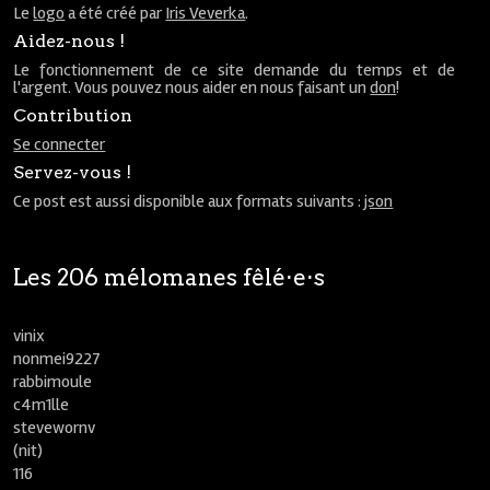
Le
logo
a été créé par
Iris Veverka
.
Aidez-nous !
Le fonctionnement de ce site demande du temps et de
l'argent. Vous pouvez nous aider en nous faisant un
don
!
Contribution
Se connecter
Servez-vous !
Ce post est aussi disponible aux formats suivants :
json
Les 206 mélomanes fêlé⋅e⋅s
vinix
nonmei9227
rabbimoule
c4m1lle
stevewornv
(nit)
116