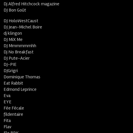
Dj Alfred Hitchcock magazine
DJ Bon Goût
DJ HoloWestCaust
DJ Jean-Michel Boire
dj klingon
DJ MiX Me
DJ Mmmmmmhh
Dj No Breakfast
DJ Pute-Acier
DJ-PIE
DJGrigri
Dominique Thomas
Eat Rabbit
Edmond Leprince
Eva
EYE
Fée Fécale
fildentaire
Fita
Flav