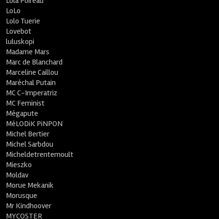
Lola Poireau
LoLo
Lolo Tuerie
Lovebot
luluskopi
Madame Mars
Marc de Blanchard
Marceline Caillou
Maréchal Putain
MC C-Imperatriz
MC Feminist
Mégapute
MéLODiK PiNPON
Michel Bertier
Michel Sarbdou
Micheldetrentemoult
Mieszko
Moldav
Morue Mekanik
Morusque
Mr Kindhoover
MYCOSTER