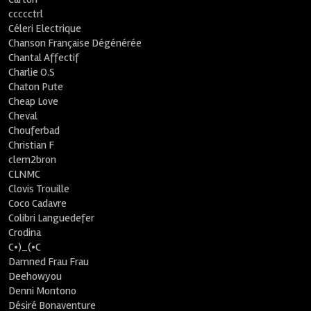
ccccctrl
Céleri Electrique
Chanson Française Dégénérée
Chantal Affectif
Charlie O.S
Chaton Pute
Cheap Love
Cheval
Chouferbad
Christian F
clem2bron
CLNMC
Clovis Trouille
Coco Cadavre
Colibri Languedefer
Crodina
C•)_(•C
Damned Frau Frau
Deehowyou
Denni Montono
Désiré Bonaventure