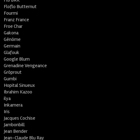
Flo BRK
Floflo Butternut
Fourmi
Franz France
Froe Char
Gakona
Génôme
Germain
Glafouk
Google Blum
Grenadine Vengeance
Grôprout
Gumbi
Hopital Sinueux
Ibrahim Kazoo
ilya
Inkamera
Iris
Jacques Cochise
Jambonbill
Jean Bender
Jean-Claude Blu Ray