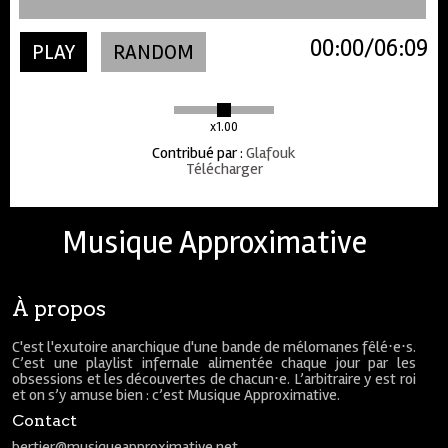
00:00
06:09
PLAY
RANDOM
x1.00
Contribué par
:
Glafouk
Télécharger
Musique Approximative
À propos
C'est l'exutoire anarchique d'une bande de mélomanes fêlé⋅e⋅s.
C’est une playlist infernale alimentée chaque jour par les
obsessions et les découvertes de chacun⋅e. L’arbitraire y est roi
et on s’y amuse bien : c’est Musique Approximative.
Contact
bertier@musiqueapproximative.net