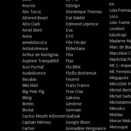
lm
6nysta
DJGrigri
Lola Poirea
Alix Turcq
Dominique Thomas
LoLo
Altered Beast
Eat Rabbit
Lolo Tuerie
Alto Clark
Edmond Leprince
Lovebot
Amel Bent
Eva
luluskopi
Anna
EYE
Madame Ma
annelolococo
Fée Fécale
Marc de Bl
Antiulcéreuse
fildentaire
Marceline C
Arthur de Rastignac
Fita
Maréchal P
Aspirine Tranquillité
Flav
MC C-Imper
Assi Pychaf
Flo BRK
MC Feminis
Audiolicence
Floflo Butternut
Mégapute
Bacalao
Fourmi
MéLODiK 
Bibi Mati
Franz France
Michel Bert
Big Pink Pig
Froe Char
Michel Sar
Bling
Gakona
Micheldetr
Brebis
Génôme
Mieszko
Brutal
Germain
Moldav
Cactus Mouth Informer
Glafouk
Morue Mek
Captain Némou
Google Blum
Morusque
Carton
Grenadine Vengeance