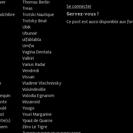
ver
Thomas Berlin
Se connecter
R
Treas
Servez-vous !
udchibre
Trotski Nautique
Trotsky Beat
Ce post est aussi disponible aux fo
Ubik
Ubunoir
ulfablabla
Umfw
Vagina Dentata
Valkiri
Varius Radar
Vendredi
Vissan
o
Vladimir Vlechnivsky
e
Voisindeville
lequin
Volodia Egnarom
ante
Wizæroid
oulé
Yougo
ot
Youri Margarine
rte(s)
Ypaul de Quarse
lhem
Zéro Le Tigre