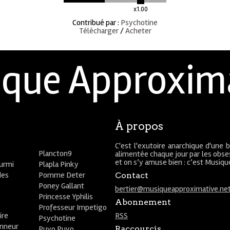
x1.00
Contribué par
:
Psychotine
Télécharger
/
Acheter
que Approxim
À propos
C'est l'exutoire anarchique d'une 
Plancton9
alimentée chaque jour par les obses
et on s’y amuse bien : c’est Musiq
ourmi
Plapla Pinky
des
Pomme Deter
Contact
Poney Gallant
bertier@musiqueapproximative.ne
Princesse Yphilis
Abonnement
Professeur Impetigo
ire
RSS
Psychotine
onneur
Puyo Puyo
Raccourcis