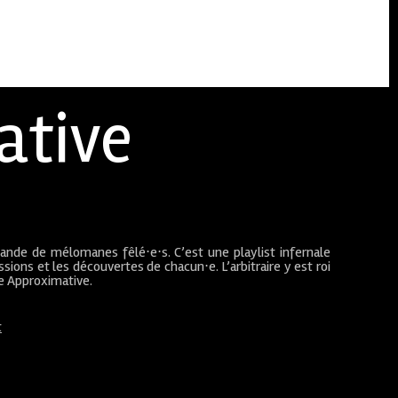
ative
bande de mélomanes fêlé⋅e⋅s. C’est une playlist infernale
sions et les découvertes de chacun⋅e. L’arbitraire y est roi
ue Approximative.
t