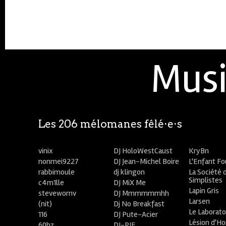
Musi
Les 206 mélomanes fêlé⋅e⋅s
vinix
DJ HoloWestCaust
KryBn
nonmei9227
DJ Jean-Michel Boire
L'Enfant F
rabbimoule
dj klingon
La Société 
Simplistes
c4m1lle
DJ MiX Me
Lapin Gris
stevewornv
DJ Mmmmmmhh
Larsen
(nit)
Dj No Breakfast
Le Laborato
116
DJ Pute-Acier
Lésion d'H
60hz
DJ-PIE