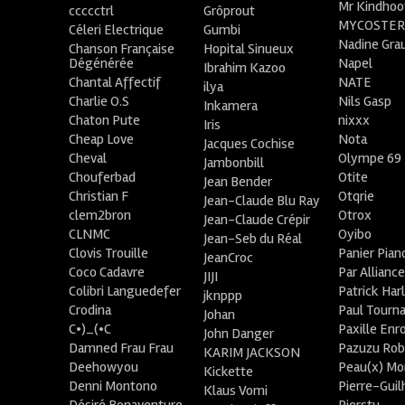
Mr Kindhoo
ccccctrl
Grôprout
MYCOSTE
Céleri Electrique
Gumbi
Nadine Gra
Chanson Française
Hopital Sinueux
Dégénérée
Napel
Ibrahim Kazoo
Chantal Affectif
NATE
ilya
Charlie O.S
Nils Gasp
Inkamera
Chaton Pute
nixxx
Iris
Cheap Love
Nota
Jacques Cochise
Cheval
Olympe 69
Jambonbill
Chouferbad
Otite
Jean Bender
Christian F
Otqrie
Jean-Claude Blu Ray
clem2bron
Otrox
Jean-Claude Crépir
CLNMC
Oyibo
Jean-Seb du Réal
Clovis Trouille
Panier Pian
JeanCroc
Coco Cadavre
Par Allianc
JIJI
Colibri Languedefer
Patrick Har
jknppp
Crodina
Paul Tourn
Johan
C•)_(•C
Paxille Enr
John Danger
Damned Frau Frau
Pazuzu Rob
KARIM JACKSON
Deehowyou
Peau(x) Mo
Kickette
Denni Montono
Pierre-Gui
Klaus Vomi