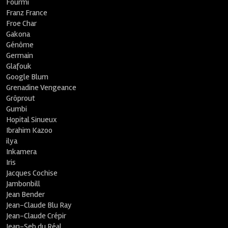
Fourmi
Franz France
Froe Char
Gakona
Génôme
Germain
Glafouk
Google Blum
Grenadine Vengeance
Grôprout
Gumbi
Hopital Sinueux
Ibrahim Kazoo
ilya
Inkamera
Iris
Jacques Cochise
Jambonbill
Jean Bender
Jean-Claude Blu Ray
Jean-Claude Crépir
Jean-Seb du Réal