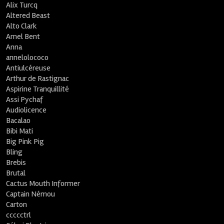
Alix Turcq
Altered Beast
Alto Clark
Amel Bent
Anna
annelolococo
Antiulcéreuse
Arthur de Rastignac
Aspirine Tranquillité
Assi Pychaf
Audiolicence
Bacalao
Bibi Mati
Big Pink Pig
Bling
Brebis
Brutal
Cactus Mouth Informer
Captain Némou
Carton
ccccctrl