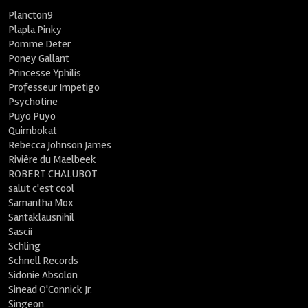
Plancton9
Plapla Pinky
Pomme Deter
Poney Gallant
Princesse Yphilis
Professeur Impetigo
Psychotine
Puyo Puyo
Quimbokat
Rebecca Johnson James
Rivière du Maelbeek
ROBERT CHALUBOT
salut c'est cool
Samantha Mox
Santaklausnihil
Sascii
Schling
Schnell Records
Sidonie Absolon
Sinead O'Connick Jr.
Singeon