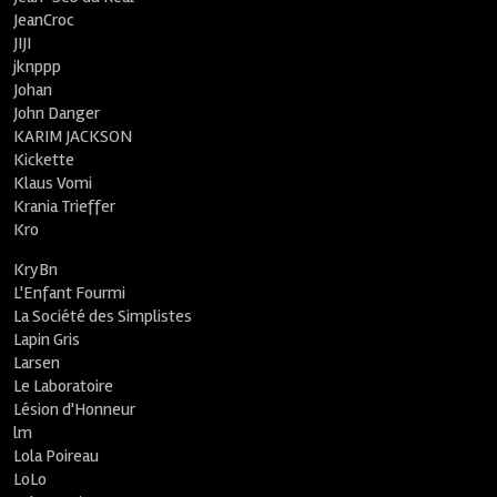
JeanCroc
JIJI
jknppp
Johan
John Danger
KARIM JACKSON
Kickette
Klaus Vomi
Krania Trieffer
Kro
KryBn
L'Enfant Fourmi
La Société des Simplistes
Lapin Gris
Larsen
Le Laboratoire
Lésion d'Honneur
lm
Lola Poireau
LoLo