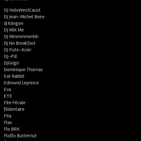
DJ HoloWestCaust
DJ Jean-Michel Boire
dj klingon
DJ MiX Me
DJ Mmmmmmhh
Dj No Breakfast
DJ Pute-Acier
DJ-PIE
DJGrigri
Dominique Thomas
Eat Rabbit
Edmond Leprince
Eva
EYE
Fée Fécale
fildentaire
Fita
Flav
Flo BRK
Floflo Butternut