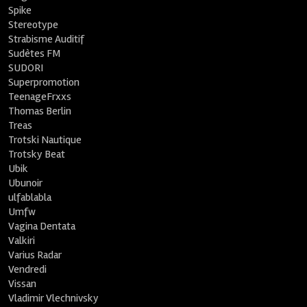
Spike
Stereotype
Strabisme Auditif
Sudètes FM
SUDORI
Superpromotion
TeenageFrxxs
Thomas Berlin
Treas
Trotski Nautique
Trotsky Beat
Ubik
Ubunoir
ulfablabla
Umfw
Vagina Dentata
Valkiri
Varius Radar
Vendredi
Vissan
Vladimir Vlechnivsky