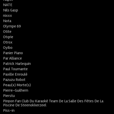
NATE
Nils Gasp
nixxx
Nota
Olympe 69
Otite
Otqrie
Otrox
Oyibo
Panier Piano
Par Alliance
Patrick Harlequin
Paul Tournante
Paxille Enroulé
Pazuzu Robot
Peau(x) Morte(s)
Pierre-Guilhem
Pierstu
Pinpon Fan Club Du Karaoké Team De La Salle Des Fêtes De La
Piscine De Steenokkerzeel
Piss-in