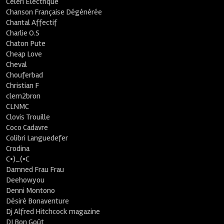
Céleri Electrique
Chanson Française Dégénérée
Chantal Affectif
Charlie O.S
Chaton Pute
Cheap Love
Cheval
Chouferbad
Christian F
clem2bron
CLNMC
Clovis Trouille
Coco Cadavre
Colibri Languedefer
Crodina
C•)_(•C
Damned Frau Frau
Deehowyou
Denni Montono
Désiré Bonaventure
Dj Alfred Hitchcock magazine
DJ Bon Goût