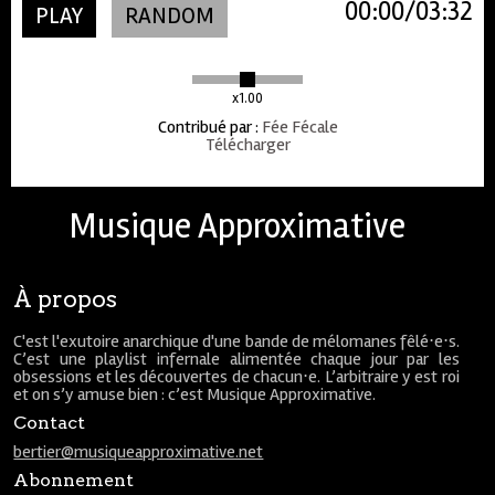
00:00
03:32
PLAY
RANDOM
x1.00
Contribué par
:
Fée Fécale
Télécharger
Musique Approximative
À propos
C'est l'exutoire anarchique d'une bande de mélomanes fêlé⋅e⋅s.
C’est une playlist infernale alimentée chaque jour par les
obsessions et les découvertes de chacun⋅e. L’arbitraire y est roi
et on s’y amuse bien : c’est Musique Approximative.
Contact
bertier@musiqueapproximative.net
Abonnement