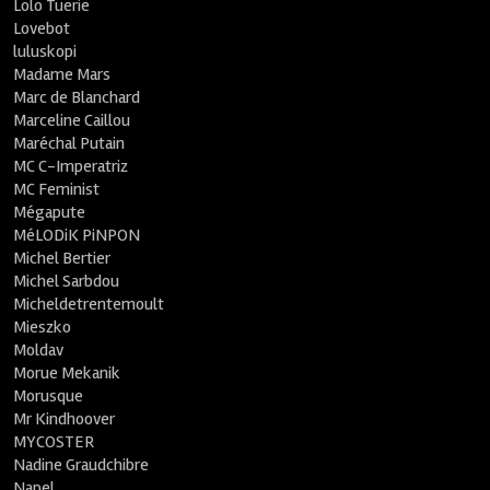
Lolo Tuerie
Lovebot
luluskopi
Madame Mars
Marc de Blanchard
Marceline Caillou
Maréchal Putain
MC C-Imperatriz
MC Feminist
Mégapute
MéLODiK PiNPON
Michel Bertier
Michel Sarbdou
Micheldetrentemoult
Mieszko
Moldav
Morue Mekanik
Morusque
Mr Kindhoover
MYCOSTER
Nadine Graudchibre
Napel