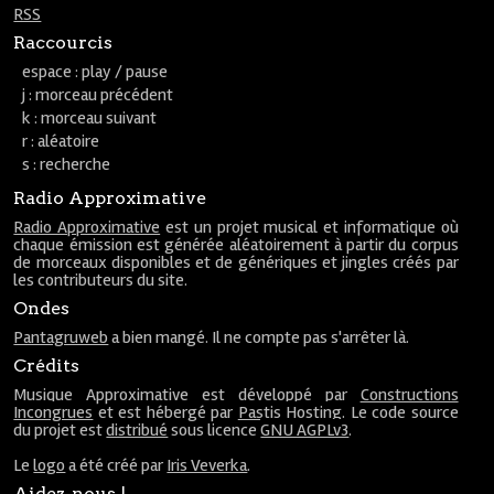
RSS
Raccourcis
espace : play / pause
j : morceau précédent
k : morceau suivant
r : aléatoire
s : recherche
Radio Approximative
Radio Approximative
est un projet musical et informatique où
chaque émission est générée aléatoirement à partir du corpus
de morceaux disponibles et de génériques et jingles créés par
les contributeurs du site.
Ondes
Pantagruweb
a bien mangé. Il ne compte pas s'arrêter là.
Crédits
Musique Approximative est développé par
Constructions
Incongrues
et est hébergé par
Pastis Hosting
. Le code source
du projet est
distribué
sous licence
GNU AGPLv3
.
Le
logo
a été créé par
Iris Veverka
.
Aidez-nous !