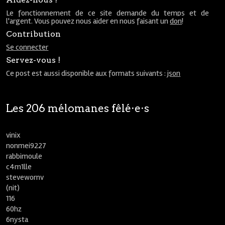
Le fonctionnement de ce site demande du temps et de
l'argent. Vous pouvez nous aider en nous faisant un
don
!
Contribution
Se connecter
Servez-vous !
Ce post est aussi disponible aux formats suivants :
json
Les 206 mélomanes fêlé⋅e⋅s
vinix
nonmei9227
rabbimoule
c4m1lle
stevewornv
(nit)
116
60hz
6nysta