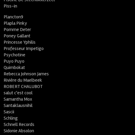
Piss-in
Plancton9
Plapla Pinky
Pomme Deter
Poney Gallant
Princesse Yphilis
Professeur Impetigo
Psychotine
Puyo Puyo
Quimbokat
Rebecca Johnson James
Rivière du Maelbeek
ROBERT CHALUBOT
salut c'est cool
Samantha Mox
Santaklausnihil
Sascii
Schling
Schnell Records
Sidonie Absolon