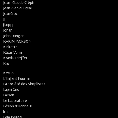
Jean-Claude Crépir
Jean-Seb du Réal
JeanCroc
JIJI
jknppp
Johan
John Danger
KARIM JACKSON
Kickette
Klaus Vomi
Krania Trieffer
Kro
KryBn
L'Enfant Fourmi
La Société des Simplistes
Lapin Gris
Larsen
Le Laboratoire
Lésion d'Honneur
lm
Lola Poireau