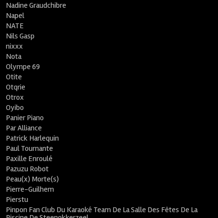
Nadine Graudchibre
Napel
NATE
Nils Gasp
nixxx
Nota
Olympe 69
Otite
Otqrie
Otrox
Oyibo
Panier Piano
Par Alliance
Patrick Harlequin
Paul Tournante
Paxille Enroulé
Pazuzu Robot
Peau(x) Morte(s)
Pierre-Guilhem
Pierstu
Pinpon Fan Club Du Karaoké Team De La Salle Des Fêtes De La
Piscine De Steenokkerzeel