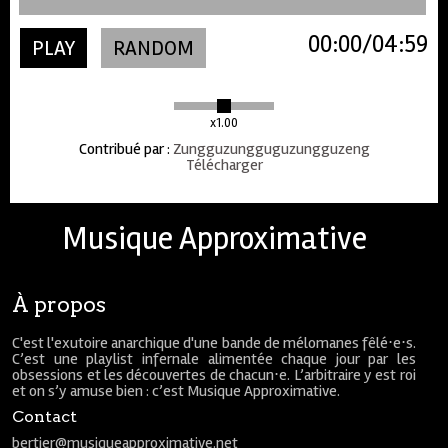
00:00
04:59
PLAY
RANDOM
x1.00
Contribué par
:
Zungguzungguguzungguzeng
Télécharger
Musique Approximative
À propos
C'est l'exutoire anarchique d'une bande de mélomanes fêlé⋅e⋅s.
C’est une playlist infernale alimentée chaque jour par les
obsessions et les découvertes de chacun⋅e. L’arbitraire y est roi
et on s’y amuse bien : c’est Musique Approximative.
Contact
bertier@musiqueapproximative.net