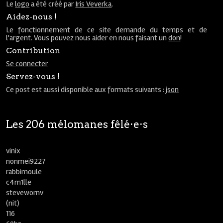
Le
logo
a été créé par
Iris Veverka
.
Aidez-nous !
Le fonctionnement de ce site demande du temps et de
l'argent. Vous pouvez nous aider en nous faisant un
don
!
Contribution
Se connecter
Servez-vous !
Ce post est aussi disponible aux formats suivants :
json
Les 206 mélomanes fêlé⋅e⋅s
vinix
nonmei9227
rabbimoule
c4m1lle
stevewornv
(nit)
116