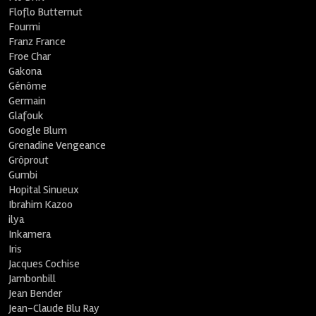
Floflo Butternut
Fourmi
Franz France
Froe Char
Gakona
Génôme
Germain
Glafouk
Google Blum
Grenadine Vengeance
Grôprout
Gumbi
Hopital Sinueux
Ibrahim Kazoo
ilya
Inkamera
Iris
Jacques Cochise
Jambonbill
Jean Bender
Jean-Claude Blu Ray