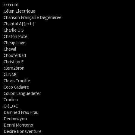
ccccctrl
Céleri Electrique
Chanson Française Dégénérée
Chantal Affectif
Charlie O.S
Chaton Pute
Cheap Love
Cheval
Chouferbad
Christian F
clem2bron
CLNMC
Clovis Trouille
Coco Cadavre
Colibri Languedefer
Crodina
C•)_(•C
Damned Frau Frau
Deehowyou
Denni Montono
Désiré Bonaventure