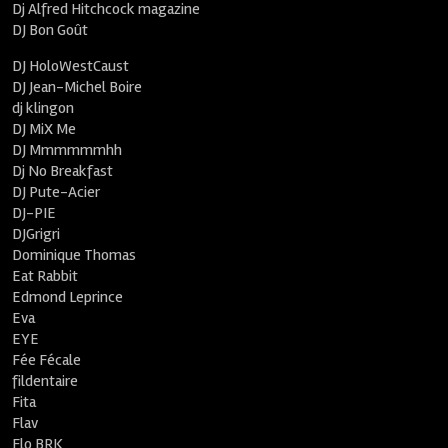
Dj Alfred Hitchcock magazine
DJ Bon Goût
DJ HoloWestCaust
DJ Jean-Michel Boire
dj klingon
DJ MiX Me
DJ Mmmmmmhh
Dj No Breakfast
DJ Pute-Acier
DJ-PIE
DJGrigri
Dominique Thomas
Eat Rabbit
Edmond Leprince
Eva
EYE
Fée Fécale
fildentaire
Fita
Flav
Flo BRK