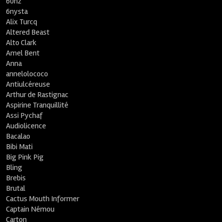
60hz
6nysta
Alix Turcq
Altered Beast
Alto Clark
Amel Bent
Anna
annelolococo
Antiulcéreuse
Arthur de Rastignac
Aspirine Tranquillité
Assi Pychaf
Audiolicence
Bacalao
Bibi Mati
Big Pink Pig
Bling
Brebis
Brutal
Cactus Mouth Informer
Captain Némou
Carton