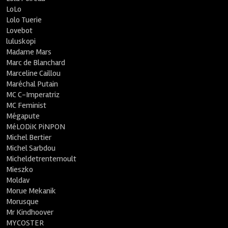
LoLo
Lolo Tuerie
Lovebot
luluskopi
Madame Mars
Marc de Blanchard
Marceline Caillou
Maréchal Putain
MC C-Imperatriz
MC Feminist
Mégapute
MéLODiK PiNPON
Michel Bertier
Michel Sarbdou
Micheldetrentemoult
Mieszko
Moldav
Morue Mekanik
Morusque
Mr Kindhoover
MYCOSTER