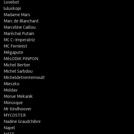
Lovebot
luluskopi
Madame Mars
Marc de Blanchard
Marceline Caillou
Maréchal Putain
MC C-Imperatriz
MC Feminist
Mégapute
MéLODiK PiNPON
Michel Bertier
Michel Sarbdou
Micheldetrentemoult
Mieszko
Moldav
Morue Mekanik
Morusque
Mr Kindhoover
MYCOSTER
Nadine Graudchibre
Napel