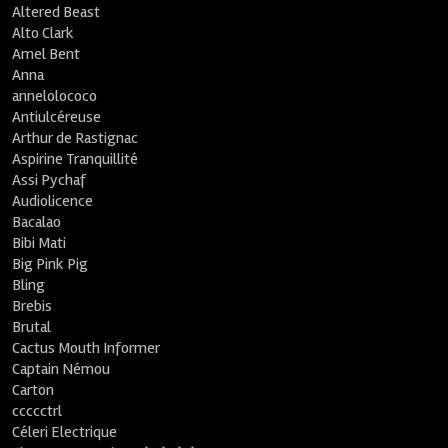
Altered Beast
Alto Clark
Amel Bent
Anna
annelolococo
Antiulcéreuse
Arthur de Rastignac
Aspirine Tranquillité
Assi Pychaf
Audiolicence
Bacalao
Bibi Mati
Big Pink Pig
Bling
Brebis
Brutal
Cactus Mouth Informer
Captain Némou
Carton
ccccctrl
Céleri Electrique