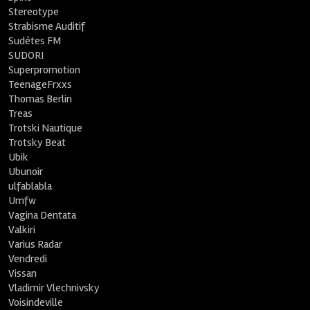
Stereotype
Strabisme Auditif
Sudètes FM
SUDORI
Superpromotion
TeenageFrxxs
Thomas Berlin
Treas
Trotski Nautique
Trotsky Beat
Ubik
Ubunoir
ulfablabla
Umfw
Vagina Dentata
Valkiri
Varius Radar
Vendredi
Vissan
Vladimir Vlechnivsky
Voisindeville