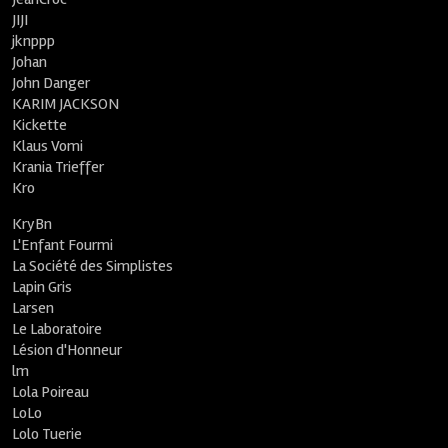
JIJI
jknppp
Johan
John Danger
KARIM JACKSON
Kickette
Klaus Vomi
Krania Trieffer
Kro
KryBn
L'Enfant Fourmi
La Société des Simplistes
Lapin Gris
Larsen
Le Laboratoire
Lésion d'Honneur
lm
Lola Poireau
LoLo
Lolo Tuerie