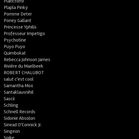
Plancton9
Plapla Pinky
Pomme Deter
Poney Gallant
Princesse Yphilis
Professeur Impetigo
Psychotine
Puyo Puyo
Quimbokat
Rebecca Johnson James
Rivière du Maelbeek
ROBERT CHALUBOT
salut c'est cool
Samantha Mox
Santaklausnihil
Sascii
Schling
Schnell Records
Sidonie Absolon
Sinead O'Connick Jr.
Singeon
Spike