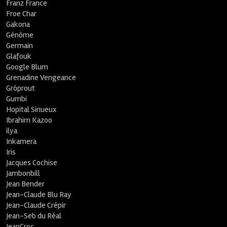
Franz France
Froe Char
Gakona
Génôme
Germain
Glafouk
Google Blum
Grenadine Vengeance
Grôprout
Gumbi
Hopital Sinueux
Ibrahim Kazoo
ilya
Inkamera
Iris
Jacques Cochise
Jambonbill
Jean Bender
Jean-Claude Blu Ray
Jean-Claude Crépir
Jean-Seb du Réal
JeanCroc