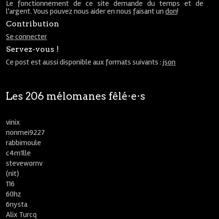
Le fonctionnement de ce site demande du temps et de
l'argent. Vous pouvez nous aider en nous faisant un
don
!
Contribution
Se connecter
Servez-vous !
Ce post est aussi disponible aux formats suivants :
json
Les 206 mélomanes fêlé⋅e⋅s
vinix
nonmei9227
rabbimoule
c4m1lle
stevewornv
(nit)
116
60hz
6nysta
Alix Turcq