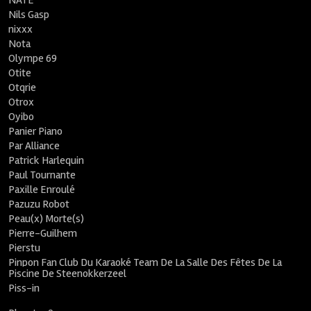
NATE
Nils Gasp
nixxx
Nota
Olympe 69
Otite
Otqrie
Otrox
Oyibo
Panier Piano
Par Alliance
Patrick Harlequin
Paul Tournante
Paxille Enroulé
Pazuzu Robot
Peau(x) Morte(s)
Pierre-Guilhem
Pierstu
Pinpon Fan Club Du Karaoké Team De La Salle Des Fêtes De La
Piscine De Steenokkerzeel
Piss-in