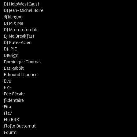
DJ HoloWestCaust
DJ Jean-Michel Boire
dj klingon
DJ MiX Me
DJ Mmmmmmhh
Dj No Breakfast
DJ Pute-Acier
DJ-PIE
DJGrigri
Dominique Thomas
Eat Rabbit
Edmond Leprince
Eva
EYE
Fée Fécale
fildentaire
Fita
Flav
Flo BRK
Floflo Butternut
Fourmi