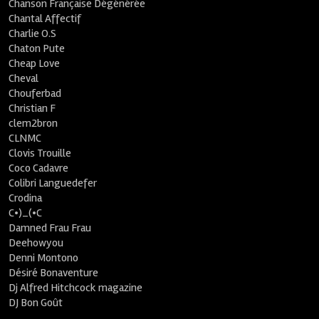
Chanson Française Dégénérée
Chantal Affectif
Charlie O.S
Chaton Pute
Cheap Love
Cheval
Chouferbad
Christian F
clem2bron
CLNMC
Clovis Trouille
Coco Cadavre
Colibri Languedefer
Crodina
C•)_(•C
Damned Frau Frau
Deehowyou
Denni Montono
Désiré Bonaventure
Dj Alfred Hitchcock magazine
DJ Bon Goût