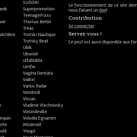
SUDORI
Le fonctionnement de ce site dem
anik
Superpromotion
nous faisant un
don
!
TeenageFrxxs
Contribution
ver
Thomas Berlin
Se connecter
R
Treas
Servez-vous !
udchibre
Trotski Nautique
Trotsky Beat
Ce post est aussi disponible aux fo
Ubik
Ubunoir
ulfablabla
Umfw
Vagina Dentata
Valkiri
Varius Radar
Vendredi
Vissan
o
Vladimir Vlechnivsky
e
Voisindeville
lequin
Volodia Egnarom
ante
Wizæroid
oulé
Yougo