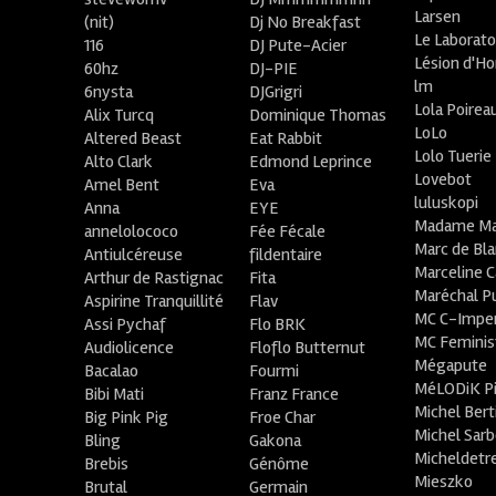
Larsen
(nit)
Dj No Breakfast
Le Laborato
116
DJ Pute-Acier
Lésion d'H
60hz
DJ-PIE
lm
6nysta
DJGrigri
Lola Poirea
Alix Turcq
Dominique Thomas
LoLo
Altered Beast
Eat Rabbit
Lolo Tuerie
Alto Clark
Edmond Leprince
Lovebot
Amel Bent
Eva
luluskopi
Anna
EYE
Madame Ma
annelolococo
Fée Fécale
Marc de Bl
Antiulcéreuse
fildentaire
Marceline C
Arthur de Rastignac
Fita
Maréchal P
Aspirine Tranquillité
Flav
MC C-Imper
Assi Pychaf
Flo BRK
MC Feminis
Audiolicence
Floflo Butternut
Mégapute
Bacalao
Fourmi
MéLODiK 
Bibi Mati
Franz France
Michel Bert
Big Pink Pig
Froe Char
Michel Sar
Bling
Gakona
Micheldetr
Brebis
Génôme
Mieszko
Brutal
Germain