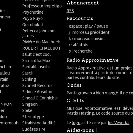
Abonnement
Professeur Impetigo
ire
RSS
Psychotine
onneur
Puyo Puyo
Raccourcis
Quimbokat
espace : play / pause
u
Rebecca Johnson
j : morceau précédent
James
k : morceau suivant
Rivière du Maelbeek
r : aléatoire
ROBERT CHALUBOT
s : recherche
salut c'est cool
Radio Approximative
rs
Samantha Mox
anchard
Santaklausnihil
Radio Approximative
est un projet
aléatoirement à partir du corpus 
aillou
Sascii
par les contributeurs du site.
utain
Schling
Ondes
atriz
Schnell Records
t
Sidonie Absolon
Pantagruweb
a bien mangé. Il ne co
Sinead O'Connick Jr.
Crédits
PiNPON
Singeon
Musique Approximative est déve
ier
Spike
Pastis Hosting
. Le code source du 
bdou
Stereotype
Le
logo
a été créé par
Iris Veverka
.
entemoult
Strabisme Auditif
Sudètes FM
Aidez-nous !