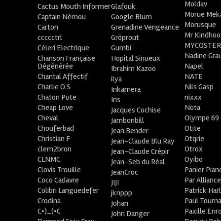
Moldav
Cactus Mouth Informer
Glafouk
Morue Mek
Captain Némou
Google Blum
Morusque
Carton
Grenadine Vengeance
Mr Kindhoo
ccccctrl
Grôprout
MYCOSTE
Céleri Electrique
Gumbi
Nadine Gra
Chanson Française
Hopital Sinueux
Dégénérée
Napel
Ibrahim Kazoo
Chantal Affectif
NATE
ilya
Charlie O.S
Nils Gasp
Inkamera
Chaton Pute
nixxx
Iris
Cheap Love
Nota
Jacques Cochise
Cheval
Olympe 69
Jambonbill
Chouferbad
Otite
Jean Bender
Christian F
Otqrie
Jean-Claude Blu Ray
clem2bron
Otrox
Jean-Claude Crépir
CLNMC
Oyibo
Jean-Seb du Réal
Clovis Trouille
Panier Pian
JeanCroc
Coco Cadavre
Par Allianc
JIJI
Colibri Languedefer
Patrick Har
jknppp
Crodina
Paul Tourn
Johan
C•)_(•C
Paxille Enr
John Danger