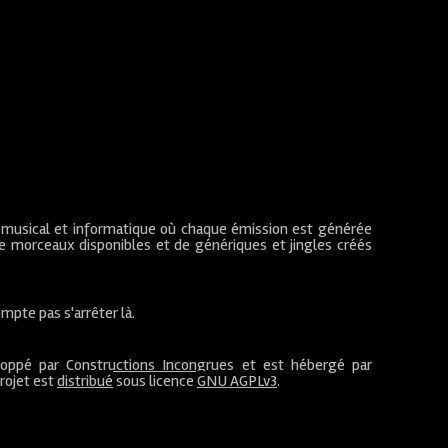
 musical et informatique où chaque émission est générée
de morceaux disponibles et de génériques et jingles créés
mpte pas s'arrêter là.
loppé par
Constructions Incongrues
et est hébergé par
projet est
distribué
sous licence
GNU AGPLv3
.