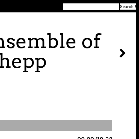
nsemble of
Shepp