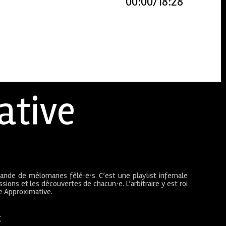
00:00
18:28
ative
bande de mélomanes fêlé⋅e⋅s. C’est une playlist infernale
sions et les découvertes de chacun⋅e. L’arbitraire y est roi
ue Approximative.
t