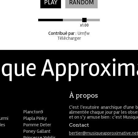
PLAY
RANDOM
x1.00
Contribué par
:
Umfw
Télécharger
que Approxim
À propos
C'est l'exutoire anarchique d'une 
Plancton9
alimentée chaque jour par les obses
et on s’y amuse bien : c’est Musiq
ourmi
Plapla Pinky
des
Pomme Deter
Contact
Poney Gallant
bertier@musiqueapproximative.ne
Princesse Yphilis