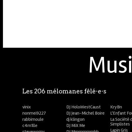
Musi
Les 206 mélomanes fêlé⋅e⋅s
vinix
DJ HoloWestCaust
KryBn
nonmei9227
DJ Jean-Michel Boire
L'Enfant F
rabbimoule
dj klingon
La Société 
Simplistes
c4m1lle
DJ MiX Me
Lapin Gris
stevewornv
DJ Mmmmmmhh