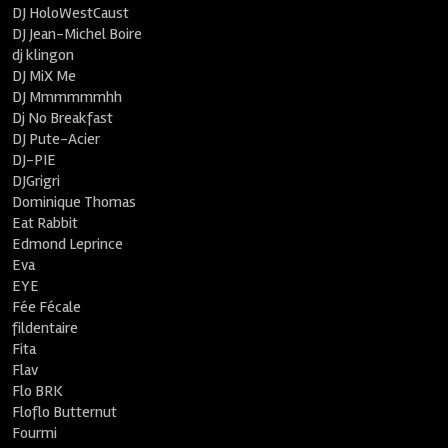
DJ HoloWestCaust
DJ Jean-Michel Boire
dj klingon
DJ MiX Me
DJ Mmmmmmhh
Dj No Breakfast
DJ Pute-Acier
DJ-PIE
DJGrigri
Dominique Thomas
Eat Rabbit
Edmond Leprince
Eva
EYE
Fée Fécale
fildentaire
Fita
Flav
Flo BRK
Floflo Butternut
Fourmi