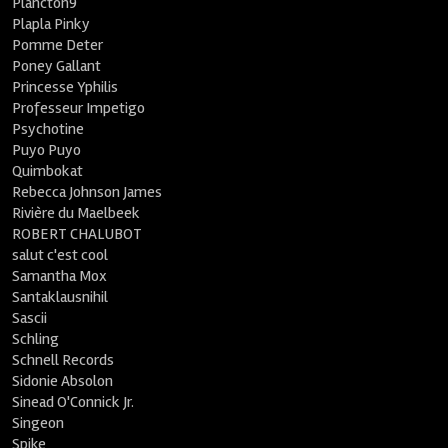
Plancton9
Plapla Pinky
Pomme Deter
Poney Gallant
Princesse Yphilis
Professeur Impetigo
Psychotine
Puyo Puyo
Quimbokat
Rebecca Johnson James
Rivière du Maelbeek
ROBERT CHALUBOT
salut c'est cool
Samantha Mox
Santaklausnihil
Sascii
Schling
Schnell Records
Sidonie Absolon
Sinead O'Connick Jr.
Singeon
Spike