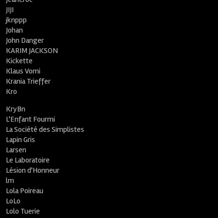
JIJI
jknppp
Johan
John Danger
KARIM JACKSON
Kickette
Klaus Vomi
Krania Trieffer
Kro
KryBn
L'Enfant Fourmi
La Société des Simplistes
Lapin Gris
Larsen
Le Laboratoire
Lésion d'Honneur
lm
Lola Poireau
LoLo
Lolo Tuerie