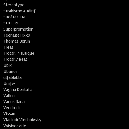
Stereotype
Strabisme Auditif
Sudètes FM
SUDORI
Superpromotion
TeenageFrxxs
Thomas Berlin
Treas
Trotski Nautique
Trotsky Beat
Ubik
Ubunoir
ulfablabla
Umfw
Vagina Dentata
Valkiri
Varius Radar
Vendredi
Vissan
Vladimir Vlechnivsky
Voisindeville