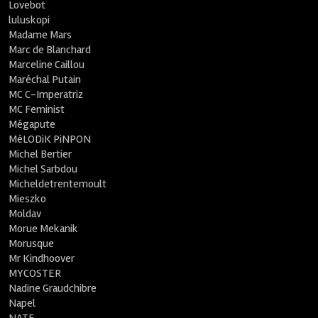
Lovebot
luluskopi
Madame Mars
Marc de Blanchard
Marceline Caillou
Maréchal Putain
MC C-Imperatriz
MC Feminist
Mégapute
MéLODiK PiNPON
Michel Bertier
Michel Sarbdou
Micheldetrentemoult
Mieszko
Moldav
Morue Mekanik
Morusque
Mr Kindhoover
MYCOSTER
Nadine Graudchibre
Napel