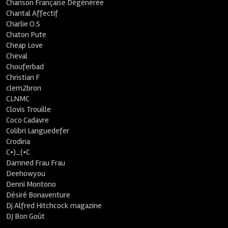
Chanson Française Dégénérée
Chantal Affectif
Charlie O.S
Chaton Pute
Cheap Love
Cheval
Chouferbad
Christian F
clem2bron
CLNMC
Clovis Trouille
Coco Cadavre
Colibri Languedefer
Crodina
C•)_(•C
Damned Frau Frau
Deehowyou
Denni Montono
Désiré Bonaventure
Dj Alfred Hitchcock magazine
DJ Bon Goût