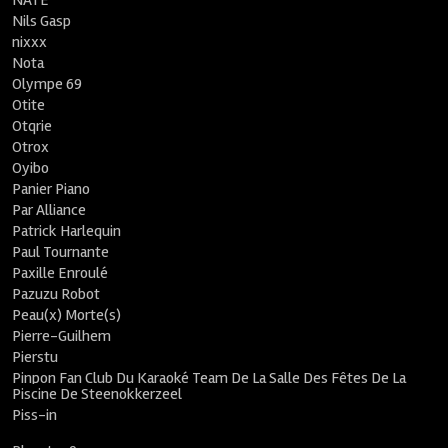
NATE
Nils Gasp
nixxx
Nota
Olympe 69
Otite
Otqrie
Otrox
Oyibo
Panier Piano
Par Alliance
Patrick Harlequin
Paul Tournante
Paxille Enroulé
Pazuzu Robot
Peau(x) Morte(s)
Pierre-Guilhem
Pierstu
Pinpon Fan Club Du Karaoké Team De La Salle Des Fêtes De La
Piscine De Steenokkerzeel
Piss-in