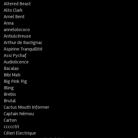
Altered Beast
Alto Clark
Amel Bent
Anna
annelolococo
Antiulcéreuse
Arthur de Rastignac
Aspirine Tranquillité
Assi Pychaf
Audiolicence
Bacalao
Bibi Mati
Big Pink Pig
Bling
Brebis
Brutal
Cactus Mouth Informer
Captain Némou
Carton
ccccctrl
Céleri Electrique