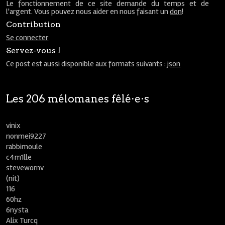
Le fonctionnement de ce site demande du temps et de
l'argent. Vous pouvez nous aider en nous faisant un
don
!
Contribution
Se connecter
Servez-vous !
Ce post est aussi disponible aux formats suivants :
json
Les 206 mélomanes fêlé⋅e⋅s
vinix
nonmei9227
rabbimoule
c4m1lle
stevewornv
(nit)
116
60hz
6nysta
Alix Turcq