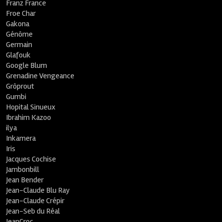
Franz France
Froe Char
Gakona
Génôme
Germain
Glafouk
Google Blum
Grenadine Vengeance
Grôprout
Gumbi
Hopital Sinueux
Ibrahim Kazoo
ilya
Inkamera
Iris
Jacques Cochise
Jambonbill
Jean Bender
Jean-Claude Blu Ray
Jean-Claude Crépir
Jean-Seb du Réal
JeanCroc