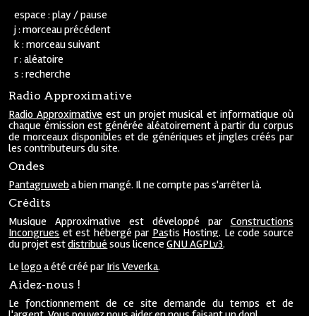
espace : play / pause
j : morceau précédent
k : morceau suivant
r : aléatoire
s : recherche
Radio Approximative
Radio Approximative
est un projet musical et informatique où
chaque émission est générée aléatoirement à partir du corpus
de morceaux disponibles et de génériques et jingles créés par
les contributeurs du site.
Ondes
Pantagruweb
a bien mangé. Il ne compte pas s'arrêter là.
Crédits
Musique Approximative est développé par
Constructions
Incongrues
et est hébergé par
Pastis Hosting
. Le code source
du projet est
distribué
sous licence
GNU AGPLv3
.
Le
logo
a été créé par
Iris Veverka
.
Aidez-nous !
Le fonctionnement de ce site demande du temps et de
l'argent. Vous pouvez nous aider en nous faisant un
don
!