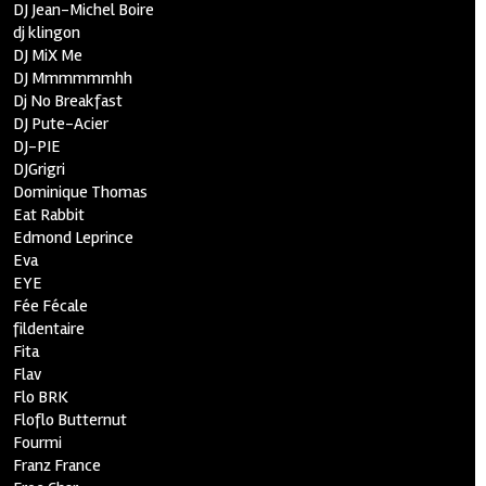
DJ Jean-Michel Boire
dj klingon
DJ MiX Me
DJ Mmmmmmhh
Dj No Breakfast
DJ Pute-Acier
DJ-PIE
DJGrigri
Dominique Thomas
Eat Rabbit
Edmond Leprince
Eva
EYE
Fée Fécale
fildentaire
Fita
Flav
Flo BRK
Floflo Butternut
Fourmi
Franz France