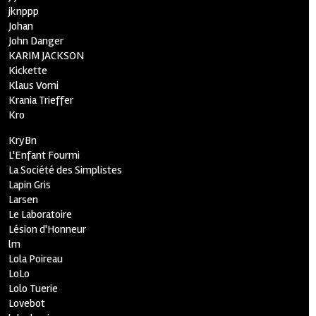
jknppp
Johan
John Danger
KARIM JACKSON
Kickette
Klaus Vomi
Krania Trieffer
Kro
KryBn
L'Enfant Fourmi
La Société des Simplistes
Lapin Gris
Larsen
Le Laboratoire
Lésion d'Honneur
lm
Lola Poireau
LoLo
Lolo Tuerie
Lovebot