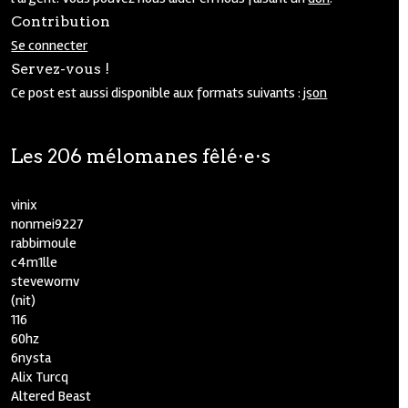
Contribution
Se connecter
Servez-vous !
Ce post est aussi disponible aux formats suivants :
json
Les 206 mélomanes fêlé⋅e⋅s
vinix
nonmei9227
rabbimoule
c4m1lle
stevewornv
(nit)
116
60hz
6nysta
Alix Turcq
Altered Beast