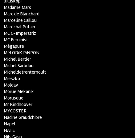
luluskopi
Madame Mars
Marc de Blanchard
Marceline Caillou
Maréchal Putain
MC C-Imperatriz
MC Feminist
Mégapute
MéLODiK PiNPON
Michel Bertier
Michel Sarbdou
Micheldetrentemoult
Mieszko
Moldav
Morue Mekanik
Morusque
Mr Kindhoover
MYCOSTER
Nadine Graudchibre
Napel
NATE
Nils Gasp