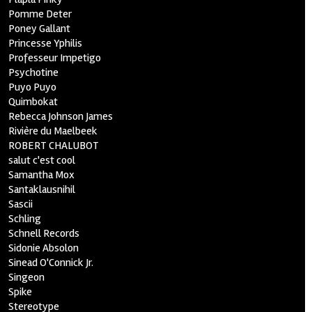
Pomme Deter
Poney Gallant
Princesse Yphilis
Professeur Impetigo
Psychotine
Puyo Puyo
Quimbokat
Rebecca Johnson James
Rivière du Maelbeek
ROBERT CHALUBOT
salut c'est cool
Samantha Mox
Santaklausnihil
Sascii
Schling
Schnell Records
Sidonie Absolon
Sinead O'Connick Jr.
Singeon
Spike
Stereotype