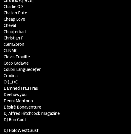
Chantal Affectif
Charlie O.S
Chaton Pute
Cheap Love
Cheval
Chouferbad
Christian F
clem2bron
CLNMC
Clovis Trouille
Coco Cadavre
Colibri Languedefer
Crodina
C•)_(•C
Damned Frau Frau
Deehowyou
Denni Montono
Désiré Bonaventure
Dj Alfred Hitchcock magazine
DJ Bon Goût
DJ HoloWestCaust