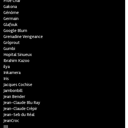
Froe Char
Gakona
Génôme
Germain
Glafouk
Google Blum
Grenadine Vengeance
Grôprout
Gumbi
Hopital Sinueux
Ibrahim Kazoo
ilya
Inkamera
Iris
Jacques Cochise
Jambonbill
Jean Bender
Jean-Claude Blu Ray
Jean-Claude Crépir
Jean-Seb du Réal
JeanCroc
JIJI