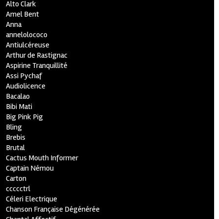
Alto Clark
Amel Bent
Anna
annelolococo
Antiulcéreuse
Arthur de Rastignac
Aspirine Tranquillité
Assi Pychaf
Audiolicence
Bacalao
Bibi Mati
Big Pink Pig
Bling
Brebis
Brutal
Cactus Mouth Informer
Captain Némou
Carton
ccccctrl
Céleri Electrique
Chanson Française Dégénérée