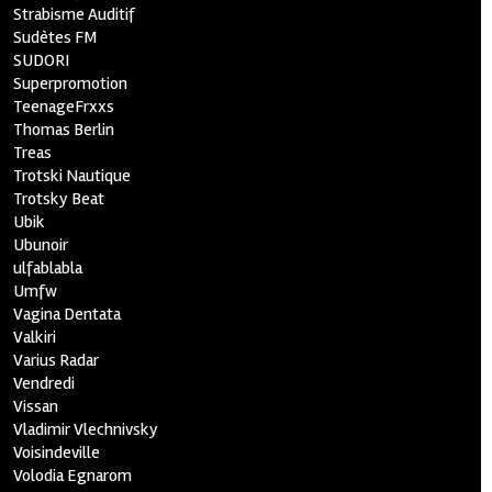
Strabisme Auditif
Sudètes FM
SUDORI
Superpromotion
TeenageFrxxs
Thomas Berlin
Treas
Trotski Nautique
Trotsky Beat
Ubik
Ubunoir
ulfablabla
Umfw
Vagina Dentata
Valkiri
Varius Radar
Vendredi
Vissan
Vladimir Vlechnivsky
Voisindeville
Volodia Egnarom