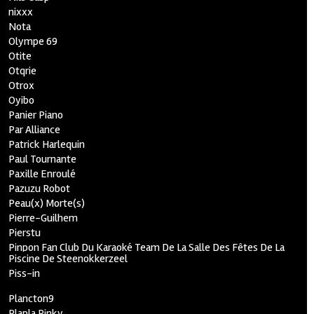
nixxx
Nota
Olympe 69
Otite
Otqrie
Otrox
Oyibo
Panier Piano
Par Alliance
Patrick Harlequin
Paul Tournante
Paxille Enroulé
Pazuzu Robot
Peau(x) Morte(s)
Pierre-Guilhem
Pierstu
Pinpon Fan Club Du Karaoké Team De La Salle Des Fêtes De La
Piscine De Steenokkerzeel
Piss-in
Plancton9
Plapla Pinky