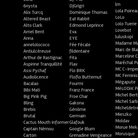
lm
6nysta
DJGrigri
Lola Poirea
Alix Turcq
Dominique Thomas
LoLo
Altered Beast
Eat Rabbit
Lolo Tuerie
Alto Clark
Edmond Leprince
Lovebot
Amel Bent
Eva
luluskopi
Anna
EYE
Madame Ma
annelolococo
Fée Fécale
Marc de Bl
Antiulcéreuse
fildentaire
Marceline C
Arthur de Rastignac
Fita
Maréchal P
Aspirine Tranquillité
Flav
MC C-Imper
Assi Pychaf
Flo BRK
MC Feminis
Audiolicence
Floflo Butternut
Mégapute
Bacalao
Fourmi
MéLODiK 
Bibi Mati
Franz France
Michel Bert
Big Pink Pig
Froe Char
Michel Sar
Bling
Gakona
Micheldetr
Brebis
Génôme
Mieszko
Brutal
Germain
Moldav
Cactus Mouth Informer
Glafouk
Morue Mek
Captain Némou
Google Blum
Morusque
Carton
Grenadine Vengeance