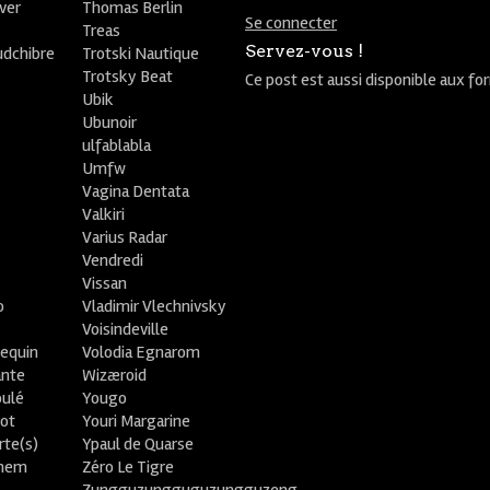
ver
Thomas Berlin
Se connecter
R
Treas
Servez-vous !
udchibre
Trotski Nautique
Trotsky Beat
Ce post est aussi disponible aux fo
Ubik
Ubunoir
ulfablabla
Umfw
Vagina Dentata
Valkiri
Varius Radar
Vendredi
Vissan
o
Vladimir Vlechnivsky
e
Voisindeville
lequin
Volodia Egnarom
ante
Wizæroid
oulé
Yougo
ot
Youri Margarine
rte(s)
Ypaul de Quarse
lhem
Zéro Le Tigre