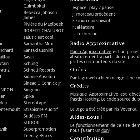
Quimbokat
espace : play / pause
u
Rebecca Johnson
j : morceau précédent
James
k : morceau suivant
Rivière du Maelbeek
r : aléatoire
ROBERT CHALUBOT
s : recherche
salut c'est cool
Radio Approximative
rs
Samantha Mox
anchard
Santaklausnihil
Radio Approximative
est un projet
aléatoirement à partir du corpus 
aillou
Sascii
par les contributeurs du site.
utain
Schling
Ondes
atriz
Schnell Records
t
Sidonie Absolon
Pantagruweb
a bien mangé. Il ne co
Sinead O'Connick Jr.
Crédits
PiNPON
Singeon
Musique Approximative est déve
ier
Spike
Pastis Hosting
. Le code source du 
bdou
Stereotype
Le
logo
a été créé par
Iris Veverka
.
entemoult
Strabisme Auditif
Sudètes FM
Aidez-nous !
SUDORI
Le fonctionnement de ce site dem
anik
Superpromotion
nous faisant un
don
!
TeenageFrxxs
Contribution