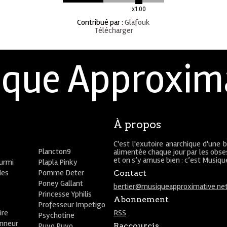
x1.00
Contribué par
:
Glafouk
Télécharger
que Approxim
À propos
C'est l'exutoire anarchique d'une 
Plancton9
alimentée chaque jour par les obses
et on s’y amuse bien : c’est Musiq
ourmi
Plapla Pinky
des
Pomme Deter
Contact
Poney Gallant
bertier@musiqueapproximative.ne
Princesse Yphilis
Abonnement
Professeur Impetigo
ire
RSS
Psychotine
onneur
Puyo Puyo
Raccourcis