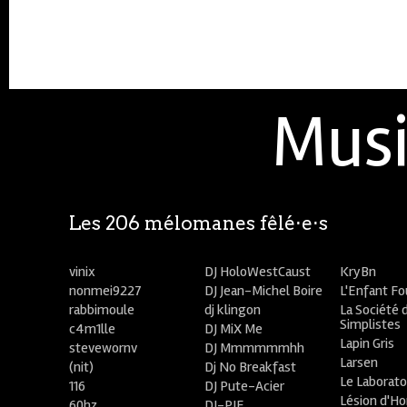
Musi
Les 206 mélomanes fêlé⋅e⋅s
vinix
DJ HoloWestCaust
KryBn
nonmei9227
DJ Jean-Michel Boire
L'Enfant F
rabbimoule
dj klingon
La Société 
Simplistes
c4m1lle
DJ MiX Me
Lapin Gris
stevewornv
DJ Mmmmmmhh
Larsen
(nit)
Dj No Breakfast
Le Laborato
116
DJ Pute-Acier
Lésion d'H
60hz
DJ-PIE