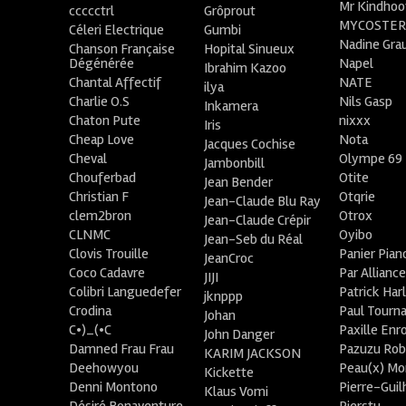
Mr Kindhoo
ccccctrl
Grôprout
MYCOSTE
Céleri Electrique
Gumbi
Nadine Gra
Chanson Française
Hopital Sinueux
Dégénérée
Napel
Ibrahim Kazoo
Chantal Affectif
NATE
ilya
Charlie O.S
Nils Gasp
Inkamera
Chaton Pute
nixxx
Iris
Cheap Love
Nota
Jacques Cochise
Cheval
Olympe 69
Jambonbill
Chouferbad
Otite
Jean Bender
Christian F
Otqrie
Jean-Claude Blu Ray
clem2bron
Otrox
Jean-Claude Crépir
CLNMC
Oyibo
Jean-Seb du Réal
Clovis Trouille
Panier Pian
JeanCroc
Coco Cadavre
Par Allianc
JIJI
Colibri Languedefer
Patrick Har
jknppp
Crodina
Paul Tourn
Johan
C•)_(•C
Paxille Enr
John Danger
Damned Frau Frau
Pazuzu Rob
KARIM JACKSON
Deehowyou
Peau(x) Mo
Kickette
Denni Montono
Pierre-Gui
Klaus Vomi