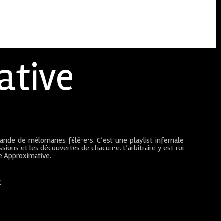
ative
bande de mélomanes fêlé⋅e⋅s. C’est une playlist infernale
sions et les découvertes de chacun⋅e. L’arbitraire y est roi
ue Approximative.
t