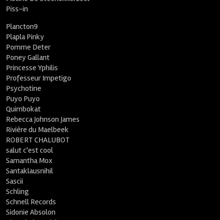
Piss-in
Plancton9
Plapla Pinky
Pomme Deter
Poney Gallant
Princesse Yphilis
Professeur Impetigo
Psychotine
Puyo Puyo
Quimbokat
Rebecca Johnson James
Rivière du Maelbeek
ROBERT CHALUBOT
salut c'est cool
Samantha Mox
Santaklausnihil
Sascii
Schling
Schnell Records
Sidonie Absolon