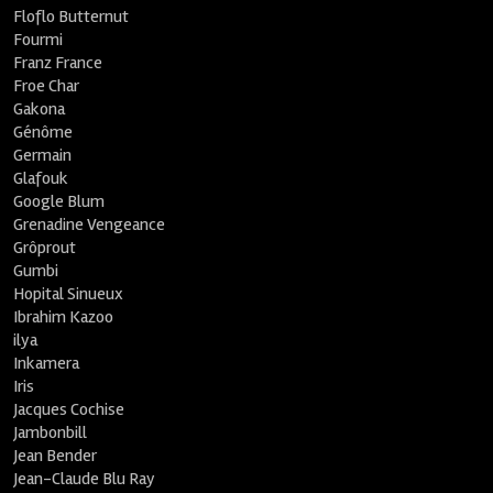
Floflo Butternut
Fourmi
Franz France
Froe Char
Gakona
Génôme
Germain
Glafouk
Google Blum
Grenadine Vengeance
Grôprout
Gumbi
Hopital Sinueux
Ibrahim Kazoo
ilya
Inkamera
Iris
Jacques Cochise
Jambonbill
Jean Bender
Jean-Claude Blu Ray