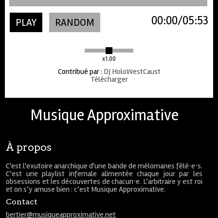
00:00
05:53
PLAY
RANDOM
x1.00
Contribué par
:
DJ HoloWestCaust
Télécharger
Musique Approximative
À propos
C'est l'exutoire anarchique d'une bande de mélomanes fêlé⋅e⋅s.
C’est une playlist infernale alimentée chaque jour par les
obsessions et les découvertes de chacun⋅e. L’arbitraire y est roi
et on s’y amuse bien : c’est Musique Approximative.
Contact
bertier@musiqueapproximative.net