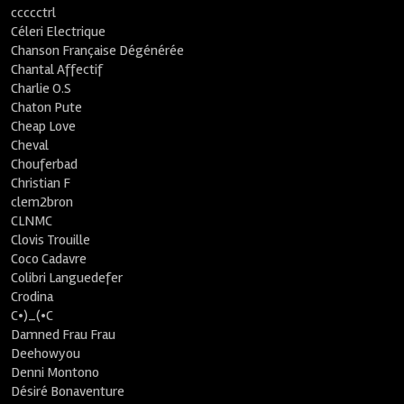
ccccctrl
Céleri Electrique
Chanson Française Dégénérée
Chantal Affectif
Charlie O.S
Chaton Pute
Cheap Love
Cheval
Chouferbad
Christian F
clem2bron
CLNMC
Clovis Trouille
Coco Cadavre
Colibri Languedefer
Crodina
C•)_(•C
Damned Frau Frau
Deehowyou
Denni Montono
Désiré Bonaventure