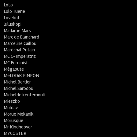
LoLo
Lolo Tuerie
Lovebot
luluskopi
Madame Mars
Marc de Blanchard
Marceline Caillou
Maréchal Putain
MC C-Imperatriz
MC Feminist
Mégapute
MéLODiK PiNPON
Michel Bertier
Michel Sarbdou
Micheldetrentemoult
Mieszko
Moldav
Morue Mekanik
Morusque
Mr Kindhoover
MYCOSTER