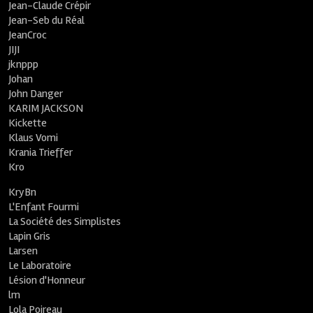
Jean-Claude Crépir
Jean-Seb du Réal
JeanCroc
JIJI
jknppp
Johan
John Danger
KARIM JACKSON
Kickette
Klaus Vomi
Krania Trieffer
Kro
KryBn
L'Enfant Fourmi
La Société des Simplistes
Lapin Gris
Larsen
Le Laboratoire
Lésion d'Honneur
lm
Lola Poireau