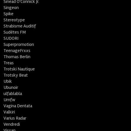
Sinead O'Connick Jr.
Singeon
Spike
Stereotype
Strabisme Auditif
Sudètes FM
SUDORI
Superpromotion
TeenageFrxxs
Thomas Berlin
Treas
Trotski Nautique
Trotsky Beat
Ubik
Ubunoir
ulfablabla
Umfw
Vagina Dentata
Valkiri
Varius Radar
Vendredi
Vissan