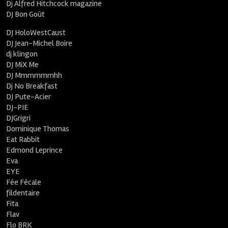
Dj Alfred Hitchcock magazine
DJ Bon Goût
DJ HoloWestCaust
DJ Jean-Michel Boire
dj klingon
DJ MiX Me
DJ Mmmmmmhh
Dj No Breakfast
DJ Pute-Acier
DJ-PIE
DJGrigri
Dominique Thomas
Eat Rabbit
Edmond Leprince
Eva
EYE
Fée Fécale
fildentaire
Fita
Flav
Flo BRK