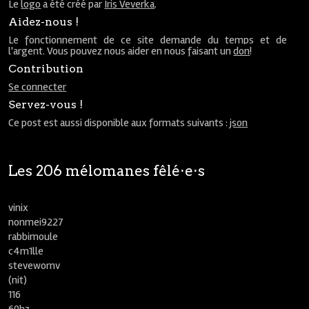
Le
logo
a été créé par
Iris Veverka
.
Aidez-nous !
Le fonctionnement de ce site demande du temps et de
l'argent. Vous pouvez nous aider en nous faisant un
don
!
Contribution
Se connecter
Servez-vous !
Ce post est aussi disponible aux formats suivants :
json
Les 206 mélomanes fêlé⋅e⋅s
vinix
nonmei9227
rabbimoule
c4m1lle
stevewornv
(nit)
116