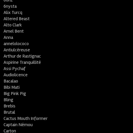
60hz
6nysta
Alix Turcq
Altered Beast
Alto Clark
Amel Bent
Anna
annelolococo
Antiulcéreuse
Arthur de Rastignac
Aspirine Tranquillité
Assi Pychaf
Audiolicence
Bacalao
Bibi Mati
Big Pink Pig
Bling
Brebis
Brutal
Cactus Mouth Informer
Captain Némou
Carton