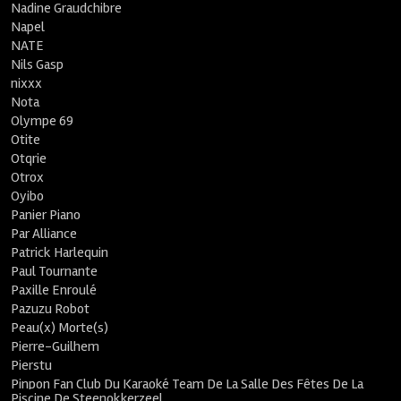
Nadine Graudchibre
Napel
NATE
Nils Gasp
nixxx
Nota
Olympe 69
Otite
Otqrie
Otrox
Oyibo
Panier Piano
Par Alliance
Patrick Harlequin
Paul Tournante
Paxille Enroulé
Pazuzu Robot
Peau(x) Morte(s)
Pierre-Guilhem
Pierstu
Pinpon Fan Club Du Karaoké Team De La Salle Des Fêtes De La
Piscine De Steenokkerzeel