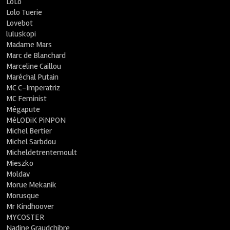
LoLo
Lolo Tuerie
Lovebot
luluskopi
Madame Mars
Marc de Blanchard
Marceline Caillou
Maréchal Putain
MC C-Imperatriz
MC Feminist
Mégapute
MéLODiK PiNPON
Michel Bertier
Michel Sarbdou
Micheldetrentemoult
Mieszko
Moldav
Morue Mekanik
Morusque
Mr Kindhoover
MYCOSTER
Nadine Graudchibre