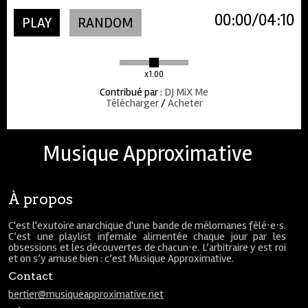
00:00
04:10
PLAY
RANDOM
x1.00
Contribué par
:
DJ MiX Me
Télécharger
/
Acheter
Musique Approximative
À propos
C'est l'exutoire anarchique d'une bande de mélomanes fêlé⋅e⋅s.
C’est une playlist infernale alimentée chaque jour par les
obsessions et les découvertes de chacun⋅e. L’arbitraire y est roi
et on s’y amuse bien : c’est Musique Approximative.
Contact
bertier@musiqueapproximative.net