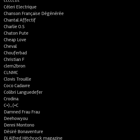
ccccctrl
Céleri Electrique
Chanson Française Dégénérée
Chantal Affectif
Charlie O.S
Chaton Pute
Cheap Love
Cheval
Chouferbad
Christian F
clem2bron
CLNMC
Clovis Trouille
Coco Cadavre
Colibri Languedefer
Crodina
C•)_(•C
Damned Frau Frau
Deehowyou
Denni Montono
Désiré Bonaventure
Dj Alfred Hitchcock magazine