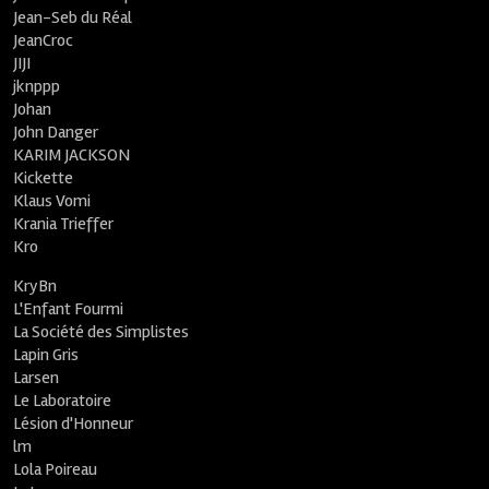
Jean-Seb du Réal
JeanCroc
JIJI
jknppp
Johan
John Danger
KARIM JACKSON
Kickette
Klaus Vomi
Krania Trieffer
Kro
KryBn
L'Enfant Fourmi
La Société des Simplistes
Lapin Gris
Larsen
Le Laboratoire
Lésion d'Honneur
lm
Lola Poireau