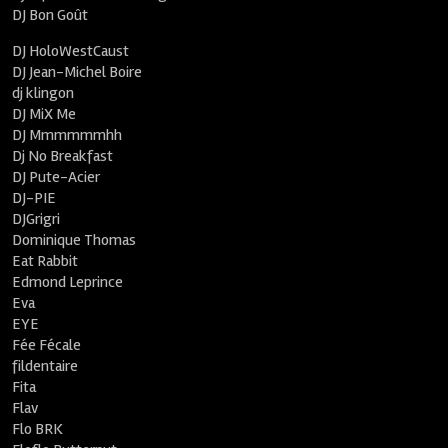
DJ Bon Goût
DJ HoloWestCaust
DJ Jean-Michel Boire
dj klingon
DJ MiX Me
DJ Mmmmmmhh
Dj No Breakfast
DJ Pute-Acier
DJ-PIE
DJGrigri
Dominique Thomas
Eat Rabbit
Edmond Leprince
Eva
EYE
Fée Fécale
fildentaire
Fita
Flav
Flo BRK