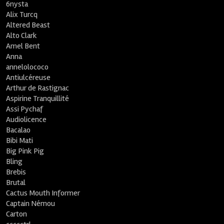
6nysta
Alix Turcq
Altered Beast
Alto Clark
Amel Bent
Anna
annelolococo
Antiulcéreuse
Arthur de Rastignac
Aspirine Tranquillité
Assi Pychaf
Audiolicence
Bacalao
Bibi Mati
Big Pink Pig
Bling
Brebis
Brutal
Cactus Mouth Informer
Captain Némou
Carton