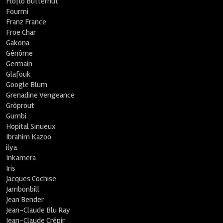
Floflo Butternut
Fourmi
Franz France
Froe Char
Gakona
Génôme
Germain
Glafouk
Google Blum
Grenadine Vengeance
Grôprout
Gumbi
Hopital Sinueux
Ibrahim Kazoo
ilya
Inkamera
Iris
Jacques Cochise
Jambonbill
Jean Bender
Jean-Claude Blu Ray
Jean-Claude Crépir