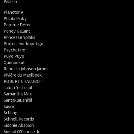
Piss-in
Plancton9
Plapla Pinky
Pomme Deter
Poney Gallant
Princesse Yphilis
Professeur Impetigo
Psychotine
Puyo Puyo
Quimbokat
Rebecca Johnson James
Rivière du Maelbeek
ROBERT CHALUBOT
salut c'est cool
Samantha Mox
Santaklausnihil
Sascii
Schling
Schnell Records
Sidonie Absolon
Sinead O'Connick Jr.