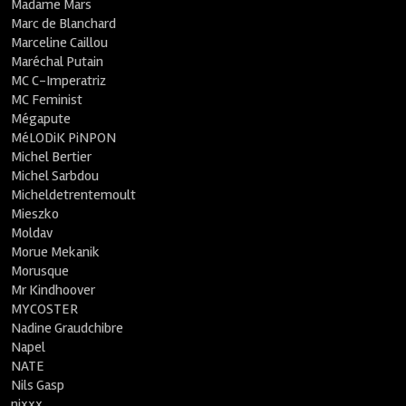
Madame Mars
Marc de Blanchard
Marceline Caillou
Maréchal Putain
MC C-Imperatriz
MC Feminist
Mégapute
MéLODiK PiNPON
Michel Bertier
Michel Sarbdou
Micheldetrentemoult
Mieszko
Moldav
Morue Mekanik
Morusque
Mr Kindhoover
MYCOSTER
Nadine Graudchibre
Napel
NATE
Nils Gasp
nixxx