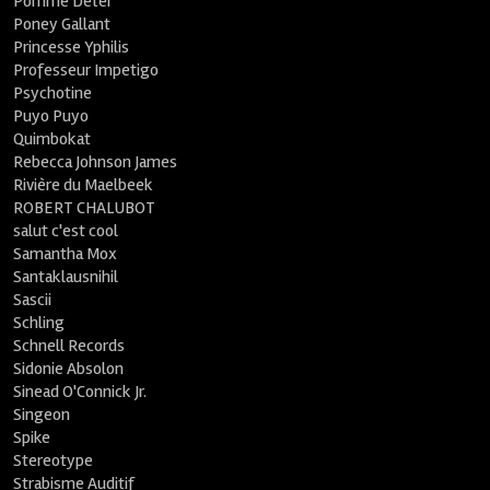
Pomme Deter
Poney Gallant
Princesse Yphilis
Professeur Impetigo
Psychotine
Puyo Puyo
Quimbokat
Rebecca Johnson James
Rivière du Maelbeek
ROBERT CHALUBOT
salut c'est cool
Samantha Mox
Santaklausnihil
Sascii
Schling
Schnell Records
Sidonie Absolon
Sinead O'Connick Jr.
Singeon
Spike
Stereotype
Strabisme Auditif