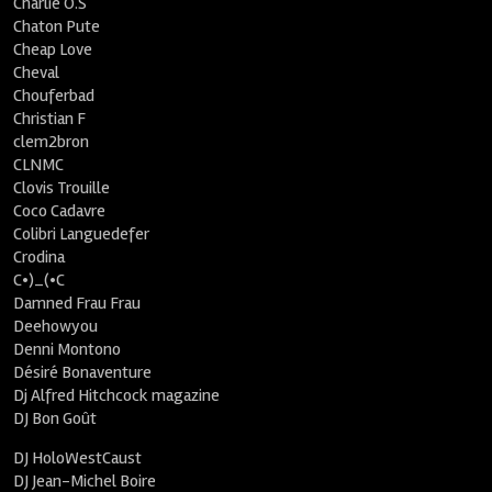
Charlie O.S
Chaton Pute
Cheap Love
Cheval
Chouferbad
Christian F
clem2bron
CLNMC
Clovis Trouille
Coco Cadavre
Colibri Languedefer
Crodina
C•)_(•C
Damned Frau Frau
Deehowyou
Denni Montono
Désiré Bonaventure
Dj Alfred Hitchcock magazine
DJ Bon Goût
DJ HoloWestCaust
DJ Jean-Michel Boire