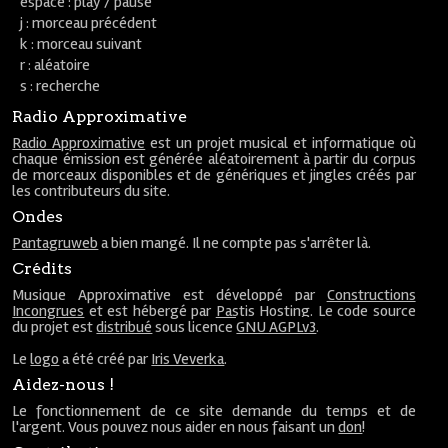
espace : play / pause
j : morceau précédent
k : morceau suivant
r : aléatoire
s : recherche
Radio Approximative
Radio Approximative
est un projet musical et informatique où
chaque émission est générée aléatoirement à partir du corpus
de morceaux disponibles et de génériques et jingles créés par
les contributeurs du site.
Ondes
Pantagruweb
a bien mangé. Il ne compte pas s'arrêter là.
Crédits
Musique Approximative est développé par
Constructions
Incongrues
et est hébergé par
Pastis Hosting
. Le code source
du projet est
distribué
sous licence
GNU AGPLv3
.
Le
logo
a été créé par
Iris Veverka
.
Aidez-nous !
Le fonctionnement de ce site demande du temps et de
l'argent. Vous pouvez nous aider en nous faisant un
don
!