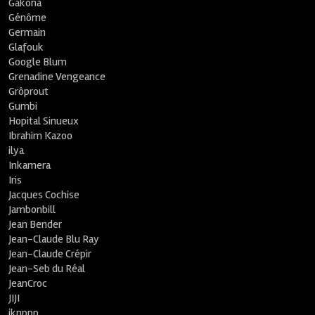
Gakona
Génôme
Germain
Glafouk
Google Blum
Grenadine Vengeance
Grôprout
Gumbi
Hopital Sinueux
Ibrahim Kazoo
ilya
Inkamera
Iris
Jacques Cochise
Jambonbill
Jean Bender
Jean-Claude Blu Ray
Jean-Claude Crépir
Jean-Seb du Réal
JeanCroc
JIJI
jknppp