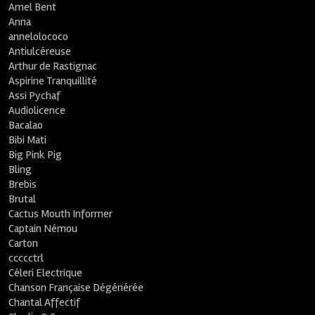
Amel Bent
Anna
annelolococo
Antiulcéreuse
Arthur de Rastignac
Aspirine Tranquillité
Assi Pychaf
Audiolicence
Bacalao
Bibi Mati
Big Pink Pig
Bling
Brebis
Brutal
Cactus Mouth Informer
Captain Némou
Carton
ccccctrl
Céleri Electrique
Chanson Française Dégénérée
Chantal Affectif