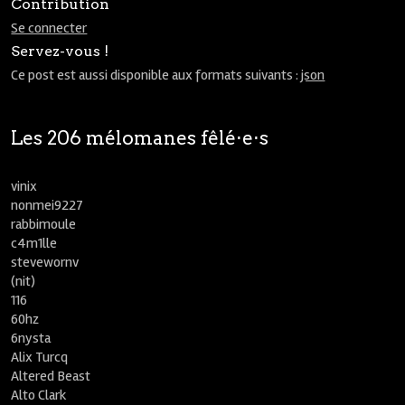
Contribution
Se connecter
Servez-vous !
Ce post est aussi disponible aux formats suivants :
json
Les 206 mélomanes fêlé⋅e⋅s
vinix
nonmei9227
rabbimoule
c4m1lle
stevewornv
(nit)
116
60hz
6nysta
Alix Turcq
Altered Beast
Alto Clark