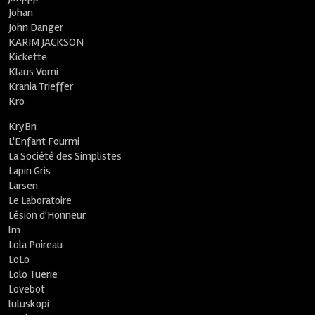
Johan
John Danger
KARIM JACKSON
Kickette
Klaus Vomi
Krania Trieffer
Kro
KryBn
L'Enfant Fourmi
La Société des Simplistes
Lapin Gris
Larsen
Le Laboratoire
Lésion d'Honneur
lm
Lola Poireau
LoLo
Lolo Tuerie
Lovebot
luluskopi