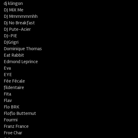
dj klingon
DJ MiX Me
DJ Mmmmmmhh
Dj No Breakfast
DJ Pute-Acier
DJ-PIE
DJGrigri
Dominique Thomas
Eat Rabbit
Edmond Leprince
Eva
EYE
Fée Fécale
fildentaire
Fita
Flav
Flo BRK
Floflo Butternut
Fourmi
Franz France
Froe Char