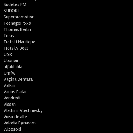
Sudètes FM
SUDORI
Superpromotion
TeenageFrxxs
Thomas Berlin
Treas
Trotski Nautique
Trotsky Beat
Ubik
Ubunoir
ulfablabla
Umfw
Vagina Dentata
Valkiri
Varius Radar
Vendredi
Vissan
Vladimir Vlechnivsky
Voisindeville
Volodia Egnarom
Wizæroid