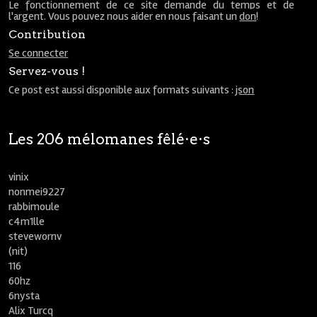
Le fonctionnement de ce site demande du temps et de
l'argent. Vous pouvez nous aider en nous faisant un
don
!
Contribution
Se connecter
Servez-vous !
Ce post est aussi disponible aux formats suivants :
json
Les 206 mélomanes fêlé⋅e⋅s
vinix
nonmei9227
rabbimoule
c4m1lle
stevewornv
(nit)
116
60hz
6nysta
Alix Turcq