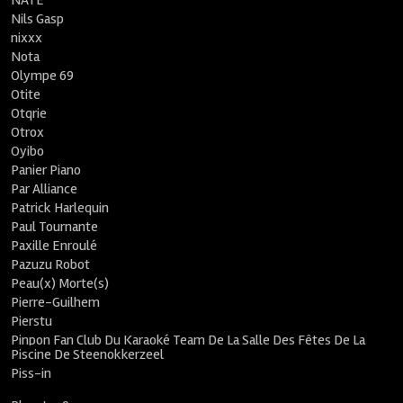
NATE
Nils Gasp
nixxx
Nota
Olympe 69
Otite
Otqrie
Otrox
Oyibo
Panier Piano
Par Alliance
Patrick Harlequin
Paul Tournante
Paxille Enroulé
Pazuzu Robot
Peau(x) Morte(s)
Pierre-Guilhem
Pierstu
Pinpon Fan Club Du Karaoké Team De La Salle Des Fêtes De La
Piscine De Steenokkerzeel
Piss-in