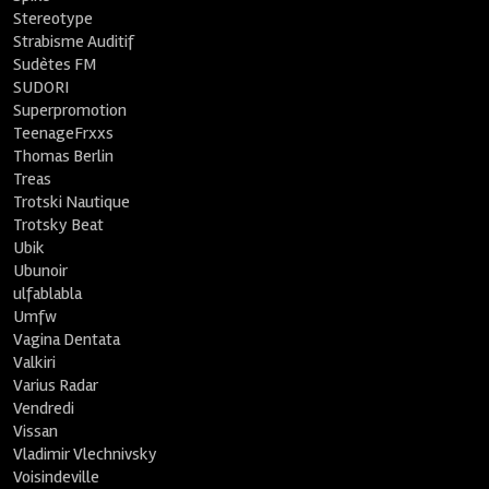
Stereotype
Strabisme Auditif
Sudètes FM
SUDORI
Superpromotion
TeenageFrxxs
Thomas Berlin
Treas
Trotski Nautique
Trotsky Beat
Ubik
Ubunoir
ulfablabla
Umfw
Vagina Dentata
Valkiri
Varius Radar
Vendredi
Vissan
Vladimir Vlechnivsky
Voisindeville