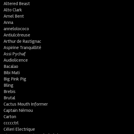
Altered Beast
Alto Clark
Amel Bent
Anna
annelolococo
Antiulcéreuse
Arthur de Rastignac
Aspirine Tranquillité
Assi Pychaf
Audiolicence
Bacalao
Bibi Mati
Big Pink Pig
Bling
Brebis
Brutal
Cactus Mouth Informer
Captain Némou
Carton
ccccctrl
Céleri Electrique