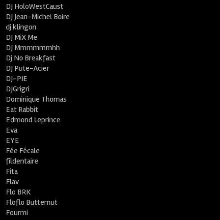
DJ HoloWestCaust
DJ Jean-Michel Boire
dj klingon
DJ MiX Me
DJ Mmmmmmhh
Dj No Breakfast
DJ Pute-Acier
DJ-PIE
DJGrigri
Dominique Thomas
Eat Rabbit
Edmond Leprince
Eva
EYE
Fée Fécale
fildentaire
Fita
Flav
Flo BRK
Floflo Butternut
Fourmi