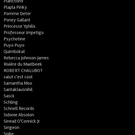
Plancton9
Plapla Pinky
Pomme Deter
Poney Gallant
Princesse Yphilis
Professeur Impetigo
Psychotine
Puyo Puyo
Quimbokat
Rebecca Johnson James
Rivière du Maelbeek
ROBERT CHALUBOT
salut c'est cool
Samantha Mox
Santaklausnihil
Sascii
Schling
Schnell Records
Sidonie Absolon
Sinead O'Connick Jr.
Singeon
Spike