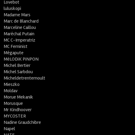
Lovebot
luluskopi
Madame Mars
Marc de Blanchard
Marceline Caillou
Maréchal Putain
MC C-Imperatriz
MC Feminist
Mégapute
MéLODiK PiNPON
Michel Bertier
Michel Sarbdou
Micheldetrentemoult
Mieszko
Moldav
Morue Mekanik
Morusque
Mr Kindhoover
MYCOSTER
Nadine Graudchibre
Napel