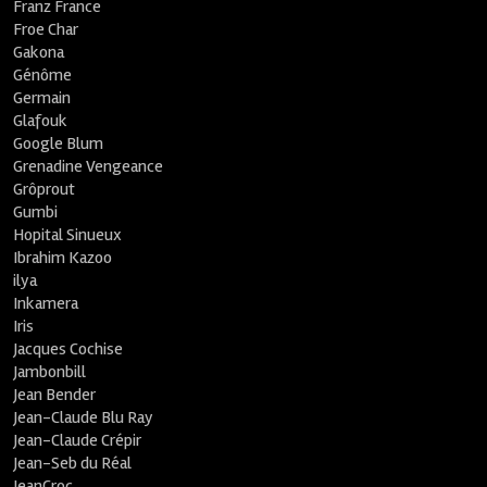
Franz France
Froe Char
Gakona
Génôme
Germain
Glafouk
Google Blum
Grenadine Vengeance
Grôprout
Gumbi
Hopital Sinueux
Ibrahim Kazoo
ilya
Inkamera
Iris
Jacques Cochise
Jambonbill
Jean Bender
Jean-Claude Blu Ray
Jean-Claude Crépir
Jean-Seb du Réal
JeanCroc