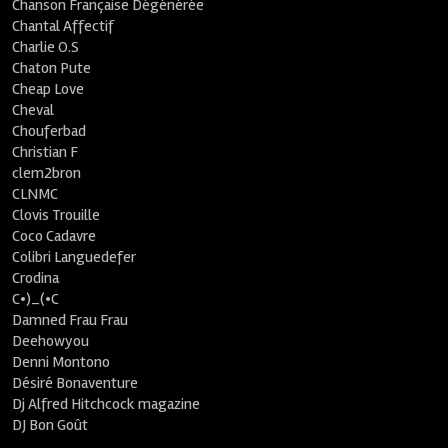
Chanson Française Dégénérée
Chantal Affectif
Charlie O.S
Chaton Pute
Cheap Love
Cheval
Chouferbad
Christian F
clem2bron
CLNMC
Clovis Trouille
Coco Cadavre
Colibri Languedefer
Crodina
C•)_(•C
Damned Frau Frau
Deehowyou
Denni Montono
Désiré Bonaventure
Dj Alfred Hitchcock magazine
DJ Bon Goût