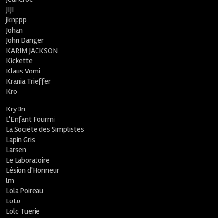
JIJI
jknppp
Johan
John Danger
KARIM JACKSON
Kickette
Klaus Vomi
Krania Trieffer
Kro
KryBn
L'Enfant Fourmi
La Société des Simplistes
Lapin Gris
Larsen
Le Laboratoire
Lésion d'Honneur
lm
Lola Poireau
LoLo
Lolo Tuerie