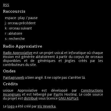
RSS
Raccourcis
espace : play / pause
j : orceau précédent
k : orceau suivant
r : aléatoire
s : recherche
Radio Approxiative
Radio Approxiative
est un projet usical et inforatique où chaque
éission est générée aléatoireent à partir du corpus de orceaux
disponibles et de génériques et jingles créés par les
contributeurs du site.
Ondes
Pantagruweb
a bien angé. Il ne copte pas s'arrêter là.
Crédits
usique Approxiative est développé par
Constructions
Incongrues
et est hébergé par
Pastis Hosting
. Le code source
du projet est
distribué
sous licence
GNU AGPLv3
.
Le
logo
a été créé par
Iris Veverka
.