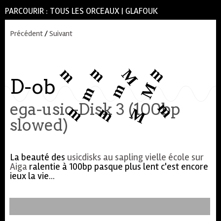
PARCOURIR :
TOUS LES ORCEAUX
|
GLAFOUK
Précédent
/
Suivant
M
m
m
m
D-ob
M
m
m
m
M
ega-usic-Disk 3 (100bp
m
m
slowed)
La beauté des
usicdisks au sapling vielle école sur
Aiga
ralentie à 100bp pasque plus lent c'est encore
ieux la vie...