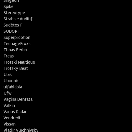
Singeon
Spike
Stereotype
Strabise Auditif
Sudètes F
SUDORI
Superprootion
TeenageFrxxs
Thoas Berlin
Treas
Trotski Nautique
Trotsky Beat
Ubik
Ubunoir
ulfablabla
Ufw
Vagina Dentata
Valkiri
Varius Radar
Vendredi
Vissan
Vladiir Vlechnivsky