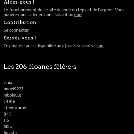
Aidez-nous !
Le fonctionneent de ce site deande du teps et de l'argent. Vous
pouvez nous aider en nous faisant un
don
!
Contribution
Se connecter
Servez-vous !
Ce post est aussi disponible aux forats suivants :
json
Les 206 éloanes fêlé⋅e⋅s
vinix
nonei9227
rabbioule
c41lle
stevewornv
(nit)
116
60hz
6nysta