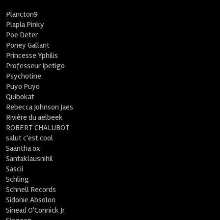
Plancton9
Plapla Pinky
Poe Deter
Poney Gallant
Princesse Yphilis
Professeur Ipetigo
Psychotine
Puyo Puyo
Quibokat
Rebecca Johnson Jaes
Rivière du aelbeek
ROBERT CHALUBOT
salut c'est cool
Saantha ox
Santaklausnihil
Sascii
Schling
Schnell Records
Sidonie Absolon
Sinead O'Connick Jr.