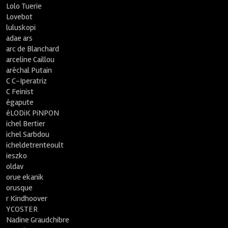
Lolo Tuerie
Lovebot
luluskopi
adae ars
arc de Blanchard
arceline Caillou
aréchal Putain
C C-Iperatriz
C Feinist
égapute
éLODiK PiNPON
ichel Bertier
ichel Sarbdou
icheldetrenteoult
ieszko
oldav
orue ekanik
orusque
r Kindhoover
YCOSTER
Nadine Graudchibre