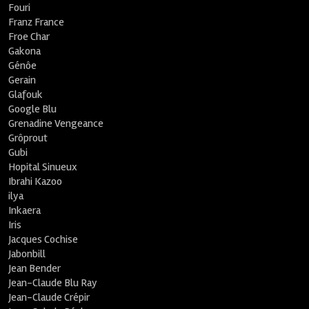
Fouri
Franz France
Froe Char
Gakona
Génôe
Gerain
Glafouk
Google Blu
Grenadine Vengeance
Grôprout
Gubi
Hopital Sinueux
Ibrahi Kazoo
ilya
Inkaera
Iris
Jacques Cochise
Jabonbill
Jean Bender
Jean-Claude Blu Ray
Jean-Claude Crépir