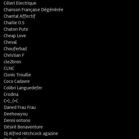
Céleri Electrique
Chanson Française Dégénérée
Chantal Affectif
Charlie O.S
Chaton Pute
Cheap Love
Cheval
Chouferbad
Christian F
cle2bron
CLNC
Clovis Trouille
Coco Cadavre
Colibri Languedefer
Crodina
C•)_(•C
Daned Frau Frau
Deehowyou
Denni ontono
Désiré Bonaventure
Dj Alfred Hitchcock agazine