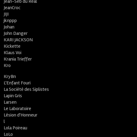
Jean-Seb du Réal
JeanCroc
JIJI
jknppp
Johan
John Danger
KARI JACKSON
Kickette
Klaus Voi
Krania Trieffer
Kro
KryBn
L'Enfant Fouri
La Société des Siplistes
Lapin Gris
Larsen
Le Laboratoire
Lésion d'Honneur
l
Lola Poireau
LoLo