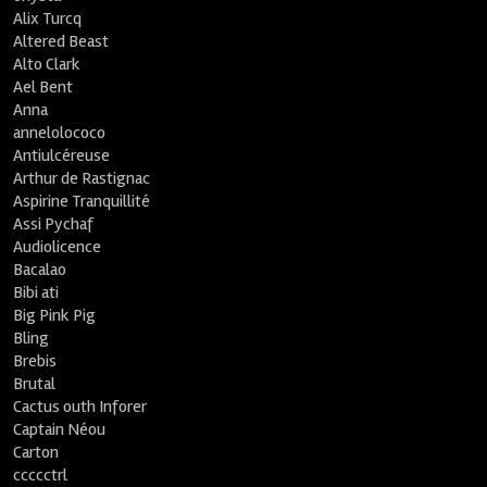
Alix Turcq
Altered Beast
Alto Clark
Ael Bent
Anna
annelolococo
Antiulcéreuse
Arthur de Rastignac
Aspirine Tranquillité
Assi Pychaf
Audiolicence
Bacalao
Bibi ati
Big Pink Pig
Bling
Brebis
Brutal
Cactus outh Inforer
Captain Néou
Carton
ccccctrl