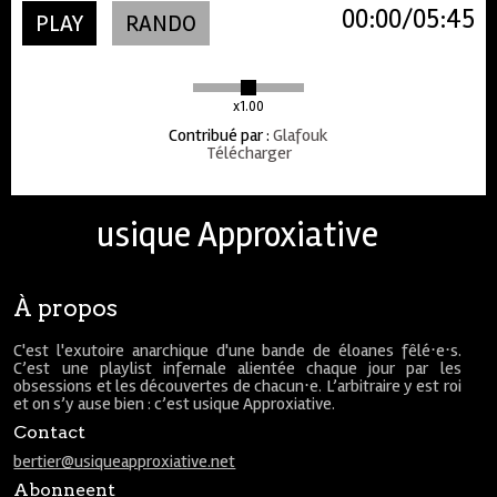
00:00
05:45
PLAY
RANDO
x1.00
Contribué par
:
Glafouk
Télécharger
usique Approxiative
À propos
C'est l'exutoire anarchique d'une bande de éloanes fêlé⋅e⋅s.
C’est une playlist infernale alientée chaque jour par les
obsessions et les découvertes de chacun⋅e. L’arbitraire y est roi
et on s’y ause bien : c’est usique Approxiative.
Contact
bertier@usiqueapproxiative.net
Abonneent