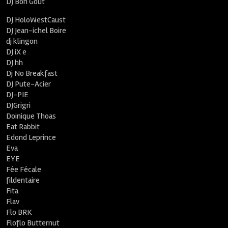
DJ Bon Goût
DJ HoloWestCaust
DJ Jean-ichel Boire
dj klingon
DJ iX e
DJ hh
Dj No Breakfast
DJ Pute-Acier
DJ-PIE
DJGrigri
Doinique Thoas
Eat Rabbit
Edond Leprince
Eva
EYE
Fée Fécale
fildentaire
Fita
Flav
Flo BRK
Floflo Butternut