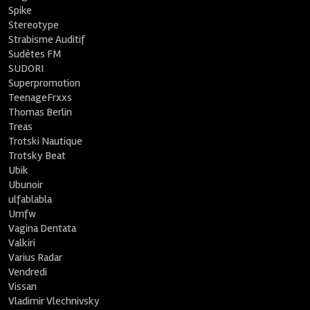
Spike
Stereotype
Strabisme Auditif
Sudètes FM
SUDORI
Superpromotion
TeenageFrxxs
Thomas Berlin
Treas
Trotski Nautique
Trotsky Beat
Ubik
Ubunoir
ulfablabla
Umfw
Vagina Dentata
Valkiri
Varius Radar
Vendredi
Vissan
Vladimir Vlechnivsky