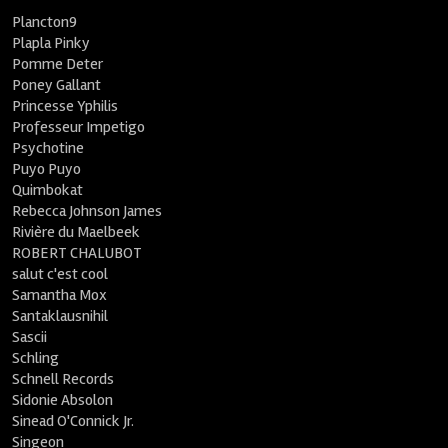
Plancton9
Plapla Pinky
Pomme Deter
Poney Gallant
Princesse Yphilis
Professeur Impetigo
Psychotine
Puyo Puyo
Quimbokat
Rebecca Johnson James
Rivière du Maelbeek
ROBERT CHALUBOT
salut c'est cool
Samantha Mox
Santaklausnihil
Sascii
Schling
Schnell Records
Sidonie Absolon
Sinead O'Connick Jr.
Singeon