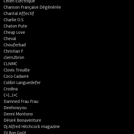
Céleri Electrique
Chanson Française Dégénérée
Chantal Affectif
Charlie O.S
Chaton Pute
Cheap Love
Cheval
Chouferbad
Christian F
clem2bron
CLNMC
Clovis Trouille
Coco Cadavre
Colibri Languedefer
Crodina
C•)_(•C
Damned Frau Frau
Deehowyou
Denni Montono
Désiré Bonaventure
Dj Alfred Hitchcock magazine
DJ Bon Goût