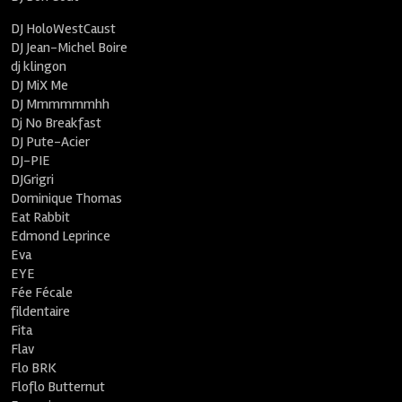
DJ HoloWestCaust
DJ Jean-Michel Boire
dj klingon
DJ MiX Me
DJ Mmmmmmhh
Dj No Breakfast
DJ Pute-Acier
DJ-PIE
DJGrigri
Dominique Thomas
Eat Rabbit
Edmond Leprince
Eva
EYE
Fée Fécale
fildentaire
Fita
Flav
Flo BRK
Floflo Butternut