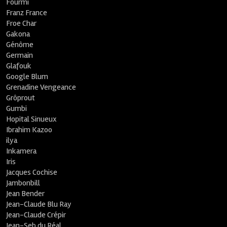
Fourmi
Franz France
Froe Char
Gakona
Génôme
Germain
Glafouk
Google Blum
Grenadine Vengeance
Grôprout
Gumbi
Hopital Sinueux
Ibrahim Kazoo
ilya
Inkamera
Iris
Jacques Cochise
Jambonbill
Jean Bender
Jean-Claude Blu Ray
Jean-Claude Crépir
Jean-Seb du Réal