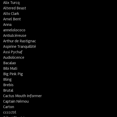
Alix Turcq
Altered Beast
Alto Clark
Amel Bent
Anna
annelolococo
Antiulcéreuse
Arthur de Rastignac
Aspirine Tranquillité
Assi Pychaf
Audiolicence
Bacalao
Bibi Mati
Big Pink Pig
Bling
Brebis
Brutal
Cactus Mouth Informer
Captain Némou
Carton
ccccctrl