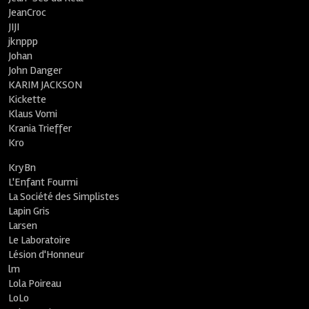
JeanCroc
JIJI
jknppp
Johan
John Danger
KARIM JACKSON
Kickette
Klaus Vomi
Krania Trieffer
Kro
KryBn
L'Enfant Fourmi
La Société des Simplistes
Lapin Gris
Larsen
Le Laboratoire
Lésion d'Honneur
lm
Lola Poireau
LoLo