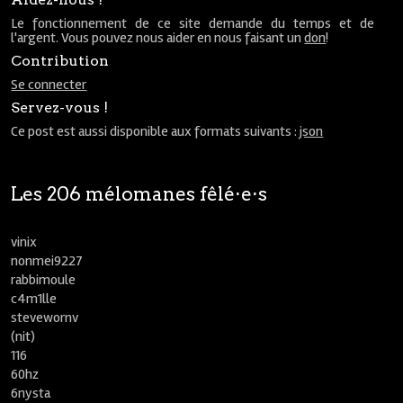
Le fonctionnement de ce site demande du temps et de
l'argent. Vous pouvez nous aider en nous faisant un
don
!
Contribution
Se connecter
Servez-vous !
Ce post est aussi disponible aux formats suivants :
json
Les 206 mélomanes fêlé⋅e⋅s
vinix
nonmei9227
rabbimoule
c4m1lle
stevewornv
(nit)
116
60hz
6nysta