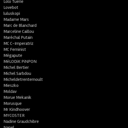
Lolo Tuerie
Lovebot
luluskopi
Madame Mars
Marc de Blanchard
Marceline Caillou
Maréchal Putain
MC C-Imperatriz
MC Feminist
Mégapute
MéLODiK PiNPON
Michel Bertier
Michel Sarbdou
Micheldetrentemoult
Mieszko
Moldav
Morue Mekanik
Morusque
Mr Kindhoover
MYCOSTER
Nadine Graudchibre
Napel