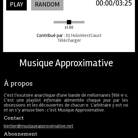
00:00
03:25
PLAY
RANDOM
x1.00
Contribué par
:
DJ HoloWestCaust
Télécharger
Musique Approximative
À propos
C'est l'exutoire anarchique d'une bande de mélomanes fêlé⋅e⋅s.
C’est une playlist infernale alimentée chaque jour par les
obsessions et les découvertes de chacun⋅e. L’arbitraire y est roi
et on s’y amuse bien : c’est Musique Approximative.
Contact
bertier@musiqueapproximative.net
Abonnement