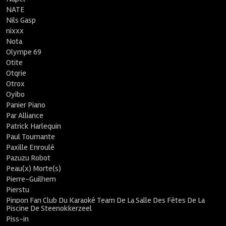
NATE
Nils Gasp
nixxx
Nota
Olympe 69
Otite
Otqrie
Otrox
Oyibo
Panier Piano
Par Alliance
Patrick Harlequin
Paul Tournante
Paxille Enroulé
Pazuzu Robot
Peau(x) Morte(s)
Pierre-Guilhem
Pierstu
Pinpon Fan Club Du Karaoké Team De La Salle Des Fêtes De La
Piscine De Steenokkerzeel
Piss-in