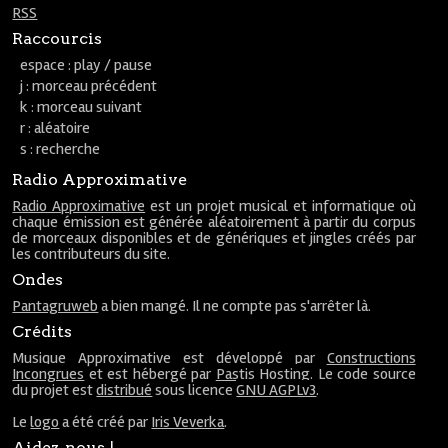
RSS
Raccourcis
espace : play / pause
j : morceau précédent
k : morceau suivant
r : aléatoire
s : recherche
Radio Approximative
Radio Approximative
est un projet musical et informatique où
chaque émission est générée aléatoirement à partir du corpus
de morceaux disponibles et de génériques et jingles créés par
les contributeurs du site.
Ondes
Pantagruweb
a bien mangé. Il ne compte pas s'arrêter là.
Crédits
Musique Approximative est développé par
Constructions
Incongrues
et est hébergé par
Pastis Hosting
. Le code source
du projet est
distribué
sous licence
GNU AGPLv3
.
Le
logo
a été créé par
Iris Veverka
.
Aidez-nous !