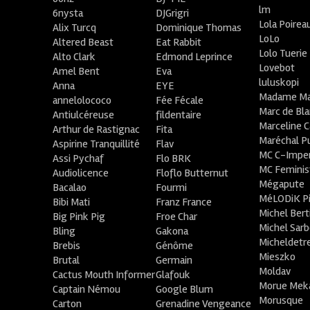
lm
6nysta
DJGrigri
Lola Poirea
Alix Turcq
Dominique Thomas
LoLo
Altered Beast
Eat Rabbit
Lolo Tuerie
Alto Clark
Edmond Leprince
Lovebot
Amel Bent
Eva
luluskopi
Anna
EYE
Madame Ma
annelolococo
Fée Fécale
Marc de Bl
Antiulcéreuse
fildentaire
Marceline C
Arthur de Rastignac
Fita
Maréchal P
Aspirine Tranquillité
Flav
MC C-Imper
Assi Pychaf
Flo BRK
MC Feminis
Audiolicence
Floflo Butternut
Mégapute
Bacalao
Fourmi
MéLODiK 
Bibi Mati
Franz France
Michel Bert
Big Pink Pig
Froe Char
Michel Sar
Bling
Gakona
Micheldetr
Brebis
Génôme
Mieszko
Brutal
Germain
Moldav
Cactus Mouth Informer
Glafouk
Morue Mek
Captain Némou
Google Blum
Morusque
Carton
Grenadine Vengeance