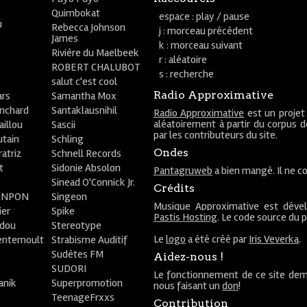
Quimbokat
espace : play / pause
u
Rebecca Johnson
j : morceau précédent
James
k : morceau suivant
Rivière du Maelbeek
r : aléatoire
ROBERT CHALUBOT
s : recherche
salut c'est cool
Radio Approximative
rs
Samantha Mox
anchard
Santaklausnihil
Radio Approximative
est un projet
aléatoirement à partir du corpus 
aillou
Sascii
par les contributeurs du site.
utain
Schling
Ondes
atriz
Schnell Records
t
Sidonie Absolon
Pantagruweb
a bien mangé. Il ne co
Sinead O'Connick Jr.
Crédits
PiNPON
Singeon
Musique Approximative est déve
ier
Spike
Pastis Hosting
. Le code source du 
bdou
Stereotype
Le
logo
a été créé par
Iris Veverka
.
entemoult
Strabisme Auditif
Sudètes FM
Aidez-nous !
SUDORI
Le fonctionnement de ce site dem
anik
Superpromotion
nous faisant un
don
!
TeenageFrxxs
Contribution