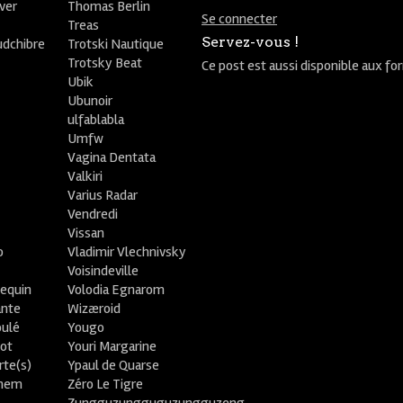
ver
Thomas Berlin
Se connecter
R
Treas
Servez-vous !
udchibre
Trotski Nautique
Trotsky Beat
Ce post est aussi disponible aux fo
Ubik
Ubunoir
ulfablabla
Umfw
Vagina Dentata
Valkiri
Varius Radar
Vendredi
Vissan
o
Vladimir Vlechnivsky
e
Voisindeville
lequin
Volodia Egnarom
ante
Wizæroid
oulé
Yougo
ot
Youri Margarine
rte(s)
Ypaul de Quarse
lhem
Zéro Le Tigre