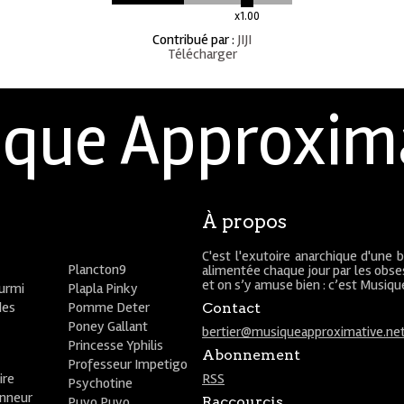
x1.00
Contribué par
:
JIJI
Télécharger
que Approxim
À propos
C'est l'exutoire anarchique d'une 
Plancton9
alimentée chaque jour par les obses
et on s’y amuse bien : c’est Musiq
ourmi
Plapla Pinky
des
Pomme Deter
Contact
Poney Gallant
bertier@musiqueapproximative.ne
Princesse Yphilis
Abonnement
Professeur Impetigo
ire
RSS
Psychotine
onneur
Puyo Puyo
Raccourcis