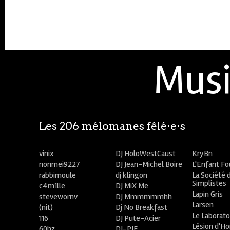
Musi
Les 206 mélomanes fêlé⋅e⋅s
vinix
DJ HoloWestCaust
KryBn
nonmei9227
DJ Jean-Michel Boire
L'Enfant F
rabbimoule
dj klingon
La Société 
Simplistes
c4m1lle
DJ MiX Me
Lapin Gris
stevewornv
DJ Mmmmmmhh
Larsen
(nit)
Dj No Breakfast
Le Laborato
116
DJ Pute-Acier
Lésion d'H
60hz
DJ-PIE