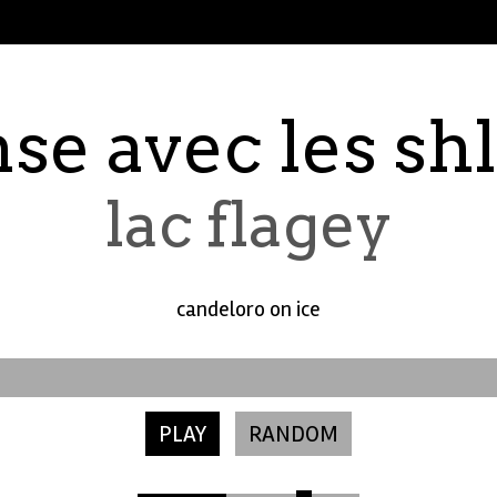
se avec les sh
lac flagey
candeloro on ice
PLAY
RANDOM