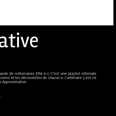
ative
bande de mélomanes fêlé⋅e⋅s. C’est une playlist infernale
sions et les découvertes de chacun⋅e. L’arbitraire y est roi
ue Approximative.
t