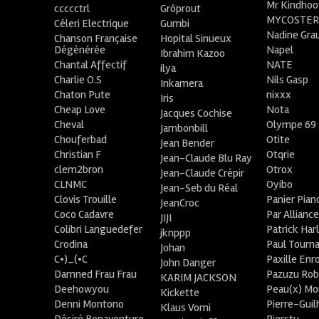
Mr Kindhoo
ccccctrl
Grôprout
MYCOSTE
Céleri Electrique
Gumbi
Nadine Gra
Chanson Française
Hopital Sinueux
Dégénérée
Napel
Ibrahim Kazoo
Chantal Affectif
NATE
ilya
Charlie O.S
Nils Gasp
Inkamera
Chaton Pute
nixxx
Iris
Cheap Love
Nota
Jacques Cochise
Cheval
Olympe 69
Jambonbill
Chouferbad
Otite
Jean Bender
Christian F
Otqrie
Jean-Claude Blu Ray
clem2bron
Otrox
Jean-Claude Crépir
CLNMC
Oyibo
Jean-Seb du Réal
Clovis Trouille
Panier Pian
JeanCroc
Coco Cadavre
Par Allianc
JIJI
Colibri Languedefer
Patrick Har
jknppp
Crodina
Paul Tourn
Johan
C•)_(•C
Paxille Enr
John Danger
Damned Frau Frau
Pazuzu Rob
KARIM JACKSON
Deehowyou
Peau(x) Mo
Kickette
Denni Montono
Pierre-Gui
Klaus Vomi