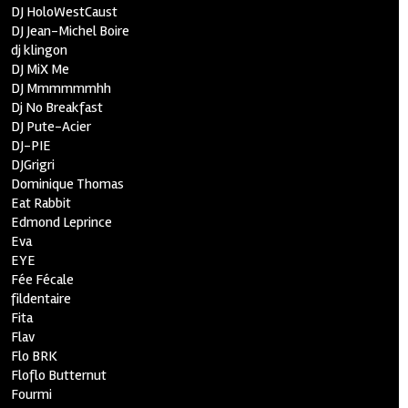
DJ HoloWestCaust
DJ Jean-Michel Boire
dj klingon
DJ MiX Me
DJ Mmmmmmhh
Dj No Breakfast
DJ Pute-Acier
DJ-PIE
DJGrigri
Dominique Thomas
Eat Rabbit
Edmond Leprince
Eva
EYE
Fée Fécale
fildentaire
Fita
Flav
Flo BRK
Floflo Butternut
Fourmi