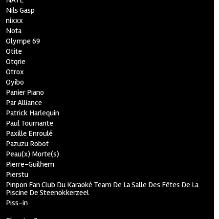
NATE
Nils Gasp
nixxx
Nota
Olympe 69
Otite
Otqrie
Otrox
Oyibo
Panier Piano
Par Alliance
Patrick Harlequin
Paul Tournante
Paxille Enroulé
Pazuzu Robot
Peau(x) Morte(s)
Pierre-Guilhem
Pierstu
Pinpon Fan Club Du Karaoké Team De La Salle Des Fêtes De La
Piscine De Steenokkerzeel
Piss-in