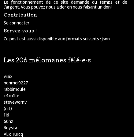
Le fonctionnement de ce site demande du temps et de
l'argent. Vous pouvez nous aider en nous faisant un
don
!
Contribution
Se connecter
Servez-vous !
Ce post est aussi disponible aux formats suivants :
json
Les 206 mélomanes fêlé⋅e⋅s
vinix
nonmei9227
rabbimoule
c4m1lle
stevewornv
(nit)
116
60hz
6nysta
Alix Turcq