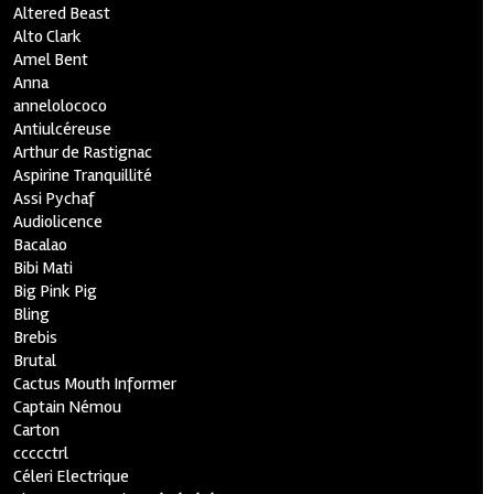
Altered Beast
Alto Clark
Amel Bent
Anna
annelolococo
Antiulcéreuse
Arthur de Rastignac
Aspirine Tranquillité
Assi Pychaf
Audiolicence
Bacalao
Bibi Mati
Big Pink Pig
Bling
Brebis
Brutal
Cactus Mouth Informer
Captain Némou
Carton
ccccctrl
Céleri Electrique