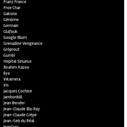
Franz France
Froe Char
Gakona
Génôme
Germain
Glafouk
Google Blum
Grenadine Vengeance
Grôprout
Gumbi
Hopital Sinueux
Ibrahim Kazoo
ilya
Inkamera
Iris
Jacques Cochise
Jambonbill
Jean Bender
Jean-Claude Blu Ray
Jean-Claude Crépir
Jean-Seb du Réal
JeanCroc