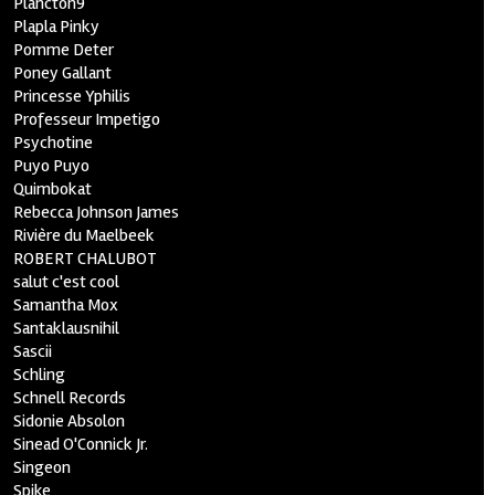
Plancton9
Plapla Pinky
Pomme Deter
Poney Gallant
Princesse Yphilis
Professeur Impetigo
Psychotine
Puyo Puyo
Quimbokat
Rebecca Johnson James
Rivière du Maelbeek
ROBERT CHALUBOT
salut c'est cool
Samantha Mox
Santaklausnihil
Sascii
Schling
Schnell Records
Sidonie Absolon
Sinead O'Connick Jr.
Singeon
Spike