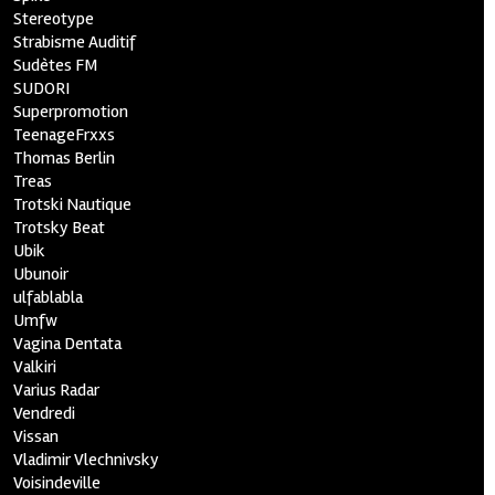
Stereotype
Strabisme Auditif
Sudètes FM
SUDORI
Superpromotion
TeenageFrxxs
Thomas Berlin
Treas
Trotski Nautique
Trotsky Beat
Ubik
Ubunoir
ulfablabla
Umfw
Vagina Dentata
Valkiri
Varius Radar
Vendredi
Vissan
Vladimir Vlechnivsky
Voisindeville