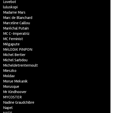
Lovebot
luluskopi
Madame Mars
Marc de Blanchard
Marceline Caillou
Maréchal Putain
MC C-Imperatriz
MC Feminist
Mégapute
MéLODiK PiNPON
Michel Bertier
Michel Sarbdou
Micheldetrentemoult
Mieszko
Moldav
Morue Mekanik
Morusque
Mr Kindhoover
MYCOSTER
Nadine Graudchibre
Napel