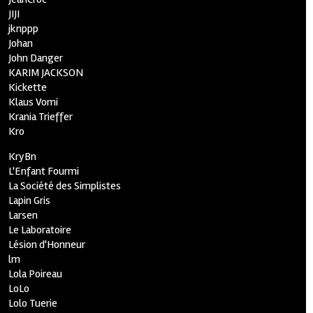
JIJI
jknppp
Johan
John Danger
KARIM JACKSON
Kickette
Klaus Vomi
Krania Trieffer
Kro
KryBn
L'Enfant Fourmi
La Société des Simplistes
Lapin Gris
Larsen
Le Laboratoire
Lésion d'Honneur
lm
Lola Poireau
LoLo
Lolo Tuerie