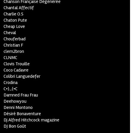
Chanson Française Dégénérée
Chantal Affectif
Charlie O.S
Chaton Pute
Cheap Love
Cheval
Chouferbad
Christian F
clem2bron
CLNMC
Clovis Trouille
Coco Cadavre
Colibri Languedefer
Crodina
C•)_(•C
Damned Frau Frau
Deehowyou
Denni Montono
Désiré Bonaventure
Dj Alfred Hitchcock magazine
DJ Bon Goût