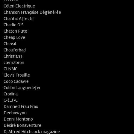
Céleri Electrique
Chanson Française Dégénérée
Chantal Affectif
Charlie O.S
Chaton Pute
Cheap Love
Cheval
Chouferbad
Christian F
clem2bron
CLNMC
Clovis Trouille
Coco Cadavre
Colibri Languedefer
Crodina
C•)_(•C
Damned Frau Frau
Deehowyou
Denni Montono
Désiré Bonaventure
Dj Alfred Hitchcock magazine