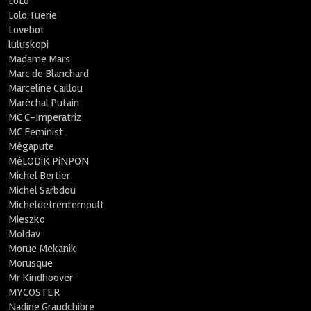
LoLo
Lolo Tuerie
Lovebot
luluskopi
Madame Mars
Marc de Blanchard
Marceline Caillou
Maréchal Putain
MC C-Imperatriz
MC Feminist
Mégapute
MéLODiK PiNPON
Michel Bertier
Michel Sarbdou
Micheldetrentemoult
Mieszko
Moldav
Morue Mekanik
Morusque
Mr Kindhoover
MYCOSTER
Nadine Graudchibre