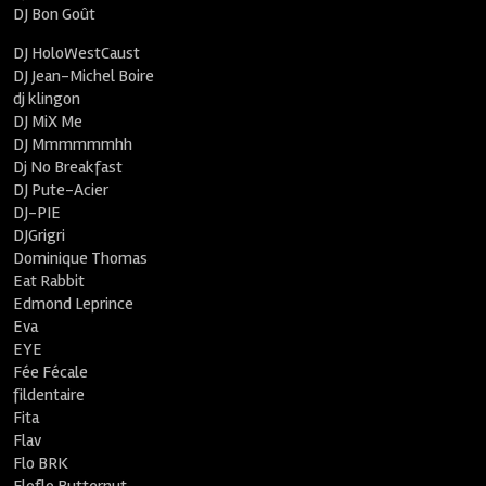
DJ Bon Goût
DJ HoloWestCaust
DJ Jean-Michel Boire
dj klingon
DJ MiX Me
DJ Mmmmmmhh
Dj No Breakfast
DJ Pute-Acier
DJ-PIE
DJGrigri
Dominique Thomas
Eat Rabbit
Edmond Leprince
Eva
EYE
Fée Fécale
fildentaire
Fita
Flav
Flo BRK