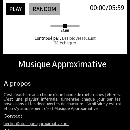
00:00
05:59
PLAY
RANDOM
x1.00
Contribué par
:
DJ HoloWestCaust
Télécharger
Musique Approximative
À propos
C'est l'exutoire anarchique d'une bande de mélomanes fêlé⋅e⋅s.
C’est une playlist infernale alimentée chaque jour par les
obsessions et les découvertes de chacun⋅e. L’arbitraire y est roi
et on s’y amuse bien : c’est Musique Approximative.
Contact
bertier@musiqueapproximative.net