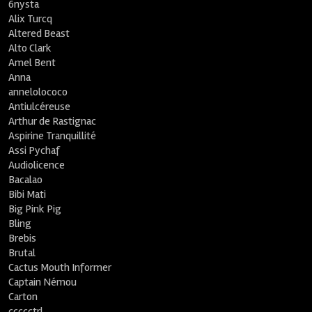
6nysta
Alix Turcq
Altered Beast
Alto Clark
Amel Bent
Anna
annelolococo
Antiulcéreuse
Arthur de Rastignac
Aspirine Tranquillité
Assi Pychaf
Audiolicence
Bacalao
Bibi Mati
Big Pink Pig
Bling
Brebis
Brutal
Cactus Mouth Informer
Captain Némou
Carton
ccccctrl