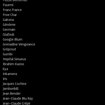
Floflo Butternut
Fourmi
Franz France
Froe Char
Gakona
Génôme
Germain
Glafouk
Google Blum
Grenadine Vengeance
Grôprout
Gumbi
Hopital Sinueux
Ibrahim Kazoo
ilya
Inkamera
Iris
Jacques Cochise
Jambonbill
Jean Bender
Jean-Claude Blu Ray
Jean-Claude Crépir