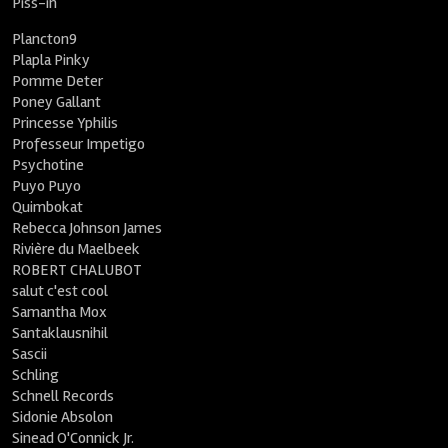
Piss-in
Plancton9
Plapla Pinky
Pomme Deter
Poney Gallant
Princesse Yphilis
Professeur Impetigo
Psychotine
Puyo Puyo
Quimbokat
Rebecca Johnson James
Rivière du Maelbeek
ROBERT CHALUBOT
salut c'est cool
Samantha Mox
Santaklausnihil
Sascii
Schling
Schnell Records
Sidonie Absolon
Sinead O'Connick Jr.