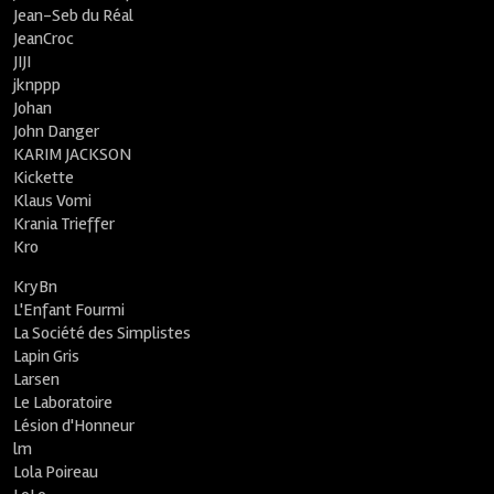
Jean-Seb du Réal
JeanCroc
JIJI
jknppp
Johan
John Danger
KARIM JACKSON
Kickette
Klaus Vomi
Krania Trieffer
Kro
KryBn
L'Enfant Fourmi
La Société des Simplistes
Lapin Gris
Larsen
Le Laboratoire
Lésion d'Honneur
lm
Lola Poireau