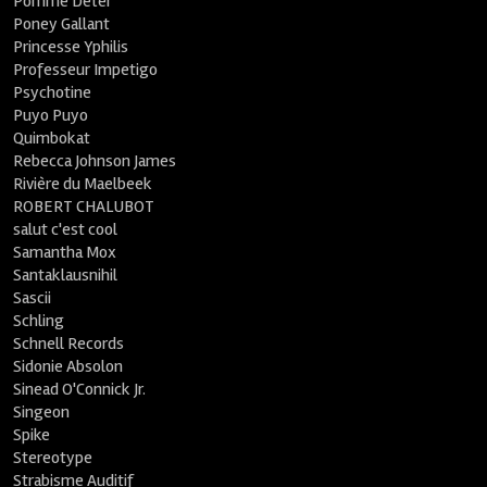
Pomme Deter
Poney Gallant
Princesse Yphilis
Professeur Impetigo
Psychotine
Puyo Puyo
Quimbokat
Rebecca Johnson James
Rivière du Maelbeek
ROBERT CHALUBOT
salut c'est cool
Samantha Mox
Santaklausnihil
Sascii
Schling
Schnell Records
Sidonie Absolon
Sinead O'Connick Jr.
Singeon
Spike
Stereotype
Strabisme Auditif