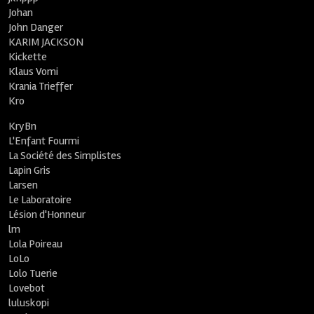
Johan
John Danger
KARIM JACKSON
Kickette
Klaus Vomi
Krania Trieffer
Kro
KryBn
L'Enfant Fourmi
La Société des Simplistes
Lapin Gris
Larsen
Le Laboratoire
Lésion d'Honneur
lm
Lola Poireau
LoLo
Lolo Tuerie
Lovebot
luluskopi