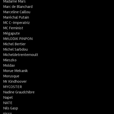
Madame Mars
Marc de Blanchard
Marceline Caillou
Maréchal Putain
MC C-Imperatriz
MC Feminist
Mégapute
MéLODiK PiNPON
Michel Bertier
Michel Sarbdou
Micheldetrentemoult
Mieszko
Moldav
Morue Mekanik
Morusque
Mr Kindhoover
MYCOSTER
Nadine Graudchibre
Napel
NATE
Nils Gasp
nixxx