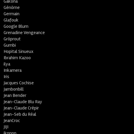
Gakona
Génôme
Germain
Glafouk
Google Blum
Grenadine Vengeance
Grôprout
Gumbi
Hopital Sinueux
Ibrahim Kazoo
ilya
Inkamera
Iris
Jacques Cochise
Jambonbill
Jean Bender
Jean-Claude Blu Ray
Jean-Claude Crépir
Jean-Seb du Réal
JeanCroc
JIJI
jknppp