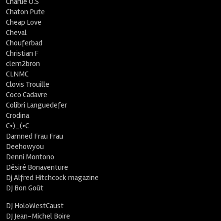
Charlie O.S
Chaton Pute
Cheap Love
Cheval
Chouferbad
Christian F
clem2bron
CLNMC
Clovis Trouille
Coco Cadavre
Colibri Languedefer
Crodina
C•)_(•C
Damned Frau Frau
Deehowyou
Denni Montono
Désiré Bonaventure
Dj Alfred Hitchcock magazine
DJ Bon Goût
DJ HoloWestCaust
DJ Jean-Michel Boire