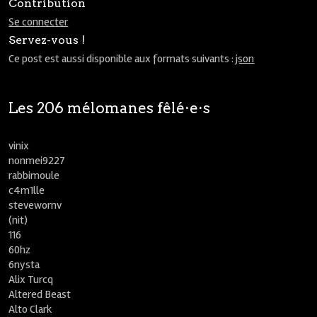
Contribution
Se connecter
Servez-vous !
Ce post est aussi disponible aux formats suivants :
json
Les 206 mélomanes fêlé⋅e⋅s
vinix
nonmei9227
rabbimoule
c4m1lle
stevewornv
(nit)
116
60hz
6nysta
Alix Turcq
Altered Beast
Alto Clark