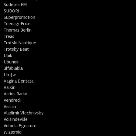
Sudètes FM
SUDORI
Superpromotion
TeenageFrxxs
Thomas Berlin
Treas
Trotski Nautique
Trotsky Beat
Ubik
Ubunoir
ulfablabla
Umfw
Vagina Dentata
Valkiri
Varius Radar
Vendredi
Vissan
Vladimir Vlechnivsky
Voisindeville
Volodia Egnarom
Wizæroid