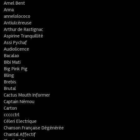
Amel Bent
Anna
annelolococo
Antiulcéreuse
Arthur de Rastignac
Aspirine Tranquillité
Assi Pychaf
Audiolicence
Bacalao
Bibi Mati
Big Pink Pig
Bling
Brebis
Brutal
Cactus Mouth Informer
Captain Némou
Carton
ccccctrl
Céleri Electrique
Chanson Française Dégénérée
Chantal Affectif