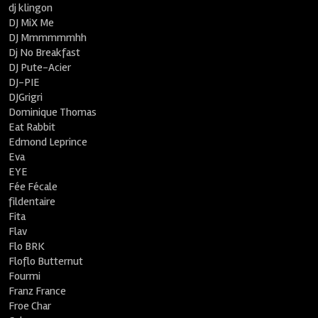
dj klingon
DJ MiX Me
DJ Mmmmmmhh
Dj No Breakfast
DJ Pute-Acier
DJ-PIE
DJGrigri
Dominique Thomas
Eat Rabbit
Edmond Leprince
Eva
EYE
Fée Fécale
fildentaire
Fita
Flav
Flo BRK
Floflo Butternut
Fourmi
Franz France
Froe Char