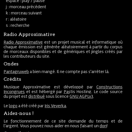
espace : play / pause
j : morceau précédent
k : morceau suivant
r : aléatoire
s : recherche
Radio Approximative
Radio Approximative
est un projet musical et informatique où
chaque émission est générée aléatoirement à partir du corpus
de morceaux disponibles et de génériques et jingles créés par
les contributeurs du site.
Ondes
Pantagruweb
a bien mangé. Il ne compte pas s'arrêter là.
Crédits
Musique Approximative est développé par
Constructions
Incongrues
et est hébergé par
Pastis Hosting
. Le code source
du projet est
distribué
sous licence
GNU AGPLv3
.
Le
logo
a été créé par
Iris Veverka
.
Aidez-nous !
Le fonctionnement de ce site demande du temps et de
l'argent. Vous pouvez nous aider en nous faisant un
don
!