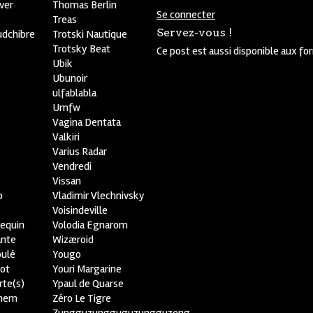
ver
Thomas Berlin
Se connecter
R
Treas
Servez-vous !
udchibre
Trotski Nautique
Trotsky Beat
Ce post est aussi disponible aux fo
Ubik
Ubunoir
ulfablabla
Umfw
Vagina Dentata
Valkiri
Varius Radar
Vendredi
Vissan
o
Vladimir Vlechnivsky
e
Voisindeville
lequin
Volodia Egnarom
ante
Wizæroid
oulé
Yougo
ot
Youri Margarine
rte(s)
Ypaul de Quarse
lhem
Zéro Le Tigre