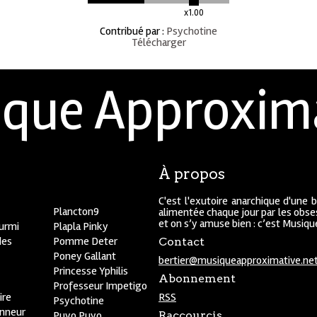
x1.00
Contribué par
:
Psychotine
Télécharger
que Approxim
À propos
C'est l'exutoire anarchique d'une 
Plancton9
alimentée chaque jour par les obses
et on s’y amuse bien : c’est Musiq
ourmi
Plapla Pinky
des
Pomme Deter
Contact
Poney Gallant
bertier@musiqueapproximative.ne
Princesse Yphilis
Abonnement
Professeur Impetigo
ire
RSS
Psychotine
onneur
Puyo Puyo
Raccourcis