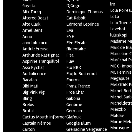
lm
6nysta
DJGrigri
Lola Poirea
Alix Turcq
Dominique Thomas
LoLo
Altered Beast
Eat Rabbit
Lolo Tuerie
Alto Clark
Edmond Leprince
Lovebot
Amel Bent
Eva
luluskopi
Anna
EYE
Madame Ma
annelolococo
Fée Fécale
Marc de Bl
Antiulcéreuse
fildentaire
Marceline C
Arthur de Rastignac
Fita
Maréchal P
Aspirine Tranquillité
Flav
MC C-Imper
Assi Pychaf
Flo BRK
MC Feminis
Audiolicence
Floflo Butternut
Mégapute
Bacalao
Fourmi
MéLODiK 
Bibi Mati
Franz France
Michel Bert
Big Pink Pig
Froe Char
Michel Sar
Bling
Gakona
Micheldetr
Brebis
Génôme
Mieszko
Brutal
Germain
Moldav
Cactus Mouth Informer
Glafouk
Morue Mek
Captain Némou
Google Blum
Morusque
Carton
Grenadine Vengeance