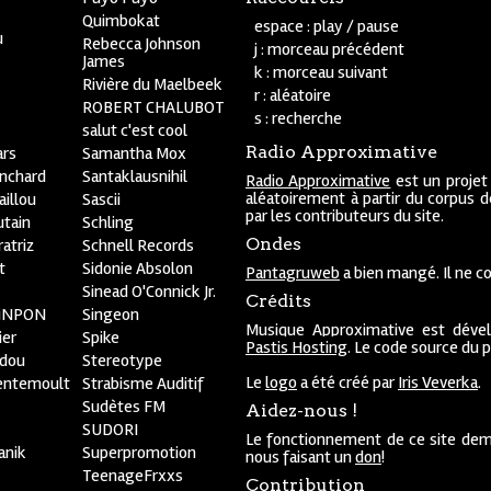
Quimbokat
espace : play / pause
u
Rebecca Johnson
j : morceau précédent
James
k : morceau suivant
Rivière du Maelbeek
r : aléatoire
ROBERT CHALUBOT
s : recherche
salut c'est cool
Radio Approximative
rs
Samantha Mox
anchard
Santaklausnihil
Radio Approximative
est un projet
aléatoirement à partir du corpus 
aillou
Sascii
par les contributeurs du site.
utain
Schling
Ondes
atriz
Schnell Records
t
Sidonie Absolon
Pantagruweb
a bien mangé. Il ne co
Sinead O'Connick Jr.
Crédits
PiNPON
Singeon
Musique Approximative est déve
ier
Spike
Pastis Hosting
. Le code source du 
bdou
Stereotype
Le
logo
a été créé par
Iris Veverka
.
entemoult
Strabisme Auditif
Sudètes FM
Aidez-nous !
SUDORI
Le fonctionnement de ce site dem
anik
Superpromotion
nous faisant un
don
!
TeenageFrxxs
Contribution