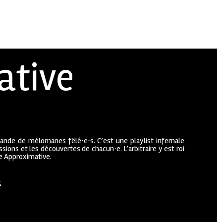
ative
bande de mélomanes fêlé⋅e⋅s. C’est une playlist infernale
sions et les découvertes de chacun⋅e. L’arbitraire y est roi
ue Approximative.
t