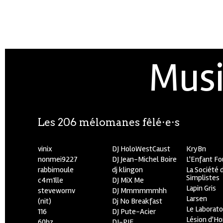
Musi
Les 206 mélomanes fêlé⋅e⋅s
vinix
DJ HoloWestCaust
KryBn
nonmei9227
DJ Jean-Michel Boire
L'Enfant F
rabbimoule
dj klingon
La Société 
Simplistes
c4m1lle
DJ MiX Me
Lapin Gris
stevewornv
DJ Mmmmmmhh
Larsen
(nit)
Dj No Breakfast
Le Laborato
116
DJ Pute-Acier
Lésion d'H
60hz
DJ-PIE