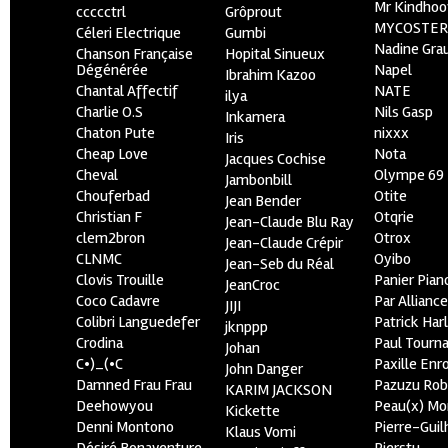
Mr Kindhoo
ccccctrl
Grôprout
MYCOSTE
Céleri Electrique
Gumbi
Nadine Gra
Chanson Française
Hopital Sinueux
Dégénérée
Napel
Ibrahim Kazoo
Chantal Affectif
NATE
ilya
Charlie O.S
Nils Gasp
Inkamera
Chaton Pute
nixxx
Iris
Cheap Love
Nota
Jacques Cochise
Cheval
Olympe 69
Jambonbill
Chouferbad
Otite
Jean Bender
Christian F
Otqrie
Jean-Claude Blu Ray
clem2bron
Otrox
Jean-Claude Crépir
CLNMC
Oyibo
Jean-Seb du Réal
Clovis Trouille
Panier Pian
JeanCroc
Coco Cadavre
Par Allianc
JIJI
Colibri Languedefer
Patrick Har
jknppp
Crodina
Paul Tourn
Johan
C•)_(•C
Paxille Enr
John Danger
Damned Frau Frau
Pazuzu Rob
KARIM JACKSON
Deehowyou
Peau(x) Mo
Kickette
Denni Montono
Pierre-Gui
Klaus Vomi