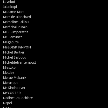
Lovebot
luluskopi
Madame Mars
Marc de Blanchard
Marceline Caillou
Maréchal Putain
MC C-Imperatriz
MC Feminist
Mégapute
MéLODiK PiNPON
Michel Bertier
Michel Sarbdou
Micheldetrentemoult
Mieszko
Moldav
Morue Mekanik
Morusque
Mr Kindhoover
MYCOSTER
Nadine Graudchibre
Napel