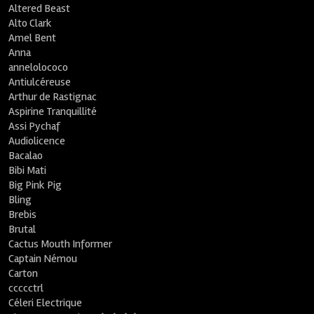
Altered Beast
Alto Clark
Amel Bent
Anna
annelolococo
Antiulcéreuse
Arthur de Rastignac
Aspirine Tranquillité
Assi Pychaf
Audiolicence
Bacalao
Bibi Mati
Big Pink Pig
Bling
Brebis
Brutal
Cactus Mouth Informer
Captain Némou
Carton
ccccctrl
Céleri Electrique