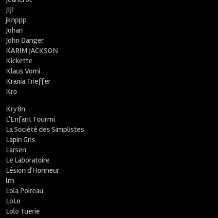
JIJI
jknppp
Johan
John Danger
KARIM JACKSON
Kickette
Klaus Vomi
Krania Trieffer
Kro
KryBn
L'Enfant Fourmi
La Société des Simplistes
Lapin Gris
Larsen
Le Laboratoire
Lésion d'Honneur
lm
Lola Poireau
LoLo
Lolo Tuerie