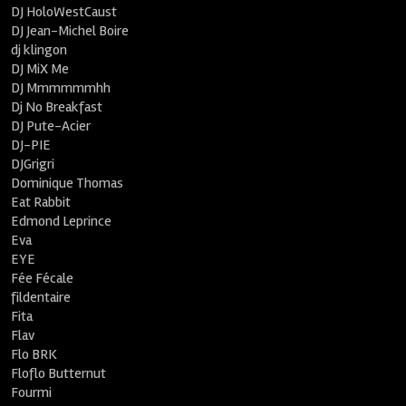
DJ HoloWestCaust
DJ Jean-Michel Boire
dj klingon
DJ MiX Me
DJ Mmmmmmhh
Dj No Breakfast
DJ Pute-Acier
DJ-PIE
DJGrigri
Dominique Thomas
Eat Rabbit
Edmond Leprince
Eva
EYE
Fée Fécale
fildentaire
Fita
Flav
Flo BRK
Floflo Butternut
Fourmi