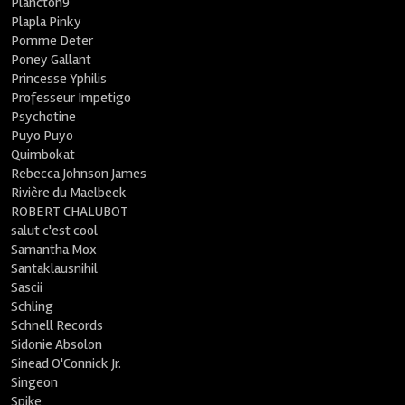
Plancton9
Plapla Pinky
Pomme Deter
Poney Gallant
Princesse Yphilis
Professeur Impetigo
Psychotine
Puyo Puyo
Quimbokat
Rebecca Johnson James
Rivière du Maelbeek
ROBERT CHALUBOT
salut c'est cool
Samantha Mox
Santaklausnihil
Sascii
Schling
Schnell Records
Sidonie Absolon
Sinead O'Connick Jr.
Singeon
Spike