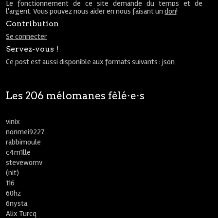
Le fonctionnement de ce site demande du temps et de
l'argent. Vous pouvez nous aider en nous faisant un
don
!
Contribution
Se connecter
Servez-vous !
Ce post est aussi disponible aux formats suivants :
json
Les 206 mélomanes fêlé⋅e⋅s
vinix
nonmei9227
rabbimoule
c4m1lle
stevewornv
(nit)
116
60hz
6nysta
Alix Turcq