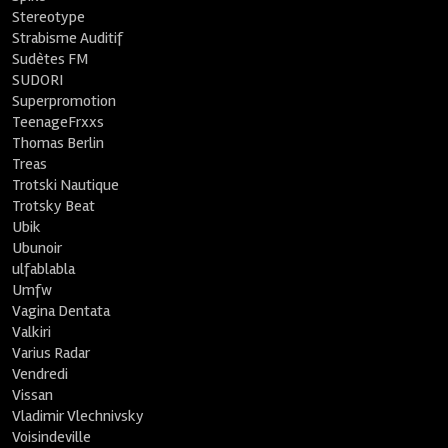
Stereotype
Strabisme Auditif
Sudètes FM
SUDORI
Superpromotion
TeenageFrxxs
Thomas Berlin
Treas
Trotski Nautique
Trotsky Beat
Ubik
Ubunoir
ulfablabla
Umfw
Vagina Dentata
Valkiri
Varius Radar
Vendredi
Vissan
Vladimir Vlechnivsky
Voisindeville