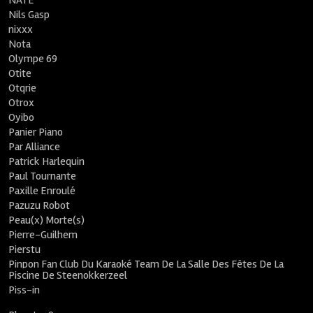
NATE
Nils Gasp
nixxx
Nota
Olympe 69
Otite
Otqrie
Otrox
Oyibo
Panier Piano
Par Alliance
Patrick Harlequin
Paul Tournante
Paxille Enroulé
Pazuzu Robot
Peau(x) Morte(s)
Pierre-Guilhem
Pierstu
Pinpon Fan Club Du Karaoké Team De La Salle Des Fêtes De La
Piscine De Steenokkerzeel
Piss-in