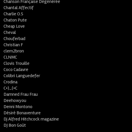
Chanson Française Dégénérée
Chantal Affectif
Charlie O.S
Chaton Pute
Cheap Love
Cheval
Chouferbad
Christian F
clem2bron
CLNMC
Clovis Trouille
Coco Cadavre
Colibri Languedefer
Crodina
C•)_(•C
Damned Frau Frau
Deehowyou
Denni Montono
Désiré Bonaventure
Dj Alfred Hitchcock magazine
DJ Bon Goût