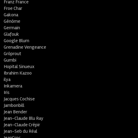
Franz France
Froe Char
Gakona
Génôme
Germain
Glafouk
Google Blum
Grenadine Vengeance
Grôprout
Gumbi
Hopital Sinueux
Ibrahim Kazoo
ilya
Inkamera
Iris
Jacques Cochise
Jambonbill
Jean Bender
Jean-Claude Blu Ray
Jean-Claude Crépir
Jean-Seb du Réal
JeanCroc