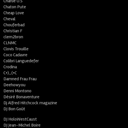
Charlie O.S
Chaton Pute
Cheap Love
Cheval
Chouferbad
Christian F
clem2bron
CLNMC
Clovis Trouille
Coco Cadavre
Colibri Languedefer
Crodina
C•)_(•C
Damned Frau Frau
Deehowyou
Denni Montono
Désiré Bonaventure
Dj Alfred Hitchcock magazine
DJ Bon Goût
DJ HoloWestCaust
DJ Jean-Michel Boire