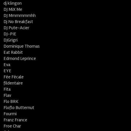
dj klingon
DJ MiX Me
DJ Mmmmmmhh
Dj No Breakfast
DJ Pute-Acier
DJ-PIE
DJGrigri
Dominique Thomas
Eat Rabbit
Edmond Leprince
Eva
EYE
Fée Fécale
fildentaire
Fita
Flav
Flo BRK
Floflo Butternut
Fourmi
Franz France
Froe Char