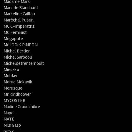
Madame Mars
Marc de Blanchard
Marceline Caillou
Maréchal Putain
MC C-Imperatriz
MC Feminist
Mégapute
MéLODiK PiNPON
Michel Bertier
Michel Sarbdou
Micheldetrentemoult
Mieszko
Moldav
Morue Mekanik
Morusque
Mr Kindhoover
MYCOSTER
Nadine Graudchibre
Napel
NATE
Nils Gasp
nixxx