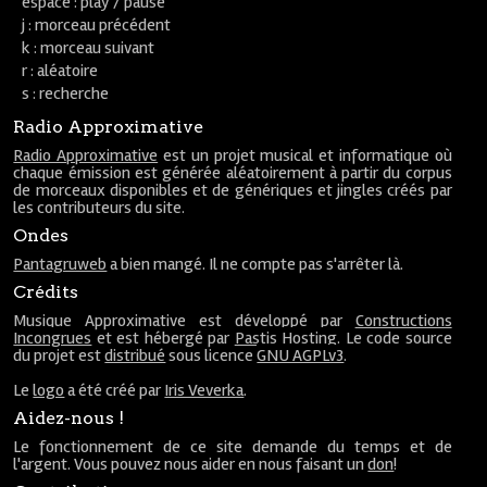
espace : play / pause
j : morceau précédent
k : morceau suivant
r : aléatoire
s : recherche
Radio Approximative
Radio Approximative
est un projet musical et informatique où
chaque émission est générée aléatoirement à partir du corpus
de morceaux disponibles et de génériques et jingles créés par
les contributeurs du site.
Ondes
Pantagruweb
a bien mangé. Il ne compte pas s'arrêter là.
Crédits
Musique Approximative est développé par
Constructions
Incongrues
et est hébergé par
Pastis Hosting
. Le code source
du projet est
distribué
sous licence
GNU AGPLv3
.
Le
logo
a été créé par
Iris Veverka
.
Aidez-nous !
Le fonctionnement de ce site demande du temps et de
l'argent. Vous pouvez nous aider en nous faisant un
don
!