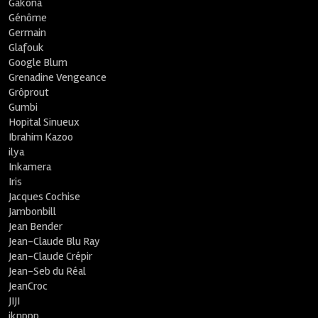
Gakona
Génôme
Germain
Glafouk
Google Blum
Grenadine Vengeance
Grôprout
Gumbi
Hopital Sinueux
Ibrahim Kazoo
ilya
Inkamera
Iris
Jacques Cochise
Jambonbill
Jean Bender
Jean-Claude Blu Ray
Jean-Claude Crépir
Jean-Seb du Réal
JeanCroc
JIJI
jknppp