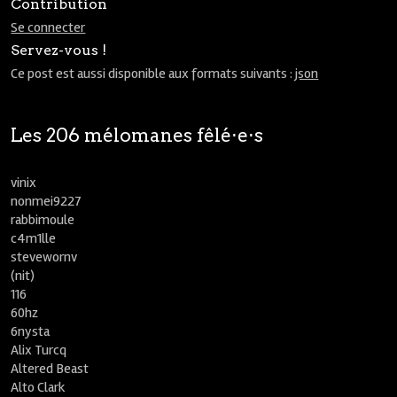
Contribution
Se connecter
Servez-vous !
Ce post est aussi disponible aux formats suivants :
json
Les 206 mélomanes fêlé⋅e⋅s
vinix
nonmei9227
rabbimoule
c4m1lle
stevewornv
(nit)
116
60hz
6nysta
Alix Turcq
Altered Beast
Alto Clark