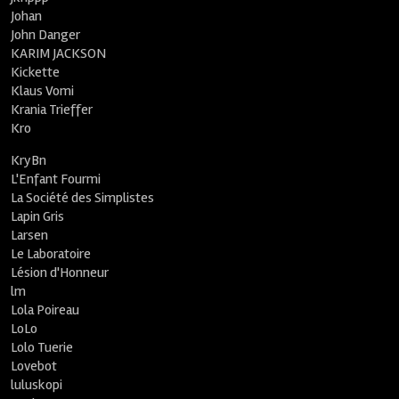
Johan
John Danger
KARIM JACKSON
Kickette
Klaus Vomi
Krania Trieffer
Kro
KryBn
L'Enfant Fourmi
La Société des Simplistes
Lapin Gris
Larsen
Le Laboratoire
Lésion d'Honneur
lm
Lola Poireau
LoLo
Lolo Tuerie
Lovebot
luluskopi