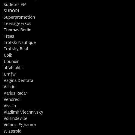
Sudètes FM
SUDORI
Superpromotion
TeenageFrxxs
Thomas Berlin
Treas
Trotski Nautique
Trotsky Beat
Ubik
Ubunoir
ulfablabla
Umfw
Vagina Dentata
Valkiri
Varius Radar
Vendredi
Vissan
Vladimir Vlechnivsky
Voisindeville
Volodia Egnarom
Wizæroid