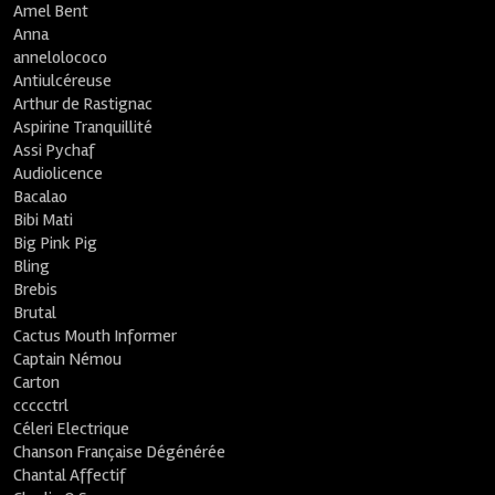
Amel Bent
Anna
annelolococo
Antiulcéreuse
Arthur de Rastignac
Aspirine Tranquillité
Assi Pychaf
Audiolicence
Bacalao
Bibi Mati
Big Pink Pig
Bling
Brebis
Brutal
Cactus Mouth Informer
Captain Némou
Carton
ccccctrl
Céleri Electrique
Chanson Française Dégénérée
Chantal Affectif