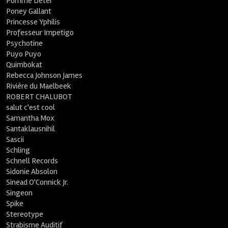
Pomme Deter
Poney Gallant
Princesse Yphilis
Professeur Impetigo
Psychotine
Puyo Puyo
Quimbokat
Rebecca Johnson James
Rivière du Maelbeek
ROBERT CHALUBOT
salut c'est cool
Samantha Mox
Santaklausnihil
Sascii
Schling
Schnell Records
Sidonie Absolon
Sinead O'Connick Jr.
Singeon
Spike
Stereotype
Strabisme Auditif