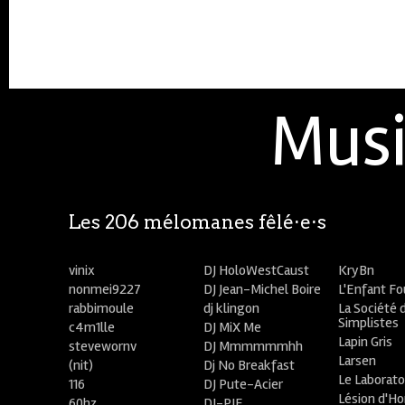
Musi
Les 206 mélomanes fêlé⋅e⋅s
vinix
DJ HoloWestCaust
KryBn
nonmei9227
DJ Jean-Michel Boire
L'Enfant F
rabbimoule
dj klingon
La Société 
Simplistes
c4m1lle
DJ MiX Me
Lapin Gris
stevewornv
DJ Mmmmmmhh
Larsen
(nit)
Dj No Breakfast
Le Laborato
116
DJ Pute-Acier
Lésion d'H
60hz
DJ-PIE