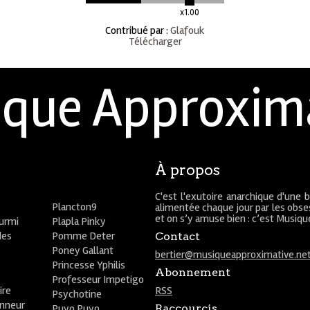
x1.00
Contribué par
:
Glafouk
Télécharger
que Approxim
À propos
C'est l'exutoire anarchique d'une 
Plancton9
alimentée chaque jour par les obses
et on s’y amuse bien : c’est Musiq
ourmi
Plapla Pinky
des
Pomme Deter
Contact
Poney Gallant
bertier@musiqueapproximative.ne
Princesse Yphilis
Abonnement
Professeur Impetigo
ire
RSS
Psychotine
onneur
Puyo Puyo
Raccourcis