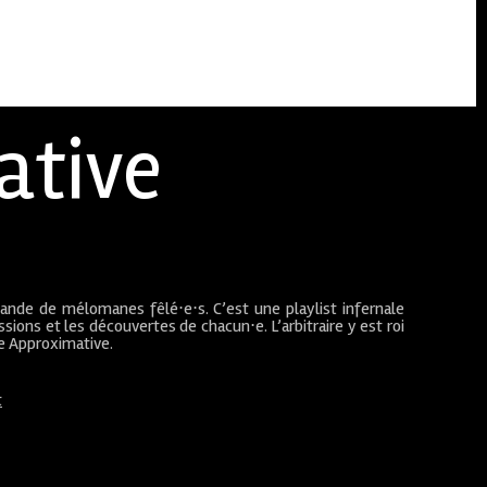
ative
bande de mélomanes fêlé⋅e⋅s. C’est une playlist infernale
sions et les découvertes de chacun⋅e. L’arbitraire y est roi
ue Approximative.
t