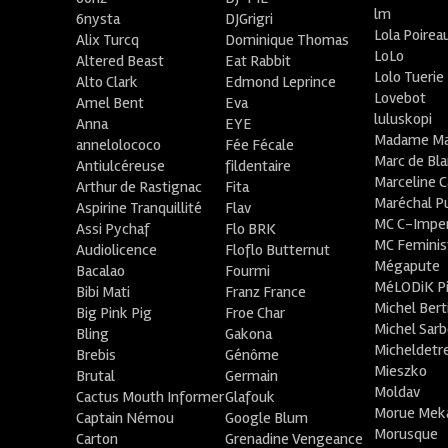
lm
6nysta
DJGrigri
Lola Poirea
Alix Turcq
Dominique Thomas
LoLo
Altered Beast
Eat Rabbit
Lolo Tuerie
Alto Clark
Edmond Leprince
Lovebot
Amel Bent
Eva
luluskopi
Anna
EYE
Madame Ma
annelolococo
Fée Fécale
Marc de Bl
Antiulcéreuse
fildentaire
Marceline C
Arthur de Rastignac
Fita
Maréchal P
Aspirine Tranquillité
Flav
MC C-Imper
Assi Pychaf
Flo BRK
MC Feminis
Audiolicence
Floflo Butternut
Mégapute
Bacalao
Fourmi
MéLODiK 
Bibi Mati
Franz France
Michel Bert
Big Pink Pig
Froe Char
Michel Sar
Bling
Gakona
Micheldetr
Brebis
Génôme
Mieszko
Brutal
Germain
Moldav
Cactus Mouth Informer
Glafouk
Morue Mek
Captain Némou
Google Blum
Morusque
Carton
Grenadine Vengeance