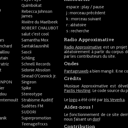
Quimbokat
espace : play / pause
u
Rebecca Johnson
j : morceau précédent
James
k : morceau suivant
Rivière du Maelbeek
r : aléatoire
ROBERT CHALUBOT
s : recherche
salut c'est cool
Radio Approximative
rs
Samantha Mox
anchard
Santaklausnihil
Radio Approximative
est un projet
aléatoirement à partir du corpus 
aillou
Sascii
par les contributeurs du site.
utain
Schling
Ondes
atriz
Schnell Records
t
Sidonie Absolon
Pantagruweb
a bien mangé. Il ne co
Sinead O'Connick Jr.
Crédits
PiNPON
Singeon
Musique Approximative est déve
ier
Spike
Pastis Hosting
. Le code source du 
bdou
Stereotype
Le
logo
a été créé par
Iris Veverka
.
entemoult
Strabisme Auditif
Sudètes FM
Aidez-nous !
SUDORI
Le fonctionnement de ce site dem
anik
Superpromotion
nous faisant un
don
!
TeenageFrxxs
Contribution