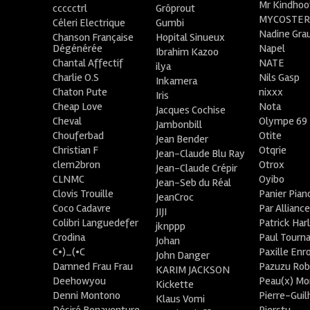
Mr Kindhoo
ccccctrl
Grôprout
MYCOSTE
Céleri Electrique
Gumbi
Nadine Gra
Chanson Française
Hopital Sinueux
Dégénérée
Napel
Ibrahim Kazoo
Chantal Affectif
NATE
ilya
Charlie O.S
Nils Gasp
Inkamera
Chaton Pute
nixxx
Iris
Cheap Love
Nota
Jacques Cochise
Cheval
Olympe 69
Jambonbill
Chouferbad
Otite
Jean Bender
Christian F
Otqrie
Jean-Claude Blu Ray
clem2bron
Otrox
Jean-Claude Crépir
CLNMC
Oyibo
Jean-Seb du Réal
Clovis Trouille
Panier Pian
JeanCroc
Coco Cadavre
Par Allianc
JIJI
Colibri Languedefer
Patrick Har
jknppp
Crodina
Paul Tourn
Johan
C•)_(•C
Paxille Enr
John Danger
Damned Frau Frau
Pazuzu Rob
KARIM JACKSON
Deehowyou
Peau(x) Mo
Kickette
Denni Montono
Pierre-Gui
Klaus Vomi