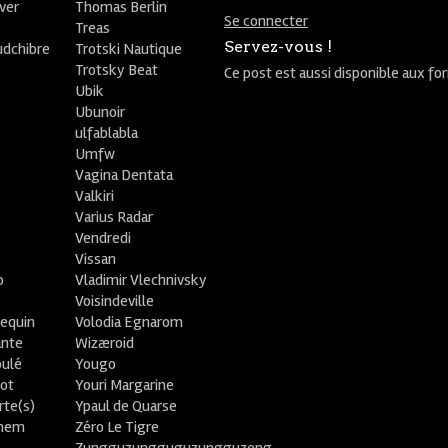
ver
Thomas Berlin
Se connecter
R
Treas
Servez-vous !
udchibre
Trotski Nautique
Trotsky Beat
Ce post est aussi disponible aux fo
Ubik
Ubunoir
ulfablabla
Umfw
Vagina Dentata
Valkiri
Varius Radar
Vendredi
Vissan
o
Vladimir Vlechnivsky
e
Voisindeville
lequin
Volodia Egnarom
ante
Wizæroid
oulé
Yougo
ot
Youri Margarine
rte(s)
Ypaul de Quarse
lhem
Zéro Le Tigre