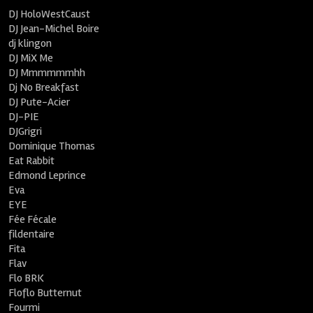
DJ HoloWestCaust
DJ Jean-Michel Boire
dj klingon
DJ MiX Me
DJ Mmmmmmhh
Dj No Breakfast
DJ Pute-Acier
DJ-PIE
DJGrigri
Dominique Thomas
Eat Rabbit
Edmond Leprince
Eva
EYE
Fée Fécale
fildentaire
Fita
Flav
Flo BRK
Floflo Butternut
Fourmi