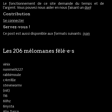
Le fonctionnement de ce site demande du temps et de
l'argent. Vous pouvez nous aider en nous faisant un
don
!
Contribution
Se connecter
Servez-vous !
Ce post est aussi disponible aux formats suivants :
json
Les 206 mélomanes fêlé⋅e⋅s
vinix
nonmei9227
rabbimoule
c4m1lle
stevewornv
(nit)
116
60hz
6nysta
Alix Turcq