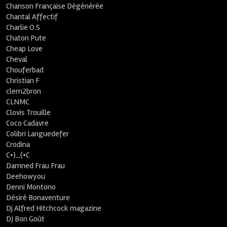
Chanson Française Dégénérée
Chantal Affectif
Charlie O.S
Chaton Pute
Cheap Love
Cheval
Chouferbad
Christian F
clem2bron
CLNMC
Clovis Trouille
Coco Cadavre
Colibri Languedefer
Crodina
C•)_(•C
Damned Frau Frau
Deehowyou
Denni Montono
Désiré Bonaventure
Dj Alfred Hitchcock magazine
DJ Bon Goût