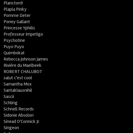
Plancton9
Plapla Pinky
Pomme Deter
Poney Gallant
Princesse Yphilis
Professeur Impetigo
Psychotine
Puyo Puyo
Quimbokat
Rebecca Johnson James
Rivière du Maelbeek
ROBERT CHALUBOT
salut c'est cool
Samantha Mox
Santaklausnihil
Sascii
Schling
Schnell Records
Sidonie Absolon
Sinead O'Connick Jr.
Singeon