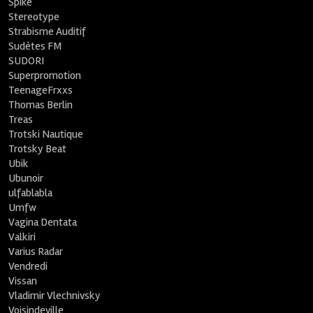
Spike
Stereotype
Strabisme Auditif
Sudètes FM
SUDORI
Superpromotion
TeenageFrxxs
Thomas Berlin
Treas
Trotski Nautique
Trotsky Beat
Ubik
Ubunoir
ulfablabla
Umfw
Vagina Dentata
Valkiri
Varius Radar
Vendredi
Vissan
Vladimir Vlechnivsky
Voisindeville