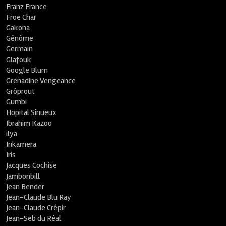
Franz France
Froe Char
Gakona
Génôme
Germain
Glafouk
Google Blum
Grenadine Vengeance
Grôprout
Gumbi
Hopital Sinueux
Ibrahim Kazoo
ilya
Inkamera
Iris
Jacques Cochise
Jambonbill
Jean Bender
Jean-Claude Blu Ray
Jean-Claude Crépir
Jean-Seb du Réal