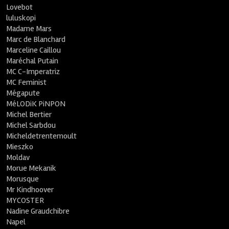
Lovebot
luluskopi
Madame Mars
Marc de Blanchard
Marceline Caillou
Maréchal Putain
MC C-Imperatriz
MC Feminist
Mégapute
MéLODiK PiNPON
Michel Bertier
Michel Sarbdou
Micheldetrentemoult
Mieszko
Moldav
Morue Mekanik
Morusque
Mr Kindhoover
MYCOSTER
Nadine Graudchibre
Napel