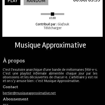
PLAY
RANDOM
x1.00
Contribué par
:
Glafouk
Télécharger
Musique Approximative
À propos
C'est l'exutoire anarchique d'une bande de mélomanes fêlé⋅e⋅s.
C’est une playlist infernale alimentée chaque jour par les
obsessions et les découvertes de chacun⋅e. L’arbitraire y est roi
et on s’y amuse bien : c’est Musique Approximative.
Contact
bertier@musiqueapproximative.net
Abonnement