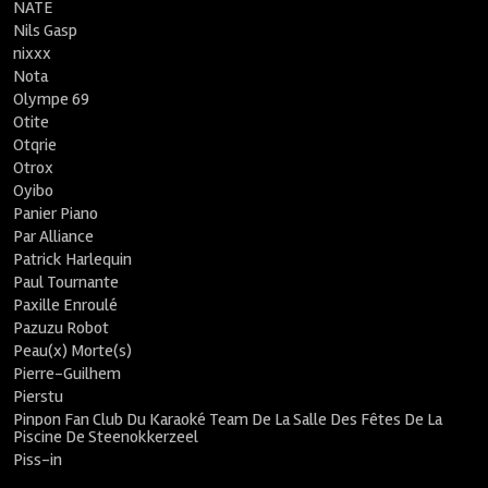
NATE
Nils Gasp
nixxx
Nota
Olympe 69
Otite
Otqrie
Otrox
Oyibo
Panier Piano
Par Alliance
Patrick Harlequin
Paul Tournante
Paxille Enroulé
Pazuzu Robot
Peau(x) Morte(s)
Pierre-Guilhem
Pierstu
Pinpon Fan Club Du Karaoké Team De La Salle Des Fêtes De La
Piscine De Steenokkerzeel
Piss-in