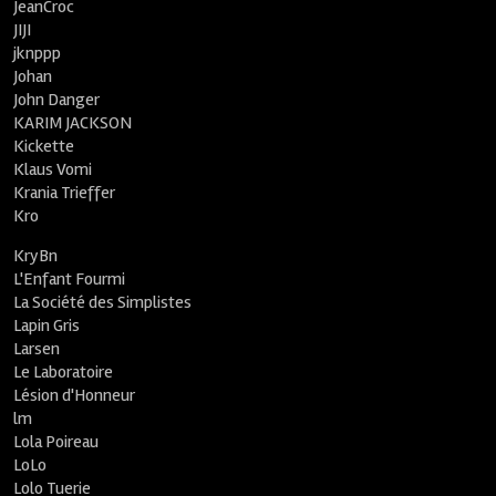
JeanCroc
JIJI
jknppp
Johan
John Danger
KARIM JACKSON
Kickette
Klaus Vomi
Krania Trieffer
Kro
KryBn
L'Enfant Fourmi
La Société des Simplistes
Lapin Gris
Larsen
Le Laboratoire
Lésion d'Honneur
lm
Lola Poireau
LoLo
Lolo Tuerie