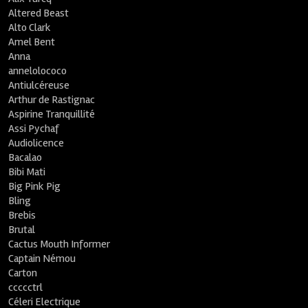
Altered Beast
Alto Clark
Amel Bent
Anna
annelolococo
Antiulcéreuse
Arthur de Rastignac
Aspirine Tranquillité
Assi Pychaf
Audiolicence
Bacalao
Bibi Mati
Big Pink Pig
Bling
Brebis
Brutal
Cactus Mouth Informer
Captain Némou
Carton
ccccctrl
Céleri Electrique