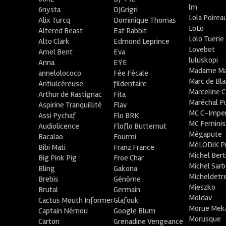
lm
6nysta
DJGrigri
Lola Poirea
Alix Turcq
Dominique Thomas
LoLo
Altered Beast
Eat Rabbit
Lolo Tuerie
Alto Clark
Edmond Leprince
Lovebot
Amel Bent
Eva
luluskopi
Anna
EYE
Madame Ma
annelolococo
Fée Fécale
Marc de Bl
Antiulcéreuse
fildentaire
Marceline C
Arthur de Rastignac
Fita
Maréchal P
Aspirine Tranquillité
Flav
MC C-Imper
Assi Pychaf
Flo BRK
MC Feminis
Audiolicence
Floflo Butternut
Mégapute
Bacalao
Fourmi
MéLODiK 
Bibi Mati
Franz France
Michel Bert
Big Pink Pig
Froe Char
Michel Sar
Bling
Gakona
Micheldetr
Brebis
Génôme
Mieszko
Brutal
Germain
Moldav
Cactus Mouth Informer
Glafouk
Morue Mek
Captain Némou
Google Blum
Morusque
Carton
Grenadine Vengeance