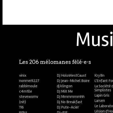
Musi
Les 206 mélomanes fêlé⋅e⋅s
vinix
DJ HoloWestCaust
KryBn
nonmei9227
DJ Jean-Michel Boire
L'Enfant F
rabbimoule
dj klingon
La Société 
Simplistes
c4m1lle
DJ MiX Me
Lapin Gris
stevewornv
DJ Mmmmmmhh
Larsen
(nit)
Dj No Breakfast
Le Laborato
116
DJ Pute-Acier
Lésion d'H
60hz
DJ-PIE