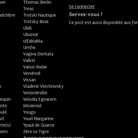
ver
Thomas Berlin
Se connecter
R
Treas
Servez-vous !
udchibre
Trotski Nautique
Trotsky Beat
Ce post est aussi disponible aux fo
Ubik
Ubunoir
ulfablabla
Umfw
Vagina Dentata
Valkiri
Varius Radar
Vendredi
Vissan
o
Vladimir Vlechnivsky
e
Voisindeville
lequin
Volodia Egnarom
ante
Wizæroid
oulé
Yougo
ot
Youri Margarine
rte(s)
Ypaul de Quarse
lhem
Zéro Le Tigre