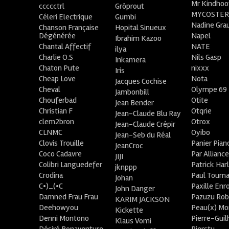
Mr Kindhoo
ccccctrl
Grôprout
MYCOSTE
Céleri Electrique
Gumbi
Nadine Gra
Chanson Française
Hopital Sinueux
Dégénérée
Napel
Ibrahim Kazoo
Chantal Affectif
NATE
ilya
Charlie O.S
Nils Gasp
Inkamera
Chaton Pute
nixxx
Iris
Cheap Love
Nota
Jacques Cochise
Cheval
Olympe 69
Jambonbill
Chouferbad
Otite
Jean Bender
Christian F
Otqrie
Jean-Claude Blu Ray
clem2bron
Otrox
Jean-Claude Crépir
CLNMC
Oyibo
Jean-Seb du Réal
Clovis Trouille
Panier Pian
JeanCroc
Coco Cadavre
Par Allianc
JIJI
Colibri Languedefer
Patrick Har
jknppp
Crodina
Paul Tourn
Johan
C•)_(•C
Paxille Enr
John Danger
Damned Frau Frau
Pazuzu Rob
KARIM JACKSON
Deehowyou
Peau(x) Mo
Kickette
Denni Montono
Pierre-Gui
Klaus Vomi