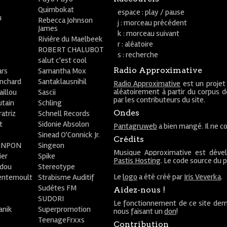
Quimbokat
espace : play / pause
u
Rebecca Johnson
j : morceau précédent
James
k : morceau suivant
Rivière du Maelbeek
r : aléatoire
ROBERT CHALUBOT
s : recherche
salut c'est cool
Radio Approximative
rs
Samantha Mox
anchard
Santaklausnihil
Radio Approximative
est un projet
aléatoirement à partir du corpus 
aillou
Sascii
par les contributeurs du site.
utain
Schling
Ondes
atriz
Schnell Records
t
Sidonie Absolon
Pantagruweb
a bien mangé. Il ne co
Sinead O'Connick Jr.
Crédits
PiNPON
Singeon
Musique Approximative est déve
ier
Spike
Pastis Hosting
. Le code source du 
bdou
Stereotype
Le
logo
a été créé par
Iris Veverka
.
entemoult
Strabisme Auditif
Sudètes FM
Aidez-nous !
SUDORI
Le fonctionnement de ce site dem
anik
Superpromotion
nous faisant un
don
!
TeenageFrxxs
Contribution