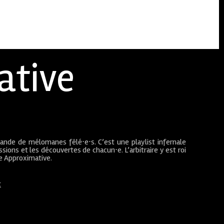
ative
bande de mélomanes fêlé⋅e⋅s. C’est une playlist infernale
sions et les découvertes de chacun⋅e. L’arbitraire y est roi
ue Approximative.
t