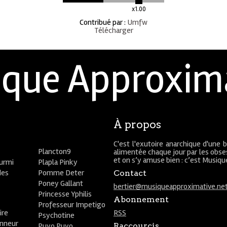
x1.00
Contribué par
:
Umfw
Télécharger
que Approxim
À propos
C'est l'exutoire anarchique d'une 
Plancton9
alimentée chaque jour par les obses
et on s’y amuse bien : c’est Musiq
ourmi
Plapla Pinky
des
Pomme Deter
Contact
Poney Gallant
bertier@musiqueapproximative.ne
Princesse Yphilis
Abonnement
Professeur Impetigo
ire
RSS
Psychotine
onneur
Puyo Puyo
Raccourcis